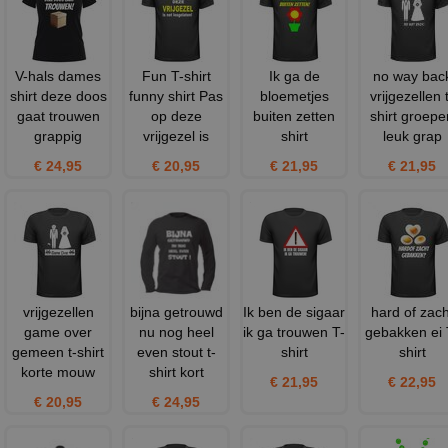
V-hals dames
Fun T-shirt
Ik ga de
no way bac
shirt deze doos
funny shirt Pas
bloemetjes
vrijgezellen 
gaat trouwen
op deze
buiten zetten
shirt groepe
grappig
vrijgezel is
shirt
leuk grap
€ 24,95
€ 20,95
€ 21,95
€ 21,95
vrijgezellen
bijna getrouwd
Ik ben de sigaar
hard of zach
game over
nu nog heel
ik ga trouwen T-
gebakken ei 
gemeen t-shirt
even stout t-
shirt
shirt
korte mouw
shirt kort
€ 21,95
€ 22,95
€ 20,95
€ 24,95