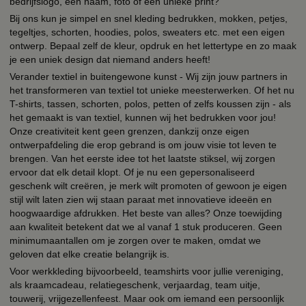
bedrijfslogo, een naam, foto of een unieke print?
Bij ons kun je simpel en snel kleding bedrukken, mokken, petjes,
tegeltjes, schorten, hoodies, polos, sweaters etc. met een eigen
ontwerp. Bepaal zelf de kleur, opdruk en het lettertype en zo maak
je een uniek design dat niemand anders heeft!
Verander textiel in buitengewone kunst - Wij zijn jouw partners in
het transformeren van textiel tot unieke meesterwerken. Of het nu
T-shirts, tassen, schorten, polos, petten of zelfs koussen zijn - als
het gemaakt is van textiel, kunnen wij het bedrukken voor jou!
Onze creativiteit kent geen grenzen, dankzij onze eigen
ontwerpafdeling die erop gebrand is om jouw visie tot leven te
brengen. Van het eerste idee tot het laatste stiksel, wij zorgen
ervoor dat elk detail klopt. Of je nu een gepersonaliseerd
geschenk wilt creëren, je merk wilt promoten of gewoon je eigen
stijl wilt laten zien wij staan paraat met innovatieve ideeën en
hoogwaardige afdrukken. Het beste van alles? Onze toewijding
aan kwaliteit betekent dat we al vanaf 1 stuk produceren. Geen
minimumaantallen om je zorgen over te maken, omdat we
geloven dat elke creatie belangrijk is.
Voor werkkleding bijvoorbeeld, teamshirts voor jullie vereniging,
als kraamcadeau, relatiegeschenk, verjaardag, team uitje,
touwerij, vrijgezellenfeest. Maar ook om iemand een persoonlijk