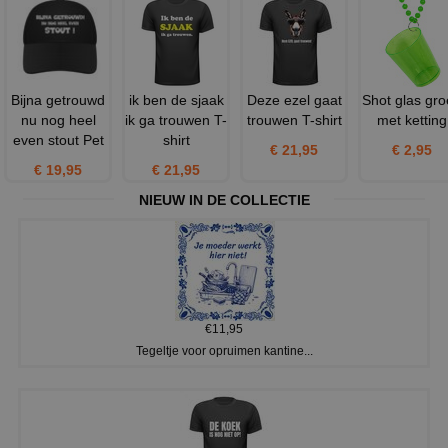
Bijna getrouwd
ik ben de sjaak
Deze ezel gaat
Shot glas gr
nu nog heel
ik ga trouwen T-
trouwen T-shirt
met ketting
even stout Pet
shirt
€ 21,95
€ 2,95
€ 19,95
€ 21,95
NIEUW IN DE COLLECTIE
€11,95
Tegeltje voor opruimen kantine...