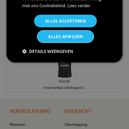
met ons
Cookiebeleid
.
Lees verder
ALLES ACCEPTEREN
€24,95
ALLES AFWIJZEN
V-hals shirt rood wit blauw st...
DETAILS WEERGEVEN
€24,95
I love korfbal t-shirt sport s...
SERVICE EN INFO
OVERZICHT
Reviews
Sitemapping