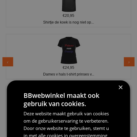
€20,95
Shirtje de koek is nog niet op...
€24,95
Dames v hals t-shirt prinses v...
×
BBwebwinkel maakt ook
gebruik van cookies.
Deze website maakt gebruik van cookies
€24,95
om de gebruikerservaring te verbeteren.
Koningsdag shirt heren v-hals ...
Door onze website te gebruiken, stemt u
in met alle cookies in overeenstemming