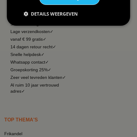
DAAROM
BBWEBWINKEL:
DETAILS WEERGEVEN
Snelle levering✓
Lage verzendkosten✓
vanaf € 99 gratis✓
14 dagen retour recht✓
Snelle helpdesk✓
Whatsapp contact✓
Groepskorting 25%✓
Zeer veel tevreden klanten✓
Al ruim 10 jaar vertrouwd
adres✓
TOP THEMA'S
Frikandel