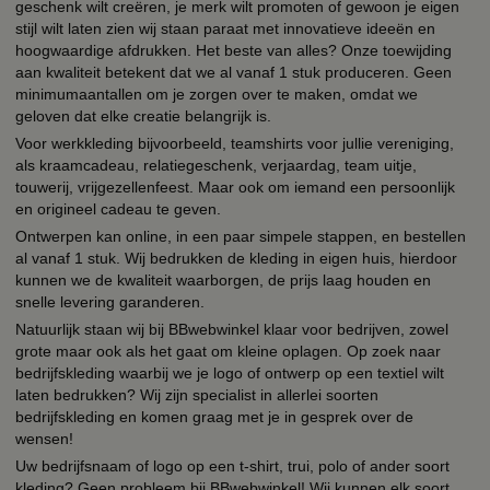
geschenk wilt creëren, je merk wilt promoten of gewoon je eigen
stijl wilt laten zien wij staan paraat met innovatieve ideeën en
hoogwaardige afdrukken. Het beste van alles? Onze toewijding
aan kwaliteit betekent dat we al vanaf 1 stuk produceren. Geen
minimumaantallen om je zorgen over te maken, omdat we
geloven dat elke creatie belangrijk is.
Voor werkkleding bijvoorbeeld, teamshirts voor jullie vereniging,
als kraamcadeau, relatiegeschenk, verjaardag, team uitje,
touwerij, vrijgezellenfeest. Maar ook om iemand een persoonlijk
en origineel cadeau te geven.
Ontwerpen kan online, in een paar simpele stappen, en bestellen
al vanaf 1 stuk. Wij bedrukken de kleding in eigen huis, hierdoor
kunnen we de kwaliteit waarborgen, de prijs laag houden en
snelle levering garanderen.
Natuurlijk staan wij bij BBwebwinkel klaar voor bedrijven, zowel
grote maar ook als het gaat om kleine oplagen. Op zoek naar
bedrijfskleding waarbij we je logo of ontwerp op een textiel wilt
laten bedrukken? Wij zijn specialist in allerlei soorten
bedrijfskleding en komen graag met je in gesprek over de
wensen!
Uw bedrijfsnaam of logo op een t-shirt, trui, polo of ander soort
kleding? Geen probleem bij BBwebwinkel! Wij kunnen elk soort