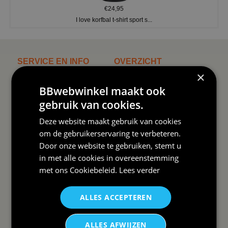
€24,95
I love korfbal t-shirt sport s...
SERVICE EN INFO
OVERZICHT
×
Reviews
Sitemapping
BBwebwinkel maakt ook
Veel gestelde vragen
Overzicht thema's
gebruik van cookies.
Contact
Overzicht rubrieken
Deze website maakt gebruik van cookies
om de gebruikerservaring te verbeteren.
Order Status
Wat vinden klanten van ons
Door onze website te gebruiken, stemt u
Retouren & Annuleren
RSS
in met alle cookies in overeenstemming
Uitschrijven nieuwsbrief
met ons
Cookiebeleid
.
Lees verder
Wij verzenden Postnl
ALLES ACCEPTEREN
ALLES AFWIJZEN