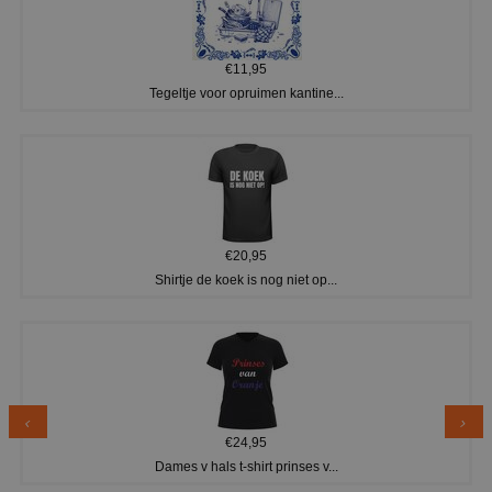
€11,95
Tegeltje voor opruimen kantine...
€20,95
Shirtje de koek is nog niet op...
€24,95
Dames v hals t-shirt prinses v...