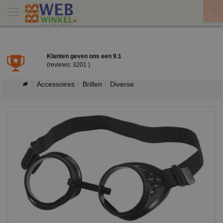
X
Klanten geven ons een
9.1
(reviews: 3201 )
Accessoires
Brillen
Diverse