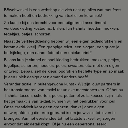
BBwebwinkel is een webshop die zich richt op alles wat met feest
te maken heeft en bedrukking van textiel en keramiek!
Zo kun je bij ons terecht voor een uitgebreid assortiment
verkleedkleding kostuums, brillen, fun t-shirts, hoeden, mokken,
tegeltjes, petjes, schorten.
Naast de verkleedkleding hebben wij een eigen textieldrukkerij en
keramiekdrukkerij. Een grappige tekst, een slogan, een quote je
bedrijfslogo, een naam, foto of een unieke print?
Bij ons kun je simpel en snel kleding bedrukken, mokken, petjes,
tegeltjes, schorten, hoodies, polos, sweaters etc. met een eigen
ontwerp. Bepaal zelf de kleur, opdruk en het lettertype en zo maak
je een uniek design dat niemand anders heeft!
Verander textiel in buitengewone kunst - Wij zijn jouw partners in
het transformeren van textiel tot unieke meesterwerken. Of het nu
T-shirts, tassen, schorten, polos, petten of zelfs koussen zijn - als
het gemaakt is van textiel, kunnen wij het bedrukken voor jou!
Onze creativiteit kent geen grenzen, dankzij onze eigen
ontwerpafdeling die erop gebrand is om jouw visie tot leven te
brengen. Van het eerste idee tot het laatste stiksel, wij zorgen
ervoor dat elk detail klopt. Of je nu een gepersonaliseerd