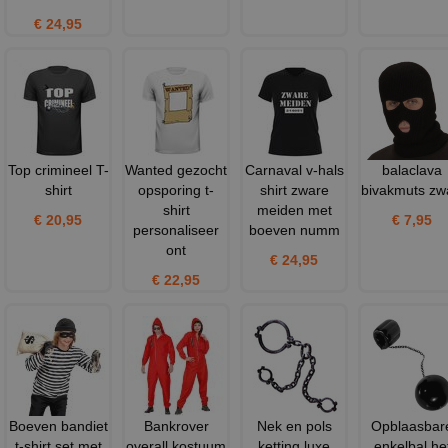
€ 24,95
Top crimineel T-
Wanted gezocht
Carnaval v-hals
balaclava
shirt
opsporing t-
shirt zware
bivakmuts zw
shirt
meiden met
€ 20,95
€ 7,95
personaliseer
boeven numm
ont
€ 24,95
€ 22,95
Boeven bandiet
Bankrover
Nek en pols
Opblaasbar
t-shirt set met
overall kostuum
ketting luxe
enkelbal he