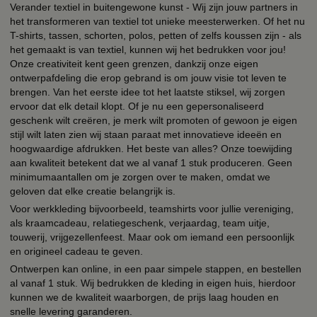
Verander textiel in buitengewone kunst - Wij zijn jouw partners in
het transformeren van textiel tot unieke meesterwerken. Of het nu
T-shirts, tassen, schorten, polos, petten of zelfs koussen zijn - als
het gemaakt is van textiel, kunnen wij het bedrukken voor jou!
Onze creativiteit kent geen grenzen, dankzij onze eigen
ontwerpafdeling die erop gebrand is om jouw visie tot leven te
brengen. Van het eerste idee tot het laatste stiksel, wij zorgen
ervoor dat elk detail klopt. Of je nu een gepersonaliseerd
geschenk wilt creëren, je merk wilt promoten of gewoon je eigen
stijl wilt laten zien wij staan paraat met innovatieve ideeën en
hoogwaardige afdrukken. Het beste van alles? Onze toewijding
aan kwaliteit betekent dat we al vanaf 1 stuk produceren. Geen
minimumaantallen om je zorgen over te maken, omdat we
geloven dat elke creatie belangrijk is.
Voor werkkleding bijvoorbeeld, teamshirts voor jullie vereniging,
als kraamcadeau, relatiegeschenk, verjaardag, team uitje,
touwerij, vrijgezellenfeest. Maar ook om iemand een persoonlijk
en origineel cadeau te geven.
Ontwerpen kan online, in een paar simpele stappen, en bestellen
al vanaf 1 stuk. Wij bedrukken de kleding in eigen huis, hierdoor
kunnen we de kwaliteit waarborgen, de prijs laag houden en
snelle levering garanderen.