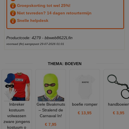
Groepskorting tot wel 25%!
Niet tevreden? 14 dagen retourtermijn
Snelle helpdesk
Productcode: 4279 - bbweb8622Lfin
voorraad (fin) aangepast 29-07-2026 01:01
THEMA:
BOEVEN
Inbreker
Gele Bivakmuts
boefie romper
handboeie
kostuum
– Stralend de
€ 13,95
€ 3,95
volwassen
Carnaval In!
zware jongens
€ 7,95
kostuum o