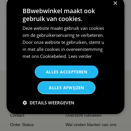
×
€24,95
BBwebwinkel maakt ook
V-hals shirt rood wit blauw st...
gebruik van cookies.
Deze website maakt gebruik van cookies
om de gebruikerservaring te verbeteren.
Door onze website te gebruiken, stemt u
in met alle cookies in overeenstemming
€24,95
met ons
Cookiebeleid
.
Lees verder
I love korfbal t-shirt sport s...
ALLES ACCEPTEREN
SERVICE EN INFO
OVERZICHT
ALLES AFWIJZEN
Reviews
Sitemapping
DETAILS WEERGEVEN
Veel gestelde vragen
Overzicht thema's
Contact
Overzicht rubrieken
Order Status
Wat vinden klanten van ons