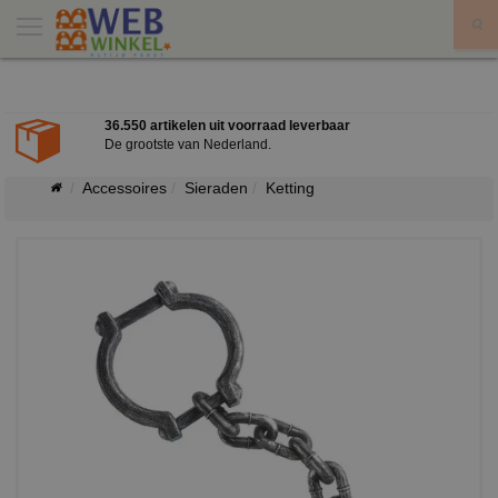
X
aar
Grote bestellingen = grote kortingen
Neem contact met ons op?
Accessoires
Sieraden
Ketting