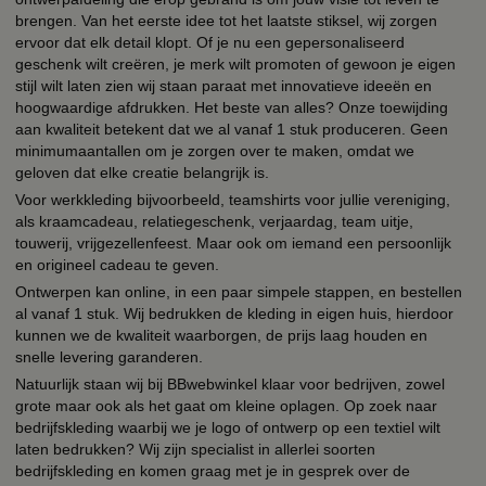
brengen. Van het eerste idee tot het laatste stiksel, wij zorgen
ervoor dat elk detail klopt. Of je nu een gepersonaliseerd
geschenk wilt creëren, je merk wilt promoten of gewoon je eigen
stijl wilt laten zien wij staan paraat met innovatieve ideeën en
hoogwaardige afdrukken. Het beste van alles? Onze toewijding
aan kwaliteit betekent dat we al vanaf 1 stuk produceren. Geen
minimumaantallen om je zorgen over te maken, omdat we
geloven dat elke creatie belangrijk is.
Voor werkkleding bijvoorbeeld, teamshirts voor jullie vereniging,
als kraamcadeau, relatiegeschenk, verjaardag, team uitje,
touwerij, vrijgezellenfeest. Maar ook om iemand een persoonlijk
en origineel cadeau te geven.
Ontwerpen kan online, in een paar simpele stappen, en bestellen
al vanaf 1 stuk. Wij bedrukken de kleding in eigen huis, hierdoor
kunnen we de kwaliteit waarborgen, de prijs laag houden en
snelle levering garanderen.
Natuurlijk staan wij bij BBwebwinkel klaar voor bedrijven, zowel
grote maar ook als het gaat om kleine oplagen. Op zoek naar
bedrijfskleding waarbij we je logo of ontwerp op een textiel wilt
laten bedrukken? Wij zijn specialist in allerlei soorten
bedrijfskleding en komen graag met je in gesprek over de