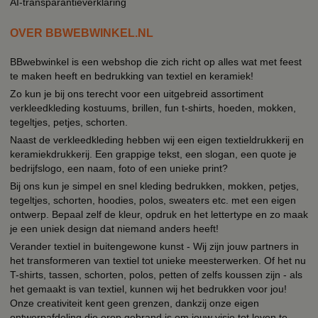
AI-transparantieverklaring
OVER BBWEBWINKEL.NL
BBwebwinkel is een webshop die zich richt op alles wat met feest
te maken heeft en bedrukking van textiel en keramiek!
Zo kun je bij ons terecht voor een uitgebreid assortiment
verkleedkleding kostuums, brillen, fun t-shirts, hoeden, mokken,
tegeltjes, petjes, schorten.
Naast de verkleedkleding hebben wij een eigen textieldrukkerij en
keramiekdrukkerij. Een grappige tekst, een slogan, een quote je
bedrijfslogo, een naam, foto of een unieke print?
Bij ons kun je simpel en snel kleding bedrukken, mokken, petjes,
tegeltjes, schorten, hoodies, polos, sweaters etc. met een eigen
ontwerp. Bepaal zelf de kleur, opdruk en het lettertype en zo maak
je een uniek design dat niemand anders heeft!
Verander textiel in buitengewone kunst - Wij zijn jouw partners in
het transformeren van textiel tot unieke meesterwerken. Of het nu
T-shirts, tassen, schorten, polos, petten of zelfs koussen zijn - als
het gemaakt is van textiel, kunnen wij het bedrukken voor jou!
Onze creativiteit kent geen grenzen, dankzij onze eigen
ontwerpafdeling die erop gebrand is om jouw visie tot leven te