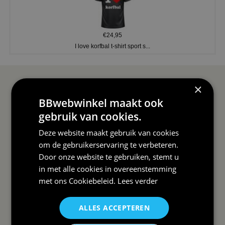
€24,95
I love korfbal t-shirt sport s...
×
SERVICE EN INFO
OVERZICHT
BBwebwinkel maakt ook
Reviews
Sitemapping
gebruik van cookies.
Veel gestelde vragen
Overzicht thema's
Deze website maakt gebruik van cookies
Contact
Overzicht rubrieken
om de gebruikerservaring te verbeteren.
Door onze website te gebruiken, stemt u
Order Status
Wat vinden klanten van ons
in met alle cookies in overeenstemming
Retouren & Annuleren
RSS
met ons
Cookiebeleid
.
Lees verder
Uitschrijven nieuwsbrief
ALLES ACCEPTEREN
Wij verzenden Postnl