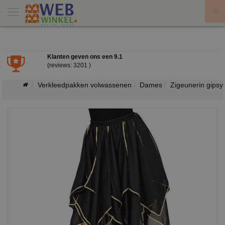
X
Klanten geven ons een
9.1
(reviews: 3201 )
Verkleedpakken volwassenen
Dames
Zigeunerin gipsy