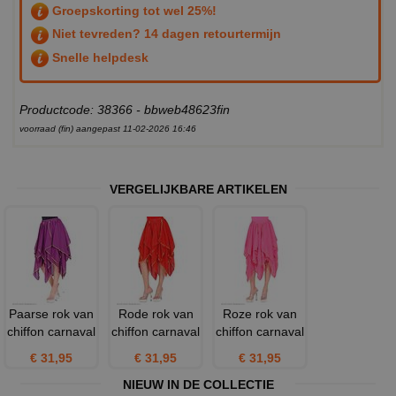
Groepskorting tot wel 25%!
Niet tevreden? 14 dagen retourtermijn
Snelle helpdesk
Productcode: 38366 - bbweb48623fin
voorraad (fin) aangepast 11-02-2026 16:46
VERGELIJKBARE ARTIKELEN
Paarse rok van
Rode rok van
Roze rok van
chiffon carnaval
chiffon carnaval
chiffon carnaval
€ 31,95
€ 31,95
€ 31,95
NIEUW IN DE COLLECTIE