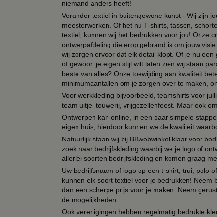
niemand anders heeft!
Verander textiel in buitengewone kunst - Wij zijn j
meesterwerken. Of het nu T-shirts, tassen, schorten
textiel, kunnen wij het bedrukken voor jou! Onze cr
ontwerpafdeling die erop gebrand is om jouw visie t
wij zorgen ervoor dat elk detail klopt. Of je nu ee
of gewoon je eigen stijl wilt laten zien wij staan
beste van alles? Onze toewijding aan kwaliteit be
minimumaantallen om je zorgen over te maken, omda
Voor werkkleding bijvoorbeeld, teamshirts voor jul
team uitje, touwerij, vrijgezellenfeest. Maar ook 
Ontwerpen kan online, in een paar simpele stappen,
eigen huis, hierdoor kunnen we de kwaliteit waarb
Natuurlijk staan wij bij BBwebwinkel klaar voor be
zoek naar bedrijfskleding waarbij we je logo of ontw
allerlei soorten bedrijfskleding en komen graag me
Uw bedrijfsnaam of logo op een t-shirt, trui, polo
kunnen elk soort textiel voor je bedrukken! Neem b
dan een scherpe prijs voor je maken. Neem gerust 
de mogelijkheden.
Ook verenigingen hebben regelmatig bedrukte kled