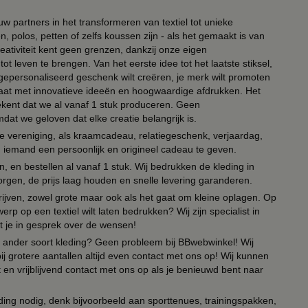
ouw partners in het transformeren van textiel tot unieke
, polos, petten of zelfs koussen zijn - als het gemaakt is van
eativiteit kent geen grenzen, dankzij onze eigen
ot leven te brengen. Van het eerste idee tot het laatste stiksel,
n gepersonaliseerd geschenk wilt creëren, je merk wilt promoten
 paraat met innovatieve ideeën en hoogwaardige afdrukken. Het
tekent dat we al vanaf 1 stuk produceren. Geen
t we geloven dat elke creatie belangrijk is.
lie vereniging, als kraamcadeau, relatiegeschenk, verjaardag,
om iemand een persoonlijk en origineel cadeau te geven.
 en bestellen al vanaf 1 stuk. Wij bedrukken de kleding in
orgen, de prijs laag houden en snelle levering garanderen.
drijven, zowel grote maar ook als het gaat om kleine oplagen. Op
erp op een textiel wilt laten bedrukken? Wij zijn specialist in
t je in gesprek over de wensen!
 of ander soort kleding? Geen probleem bij BBwebwinkel! Wij
ij grotere aantallen altijd even contact met ons op! Wij kunnen
en vrijblijvend contact met ons op als je benieuwd bent naar
ing nodig, denk bijvoorbeeld aan sporttenues, trainingspakken,