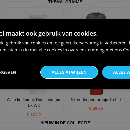
THEMA:
ORANJE
 maakt ook gebruik van cookies.
kt gebruik van cookies om de gebruikerservaring te verbeteren.
Mok ik snap er geen bal van
V-hals shirt rood wit blauw
stijlvol shirt met tek
iken, stemt u in met alle cookies in overeenstemming met ons
Coo
€ 12,95
€ 24,95
ERGEVEN
ALLES AFWIJZEN
ALLES 
Witte koffiemok Dutch voetbal
NL nederland oranje T-shirt
Ek WK
€ 20,95
€ 12,95
NIEUW IN DE COLLECTIE