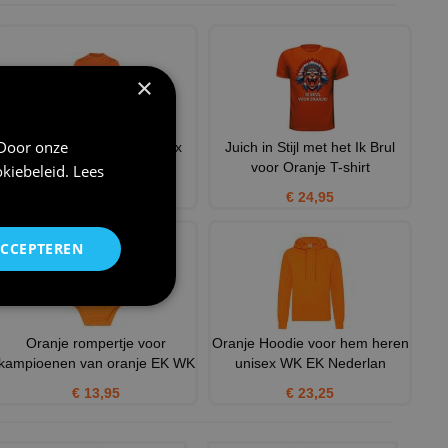
×
 Door onze
Oranje Trui Sweater unisex
Juich in Stijl met het Ik Brul
voor Oranje T-shirt
kiebeleid
.
Lees
€ 21,50
€ 24,95
ACCEPTEREN
Oranje rompertje voor
Oranje Hoodie voor hem heren
kampioenen van oranje EK WK
unisex WK EK Nederlan
€ 13,95
€ 23,25