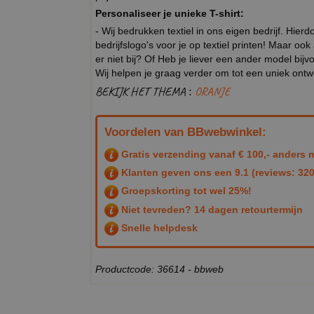
Personaliseer je unieke T-shirt:
- Wij bedrukken textiel in ons eigen bedrijf. Hier
bedrijfslogo's voor je op textiel printen! Maar ook
er niet bij? Of Heb je liever een ander model b
Wij helpen je graag verder om tot een uniek ont
BEKIJK HET THEMA :
ORANJE
Voordelen van BBwebwinkel:
Gratis verzending vanaf € 100,- anders m
Klanten geven ons een
9.1
(reviews: 320
Groepskorting tot wel 25%!
Niet tevreden? 14 dagen retourtermijn
Snelle helpdesk
Productcode: 36614 - bbweb