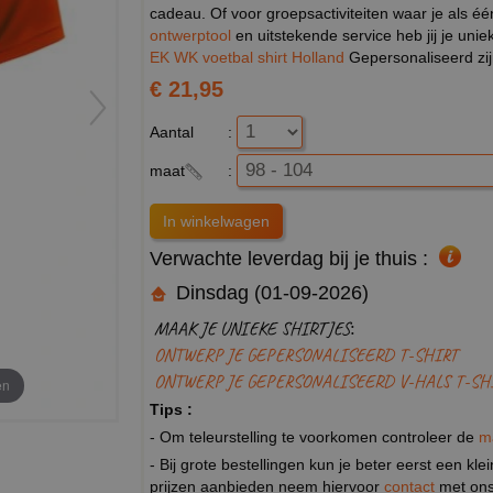
cadeau. Of voor groepsactiviteiten waar je als éé
ontwerptool
en uitstekende service heb jij je unie
EK WK voetbal shirt Holland
Gepersonaliseerd zij
€ 21,95
Aantal
:
maat
:
Verwachte leverdag bij je thuis :
Dinsdag (01-09-2026)
MAAK JE UNIEKE SHIRTJES:
ONTWERP JE GEPERSONALISEERD T-SHIRT
ONTWERP JE GEPERSONALISEERD V-HALS T-SH
en
Tips :
- Om teleurstelling te voorkomen controleer de
m
- Bij grote bestellingen kun je beter eerst een kl
prijzen aanbieden neem hiervoor
contact
met ons