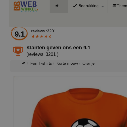
Bedrukking
Them
reviews :3201
9.1
Klanten geven ons een
9.1
(reviews: 3201 )
Fun T-shirts
Korte mouw
Oranje