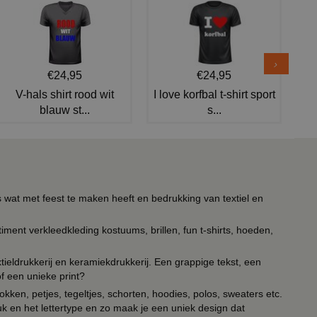
€24,95
€24,95
V-hals shirt rood wit
I love korfbal t-shirt sport
blauw st...
s...
s wat met feest te maken heeft en bedrukking van textiel en
timent verkleedkleding kostuums, brillen, fun t-shirts, hoeden,
ieldrukkerij en keramiekdrukkerij. Een grappige tekst, een
of een unieke print?
kken, petjes, tegeltjes, schorten, hoodies, polos, sweaters etc.
uk en het lettertype en zo maak je een uniek design dat