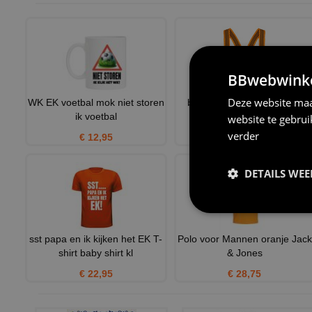
BBwebwinkel
Deze website maa
WK EK voetbal mok niet storen
bretels oranje met plooien
ik voetbal
website te gebru
€ 6,95
verder
€ 12,95
DETAILS WE
sst papa en ik kijken het EK T-
Polo voor Mannen oranje Jack
shirt baby shirt kl
& Jones
€ 22,95
€ 28,75