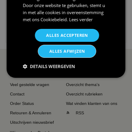
Door onze website te gebruiken, stemt u
in met alle cookies in overeenstemming
met ons
Cookiebeleid
.
Lees verder
€24,95
ALLES ACCEPTEREN
I love korfbal t-shirt sport s...
ALLES AFWIJZEN
SERVICE EN INFO
OVERZICHT
DETAILS WEERGEVEN
Reviews
Sitemapping
Veel gestelde vragen
Overzicht thema's
Contact
Overzicht rubrieken
Order Status
Wat vinden klanten van ons
Retouren & Annuleren
RSS
Uitschrijven nieuwsbrief