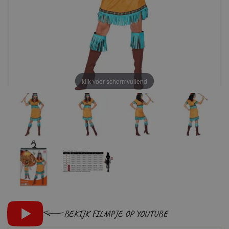
klik voor schermvullend
BEKIJK FILMPJE OP YOUTUBE