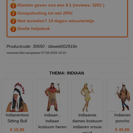
Klanten geven ons een
9.1
(reviews: 3201 )
Groepskorting tot wel 25%!
Niet tevreden? 14 dagen retourtermijn
Snelle helpdesk
Productcode: 30650 - bbweb00291fin
voorraad (fin) aangepast 07-02-2026 16:22
THEMA:
INDIAAN
Indianentooi
indiaan ,
indiaanse
Indianen
Sitting Bull
indiaan
dames kostuum
poncho
kostuum heren
indianen vrouw
€ 15,95
€ 45,95
goud