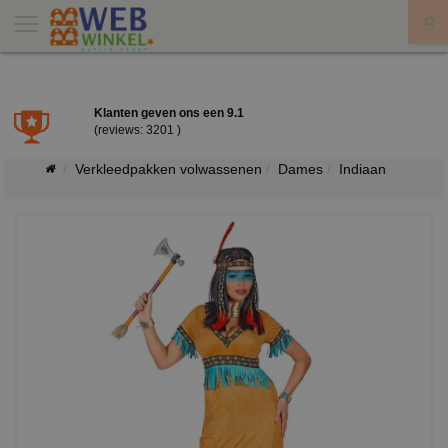
X
Klanten geven ons een
9.1
(reviews: 3201 )
Verkleedpakken volwassenen
Dames
Indiaan