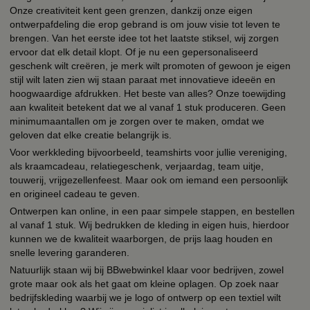
Onze creativiteit kent geen grenzen, dankzij onze eigen
ontwerpafdeling die erop gebrand is om jouw visie tot leven te
brengen. Van het eerste idee tot het laatste stiksel, wij zorgen
ervoor dat elk detail klopt. Of je nu een gepersonaliseerd
geschenk wilt creëren, je merk wilt promoten of gewoon je eigen
stijl wilt laten zien wij staan paraat met innovatieve ideeën en
hoogwaardige afdrukken. Het beste van alles? Onze toewijding
aan kwaliteit betekent dat we al vanaf 1 stuk produceren. Geen
minimumaantallen om je zorgen over te maken, omdat we
geloven dat elke creatie belangrijk is.
Voor werkkleding bijvoorbeeld, teamshirts voor jullie vereniging,
als kraamcadeau, relatiegeschenk, verjaardag, team uitje,
touwerij, vrijgezellenfeest. Maar ook om iemand een persoonlijk
en origineel cadeau te geven.
Ontwerpen kan online, in een paar simpele stappen, en bestellen
al vanaf 1 stuk. Wij bedrukken de kleding in eigen huis, hierdoor
kunnen we de kwaliteit waarborgen, de prijs laag houden en
snelle levering garanderen.
Natuurlijk staan wij bij BBwebwinkel klaar voor bedrijven, zowel
grote maar ook als het gaat om kleine oplagen. Op zoek naar
bedrijfskleding waarbij we je logo of ontwerp op een textiel wilt