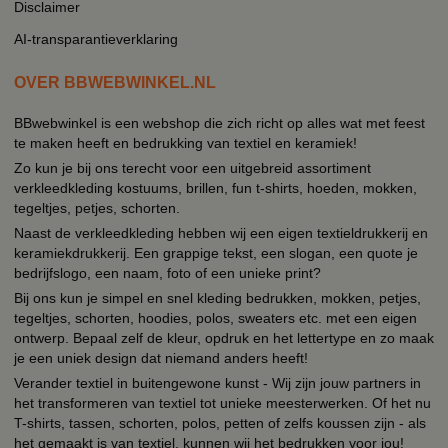
Disclaimer
AI-transparantieverklaring
OVER BBWEBWINKEL.NL
BBwebwinkel is een webshop die zich richt op alles wat met feest
te maken heeft en bedrukking van textiel en keramiek!
Zo kun je bij ons terecht voor een uitgebreid assortiment
verkleedkleding kostuums, brillen, fun t-shirts, hoeden, mokken,
tegeltjes, petjes, schorten.
Naast de verkleedkleding hebben wij een eigen textieldrukkerij en
keramiekdrukkerij. Een grappige tekst, een slogan, een quote je
bedrijfslogo, een naam, foto of een unieke print?
Bij ons kun je simpel en snel kleding bedrukken, mokken, petjes,
tegeltjes, schorten, hoodies, polos, sweaters etc. met een eigen
ontwerp. Bepaal zelf de kleur, opdruk en het lettertype en zo maak
je een uniek design dat niemand anders heeft!
Verander textiel in buitengewone kunst - Wij zijn jouw partners in
het transformeren van textiel tot unieke meesterwerken. Of het nu
T-shirts, tassen, schorten, polos, petten of zelfs koussen zijn - als
het gemaakt is van textiel, kunnen wij het bedrukken voor jou!