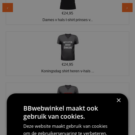
€24,95
Dames v hals t-shirt prinses v...
€24,95
Koningsdag shirt heren v-hals ...
×
BBwebwinkel maakt ook
gebruik van cookies.
€24,95
V-hals shirt rood wit blauw st...
Deze website maakt gebruik van cookies
om de gebruikerservaring te verbeteren.