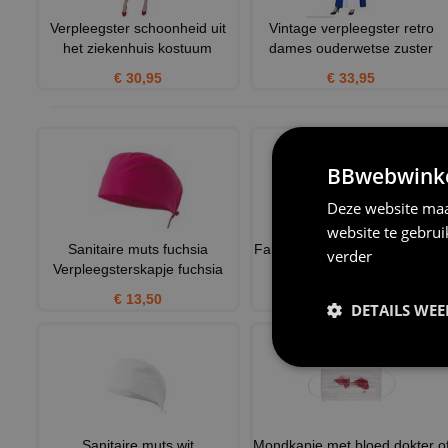
Verpleegster schoonheid uit
Vintage verpleegster retro
het ziekenhuis kostuum
dames ouderwetse zuster
€ 30,95
€ 33,95
BBwebwinkel
Deze website maa
website te gebru
Sanitaire muts fuchsia
Fantastische verpleegster mo
verder
Verpleegsterskapje fuchsia
glitter goud
€ 13,50
€ 14,95
DETAILS WE
Sanitaire muts wit
Mondkapje met bloed dokter o