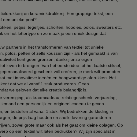
ieldrukkerij en keramiekdrukkerij. Een grappige tekst, een
of een unieke print?
kken, petjes, tegeltjes, schorten, hoodies, polos, sweaters etc.
uk en het lettertype en zo maak je een uniek design dat
ouw partners in het transformeren van textiel tot unieke
, polos, petten of zelfs koussen zijn - als het gemaakt is van
eativiteit kent geen grenzen, dankzij onze eigen
ot leven te brengen. Van het eerste idee tot het laatste stiksel,
n gepersonaliseerd geschenk wilt creëren, je merk wilt promoten
 paraat met innovatieve ideeën en hoogwaardige afdrukken. Het
tekent dat we al vanaf 1 stuk produceren. Geen
t we geloven dat elke creatie belangrijk is.
lie vereniging, als kraamcadeau, relatiegeschenk, verjaardag,
om iemand een persoonlijk en origineel cadeau te geven.
 en bestellen al vanaf 1 stuk. Wij bedrukken de kleding in
orgen, de prijs laag houden en snelle levering garanderen.
drijven, zowel grote maar ook als het gaat om kleine oplagen. Op
erp op een textiel wilt laten bedrukken? Wij zijn specialist in