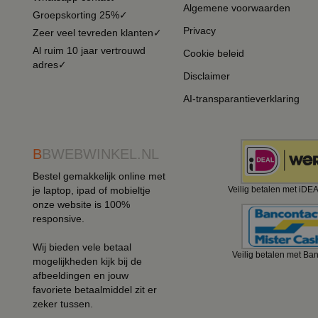
Algemene voorwaarden
Groepskorting 25%✓
Privacy
Zeer veel tevreden klanten✓
Al ruim 10 jaar vertrouwd
Cookie beleid
adres✓
Disclaimer
AI-transparantieverklaring
B
BWEBWINKEL.NL
Bestel gemakkelijk online met
je laptop, ipad of mobieltje
Veilig betalen met iDE
onze website is 100%
responsive.
Wij bieden vele betaal
Veilig betalen met Ba
mogelijkheden kijk bij de
afbeeldingen en jouw
favoriete betaalmiddel zit er
zeker tussen.