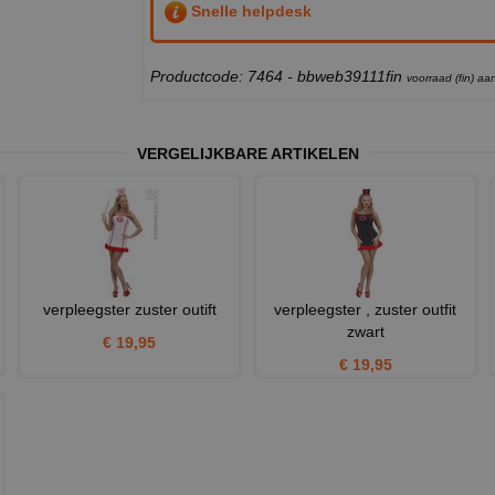
Snelle helpdesk
Productcode: 7464 - bbweb39111fin
voorraad (fin) a
VERGELIJKBARE ARTIKELEN
s
verpleegster zuster outift
verpleegster , zuster outfit
zwart
€ 19,95
€ 19,95