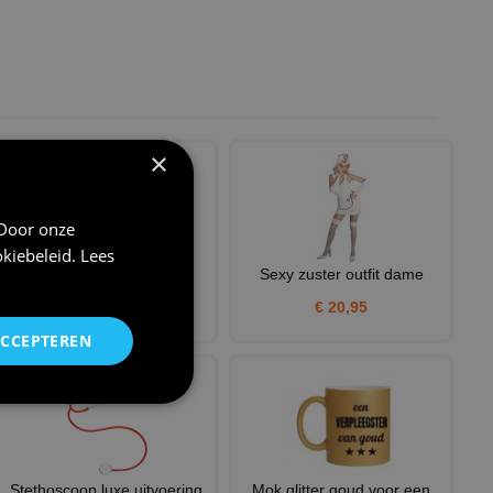
×
 Door onze
kiebeleid
.
Lees
verpleegster kapje zuster
Sexy zuster outfit dame
hoofddeksel
€ 20,95
€ 3,75
ACCEPTEREN
Stethoscoop luxe uitvoering
Mok glitter goud voor een