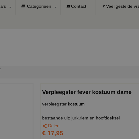
a's
Categorieën
Contact
Veel gestelde v
r
Verpleegster fever kostuum dame
verpleegster kostuum
bestaande uit: jurk,riem en hoofddeksel
Delen
€ 17,95