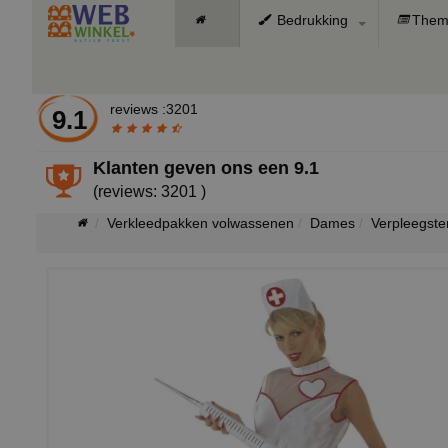
Bedrukking
Them
reviews :3201
9.1
Klanten geven ons een
9.1
(reviews: 3201 )
Verkleedpakken volwassenen
Dames
Verpleegste