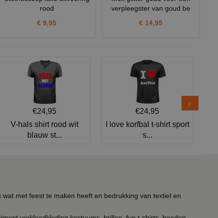
rood
verpleegster van goud be
€ 9,95
€ 14,95
€24,95
€24,95
V-hals shirt rood wit
I love korfbal t-shirt sport
blauw st...
s...
s wat met feest te maken heeft en bedrukking van textiel en
timent verkleedkleding kostuums, brillen, fun t-shirts, hoeden,