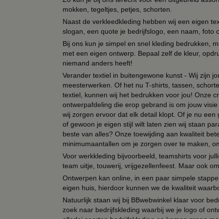
mokken, tegeltjes, petjes, schorten.
Naast de verkleedkleding hebben wij een eigen text
slogan, een quote je bedrijfslogo, een naam, foto 
Bij ons kun je simpel en snel kleding bedrukken, mo
met een eigen ontwerp. Bepaal zelf de kleur, opdr
niemand anders heeft!
Verander textiel in buitengewone kunst - Wij zijn j
meesterwerken. Of het nu T-shirts, tassen, schorten
textiel, kunnen wij het bedrukken voor jou! Onze cr
ontwerpafdeling die erop gebrand is om jouw visie t
wij zorgen ervoor dat elk detail klopt. Of je nu ee
of gewoon je eigen stijl wilt laten zien wij staan
beste van alles? Onze toewijding aan kwaliteit be
minimumaantallen om je zorgen over te maken, omda
Voor werkkleding bijvoorbeeld, teamshirts voor jul
team uitje, touwerij, vrijgezellenfeest. Maar ook 
Ontwerpen kan online, in een paar simpele stappen,
eigen huis, hierdoor kunnen we de kwaliteit waarb
Natuurlijk staan wij bij BBwebwinkel klaar voor be
zoek naar bedrijfskleding waarbij we je logo of ontw