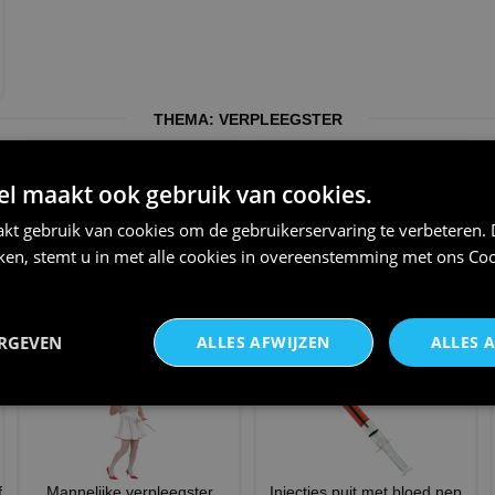
THEMA:
VERPLEEGSTER
 maakt ook gebruik van cookies.
kt gebruik van cookies om de gebruikerservaring te verbeteren.
iken, stemt u in met alle cookies in overeenstemming met ons
Coo
k
verpleegster , zuster outfit
Echte vrouwen zijn zuster t-
zwart
shirt cadeau
€ 19,95
€ 21,95
ERGEVEN
ALLES AFWIJZEN
ALLES 
f
Mannelijke verpleegster
Injecties puit met bloed nep