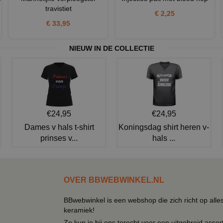
travistiet
€ 2,25
€ 33,95
NIEUW IN DE COLLECTIE
€24,95
€24,95
Dames v hals t-shirt
Koningsdag shirt heren v-
prinses v...
hals ...
OVER BBWEBWINKEL.NL
BBwebwinkel is een webshop die zich richt op alle
keramiek!
Zo kun je bij ons terecht voor een uitgebreid assor