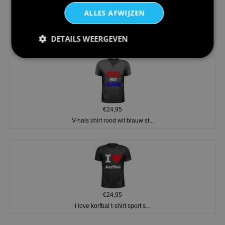
ALLES AFWIJZEN
€24,95
Koningsdag shirt heren v-hals ...
DETAILS WEERGEVEN
€24,95
V-hals shirt rood wit blauw st...
€24,95
I love korfbal t-shirt sport s...