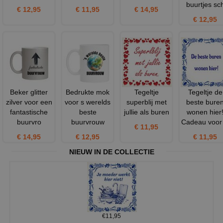
buurtjes sc
€ 12,95
€ 11,95
€ 14,95
€ 12,95
Beker glitter
Bedrukte mok
Tegeltje
Tegeltje de
zilver voor een
voor s werelds
superblij met
beste bure
fantastische
beste
jullie als buren
wonen hier
buurvro
buurvrouw
Cadeau voor 
€ 11,95
€ 14,95
€ 12,95
€ 11,95
NIEUW IN DE COLLECTIE
€11,95