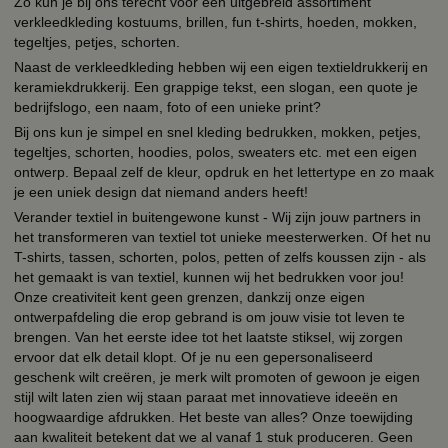
Zo kun je bij ons terecht voor een uitgebreid assortiment
verkleedkleding kostuums, brillen, fun t-shirts, hoeden, mokken,
tegeltjes, petjes, schorten.
Naast de verkleedkleding hebben wij een eigen textieldrukkerij en
keramiekdrukkerij. Een grappige tekst, een slogan, een quote je
bedrijfslogo, een naam, foto of een unieke print?
Bij ons kun je simpel en snel kleding bedrukken, mokken, petjes,
tegeltjes, schorten, hoodies, polos, sweaters etc. met een eigen
ontwerp. Bepaal zelf de kleur, opdruk en het lettertype en zo maak
je een uniek design dat niemand anders heeft!
Verander textiel in buitengewone kunst - Wij zijn jouw partners in
het transformeren van textiel tot unieke meesterwerken. Of het nu
T-shirts, tassen, schorten, polos, petten of zelfs koussen zijn - als
het gemaakt is van textiel, kunnen wij het bedrukken voor jou!
Onze creativiteit kent geen grenzen, dankzij onze eigen
ontwerpafdeling die erop gebrand is om jouw visie tot leven te
brengen. Van het eerste idee tot het laatste stiksel, wij zorgen
ervoor dat elk detail klopt. Of je nu een gepersonaliseerd
geschenk wilt creëren, je merk wilt promoten of gewoon je eigen
stijl wilt laten zien wij staan paraat met innovatieve ideeën en
hoogwaardige afdrukken. Het beste van alles? Onze toewijding
aan kwaliteit betekent dat we al vanaf 1 stuk produceren. Geen