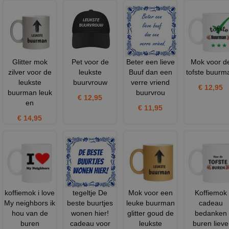
Glitter mok
Pet voor de
Beter een lieve
Mok voor d
zilver voor de
leukste
Buuf dan een
tofste buurm
leukste
buurvrouw
verre vriend
€ 12,95
buurman leuk
buurvrou
€ 12,95
en
€ 11,95
€ 14,95
koffiemok i love
tegeltje De
Mok voor een
Koffiemok
My neighbors ik
beste buurtjes
leuke buurman
cadeau
hou van de
wonen hier!
glitter goud de
bedanken
buren
cadeau voor
leukste
buren lieve