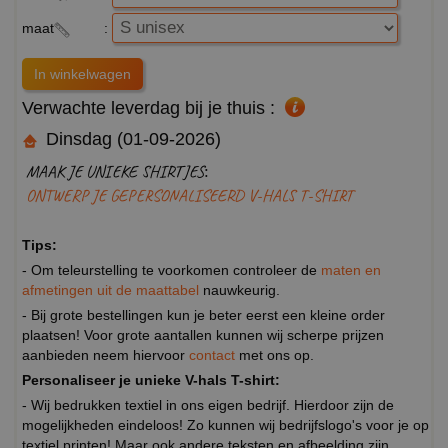
maat
:
Verwachte leverdag bij je thuis :
Dinsdag (01-09-2026)
MAAK JE UNIEKE SHIRTJES:
ONTWERP JE GEPERSONALISEERD V-HALS T-SHIRT
Tips:
- Om teleurstelling te voorkomen controleer de
maten en
afmetingen uit de maattabel
nauwkeurig.
- Bij grote bestellingen kun je beter eerst een kleine order
plaatsen! Voor grote aantallen kunnen wij scherpe prijzen
aanbieden neem hiervoor
contact
met ons op.
Personaliseer je unieke V-hals T-shirt:
- Wij bedrukken textiel in ons eigen bedrijf. Hierdoor zijn de
mogelijkheden eindeloos! Zo kunnen wij bedrijfslogo's voor je op
textiel printen! Maar ook andere teksten en afbeelding zijn