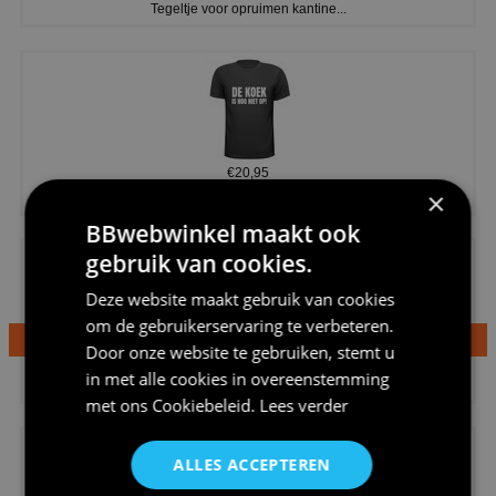
Tegeltje voor opruimen kantine...
€20,95
×
Shirtje de koek is nog niet op...
BBwebwinkel maakt ook
gebruik van cookies.
Deze website maakt gebruik van cookies
om de gebruikerservaring te verbeteren.
Door onze website te gebruiken, stemt u
€24,95
in met alle cookies in overeenstemming
Dames v hals t-shirt prinses v...
met ons
Cookiebeleid
.
Lees verder
ALLES ACCEPTEREN