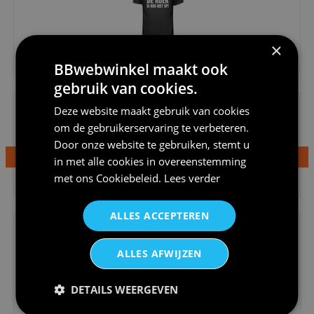
×
€20,95
BBwebwinkel maakt ook
Shirtje de koek is nog niet op...
gebruik van cookies.
Deze website maakt gebruik van cookies
om de gebruikerservaring te verbeteren.
Door onze website te gebruiken, stemt u
in met alle cookies in overeenstemming
€24,95
met ons
Cookiebeleid
.
Lees verder
Dames v hals t-shirt prinses v...
ALLES ACCEPTEREN
ALLES AFWIJZEN
DETAILS WEERGEVEN
€24,95
Koningsdag shirt heren v-hals ...