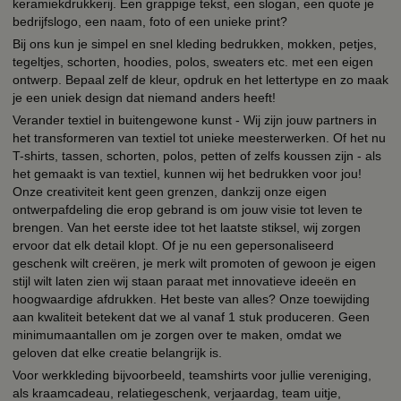
keramiekdrukkerij. Een grappige tekst, een slogan, een quote je
bedrijfslogo, een naam, foto of een unieke print?
Bij ons kun je simpel en snel kleding bedrukken, mokken, petjes,
tegeltjes, schorten, hoodies, polos, sweaters etc. met een eigen
ontwerp. Bepaal zelf de kleur, opdruk en het lettertype en zo maak
je een uniek design dat niemand anders heeft!
Verander textiel in buitengewone kunst - Wij zijn jouw partners in
het transformeren van textiel tot unieke meesterwerken. Of het nu
T-shirts, tassen, schorten, polos, petten of zelfs koussen zijn - als
het gemaakt is van textiel, kunnen wij het bedrukken voor jou!
Onze creativiteit kent geen grenzen, dankzij onze eigen
ontwerpafdeling die erop gebrand is om jouw visie tot leven te
brengen. Van het eerste idee tot het laatste stiksel, wij zorgen
ervoor dat elk detail klopt. Of je nu een gepersonaliseerd
geschenk wilt creëren, je merk wilt promoten of gewoon je eigen
stijl wilt laten zien wij staan paraat met innovatieve ideeën en
hoogwaardige afdrukken. Het beste van alles? Onze toewijding
aan kwaliteit betekent dat we al vanaf 1 stuk produceren. Geen
minimumaantallen om je zorgen over te maken, omdat we
geloven dat elke creatie belangrijk is.
Voor werkkleding bijvoorbeeld, teamshirts voor jullie vereniging,
als kraamcadeau, relatiegeschenk, verjaardag, team uitje,