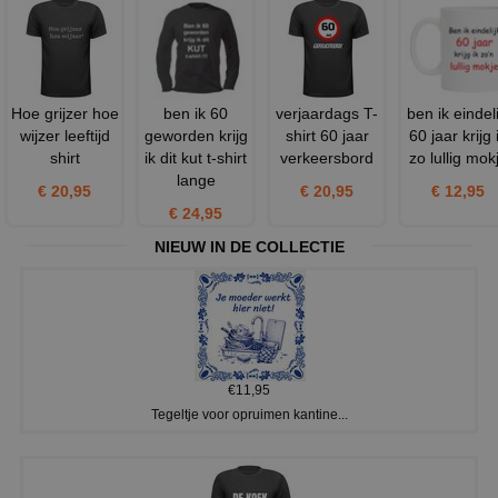
Hoe grijzer hoe
ben ik 60
verjaardags T-
ben ik eindeli
wijzer leeftijd
geworden krijg
shirt 60 jaar
60 jaar krijg 
shirt
ik dit kut t-shirt
verkeersbord
zo lullig mok
lange
€ 20,95
€ 20,95
€ 12,95
€ 24,95
NIEUW IN DE COLLECTIE
€11,95
Tegeltje voor opruimen kantine...