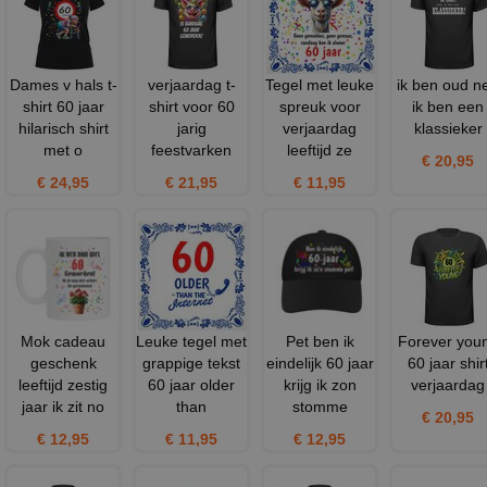
Dames v hals t-
verjaardag t-
Tegel met leuke
ik ben oud n
shirt 60 jaar
shirt voor 60
spreuk voor
ik ben een
hilarisch shirt
jarig
verjaardag
klassieker
met o
feestvarken
leeftijd ze
€ 20,95
€ 24,95
€ 21,95
€ 11,95
Mok cadeau
Leuke tegel met
Pet ben ik
Forever you
geschenk
grappige tekst
eindelijk 60 jaar
60 jaar shir
leeftijd zestig
60 jaar older
krijg ik zon
verjaardag
jaar ik zit no
than
stomme
€ 20,95
€ 12,95
€ 11,95
€ 12,95