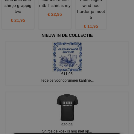
shirtje grappig
mtb T-shirt is my
wind hoe
twe
harder je moet
€ 22,95
tr
€ 21,95
€ 11,95
NIEUW IN DE COLLECTIE
€11,95
Tegeltje voor opruimen kantine...
€20,95
Shirtje de koek is nog niet op...