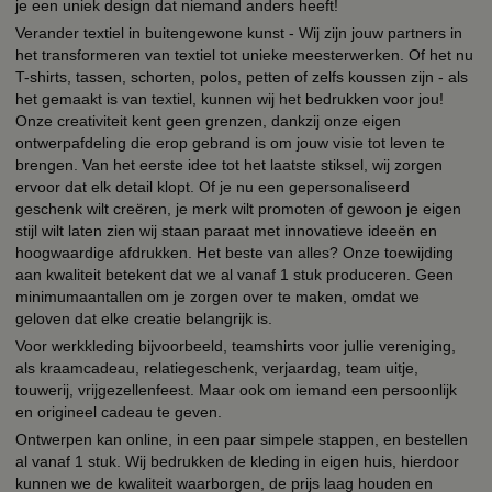
je een uniek design dat niemand anders heeft!
Verander textiel in buitengewone kunst - Wij zijn jouw partners in
het transformeren van textiel tot unieke meesterwerken. Of het nu
T-shirts, tassen, schorten, polos, petten of zelfs koussen zijn - als
het gemaakt is van textiel, kunnen wij het bedrukken voor jou!
Onze creativiteit kent geen grenzen, dankzij onze eigen
ontwerpafdeling die erop gebrand is om jouw visie tot leven te
brengen. Van het eerste idee tot het laatste stiksel, wij zorgen
ervoor dat elk detail klopt. Of je nu een gepersonaliseerd
geschenk wilt creëren, je merk wilt promoten of gewoon je eigen
stijl wilt laten zien wij staan paraat met innovatieve ideeën en
hoogwaardige afdrukken. Het beste van alles? Onze toewijding
aan kwaliteit betekent dat we al vanaf 1 stuk produceren. Geen
minimumaantallen om je zorgen over te maken, omdat we
geloven dat elke creatie belangrijk is.
Voor werkkleding bijvoorbeeld, teamshirts voor jullie vereniging,
als kraamcadeau, relatiegeschenk, verjaardag, team uitje,
touwerij, vrijgezellenfeest. Maar ook om iemand een persoonlijk
en origineel cadeau te geven.
Ontwerpen kan online, in een paar simpele stappen, en bestellen
al vanaf 1 stuk. Wij bedrukken de kleding in eigen huis, hierdoor
kunnen we de kwaliteit waarborgen, de prijs laag houden en