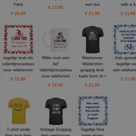
Fiets
een bui
with a b
€ 13,95
€ 23,95
€ 21,95
€ 11,95
tegeltje leuk als
Witte mok een
Wielrenner
Gek spreu
valentijnscadeau
lief
Wielershirt
tegeltje v
voor wielrenner
Valentijnscadeau
grappig leuk
een wielren
voor wielrenne
kado born to r
€ 11,95
€ 11,95
€ 12,95
€ 21,95
T-shirt smile
Vintage Grappig
Tegeltje Hoe
fiets leuk fiets
fiets wielrenner
meer tegen