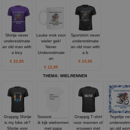
Shirtje never
Leuke mok voor
Sportshirt never
underestimate
wieler gek!
underestimate
an old man with
Never
an old man with
a bicy
Underestimate
a b
an
€ 22,95
€ 24,95
€ 12,95
THEMA:
WIELRENNEN
Grappig Shirtje
Sssssst...............
Grappig T-shirt
Tegeltje ne
is my bike ok?
ik kijk wielrennen
voor mannen of
underestim
Shirtje voor
met papa
vrouwen met
an old wo