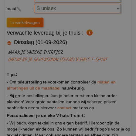
maat
:
Verwachte leverdag bij je thuis :
Dinsdag (01-09-2026)
MAAK JE UNIEKE SHIRTJES:
ONTWERP JE GEPERSONALISEERD V-HALS T-SHIRT
Tips:
- Om teleurstelling te voorkomen controleer de
maten en
afmetingen uit de maattabel
nauwkeurig.
- Bij grote bestellingen kun je beter eerst een kleine order
plaatsen! Voor grote aantallen kunnen wij scherpe prijzen
aanbieden neem hiervoor
contact
met ons op.
Personaliseer je unieke V-hals T-shirt:
- Wij bedrukken textiel in ons eigen bedrijf. Hierdoor zijn de
mogelijkheden eindeloos! Zo kunnen wij bedrijfslogo's voor je op
textiel printen! Maar ook andere teksten en afbeelding zijn