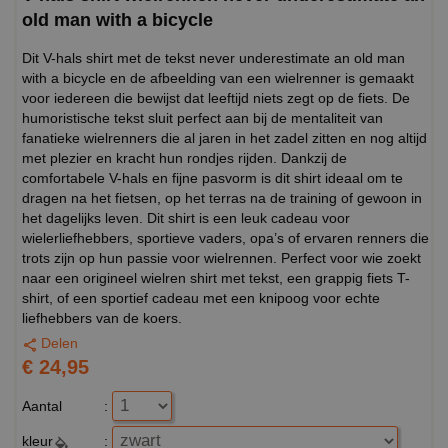
old man with a bicycle
Dit V-hals shirt met de tekst never underestimate an old man
with a bicycle en de afbeelding van een wielrenner is gemaakt
voor iedereen die bewijst dat leeftijd niets zegt op de fiets. De
humoristische tekst sluit perfect aan bij de mentaliteit van
fanatieke wielrenners die al jaren in het zadel zitten en nog altijd
met plezier en kracht hun rondjes rijden. Dankzij de
comfortabele V-hals en fijne pasvorm is dit shirt ideaal om te
dragen na het fietsen, op het terras na de training of gewoon in
het dagelijks leven. Dit shirt is een leuk cadeau voor
wielerliefhebbers, sportieve vaders, opa’s of ervaren renners die
trots zijn op hun passie voor wielrennen. Perfect voor wie zoekt
naar een origineel wielren shirt met tekst, een grappig fiets T-
shirt, of een sportief cadeau met een knipoog voor echte
liefhebbers van de koers.
Delen
€ 24,95
Aantal
:
kleur
: