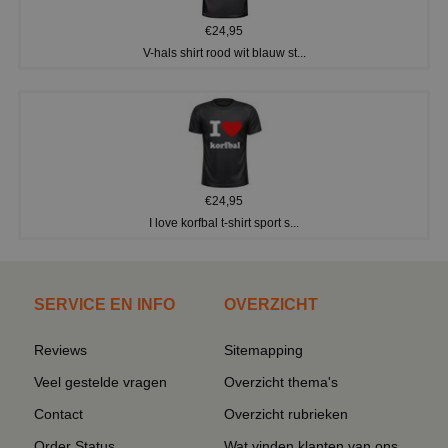
€24,95
V-hals shirt rood wit blauw st...
€24,95
I love korfbal t-shirt sport s...
SERVICE EN INFO
OVERZICHT
Reviews
Sitemapping
Veel gestelde vragen
Overzicht thema's
Contact
Overzicht rubrieken
Order Status
Wat vinden klanten van ons