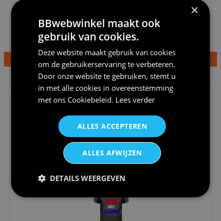
×
BBwebwinkel maakt ook
gebruik van cookies.
Deze website maakt gebruik van cookies
om de gebruikerservaring te verbeteren.
€24,95
Door onze website te gebruiken, stemt u
Dames v hals t-shirt prinses v...
in met alle cookies in overeenstemming
met ons
Cookiebeleid
.
Lees verder
ALLES ACCEPTEREN
ALLES AFWIJZEN
€24,95
Koningsdag shirt heren v-hals ...
DETAILS WEERGEVEN