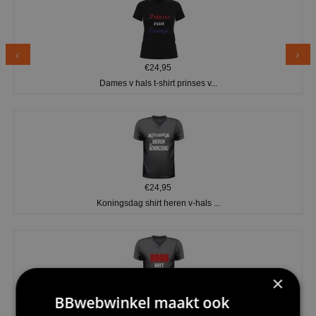
€24,95
Dames v hals t-shirt prinses v...
€24,95
Koningsdag shirt heren v-hals ...
×
BBwebwinkel maakt ook
€24,95