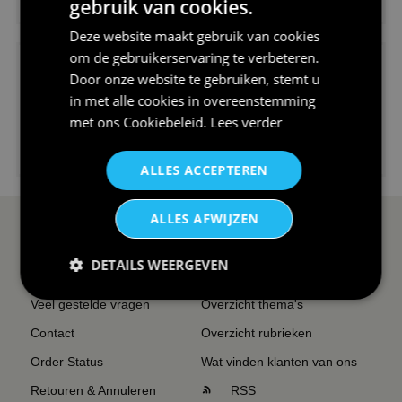
gebruik van cookies.
V-hals shirt rood wit blauw st...
Deze website maakt gebruik van cookies
om de gebruikerservaring te verbeteren.
Door onze website te gebruiken, stemt u
in met alle cookies in overeenstemming
met ons
Cookiebeleid
.
Lees verder
€24,95
I love korfbal t-shirt sport s...
ALLES ACCEPTEREN
ALLES AFWIJZEN
SERVICE EN INFO
OVERZICHT
DETAILS WEERGEVEN
Reviews
Sitemapping
Veel gestelde vragen
Overzicht thema's
Contact
Overzicht rubrieken
Order Status
Wat vinden klanten van ons
Retouren & Annuleren
RSS