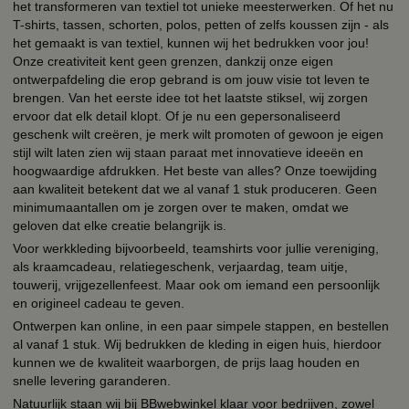
het transformeren van textiel tot unieke meesterwerken. Of het nu
T-shirts, tassen, schorten, polos, petten of zelfs koussen zijn - als
het gemaakt is van textiel, kunnen wij het bedrukken voor jou!
Onze creativiteit kent geen grenzen, dankzij onze eigen
ontwerpafdeling die erop gebrand is om jouw visie tot leven te
brengen. Van het eerste idee tot het laatste stiksel, wij zorgen
ervoor dat elk detail klopt. Of je nu een gepersonaliseerd
geschenk wilt creëren, je merk wilt promoten of gewoon je eigen
stijl wilt laten zien wij staan paraat met innovatieve ideeën en
hoogwaardige afdrukken. Het beste van alles? Onze toewijding
aan kwaliteit betekent dat we al vanaf 1 stuk produceren. Geen
minimumaantallen om je zorgen over te maken, omdat we
geloven dat elke creatie belangrijk is.
Voor werkkleding bijvoorbeeld, teamshirts voor jullie vereniging,
als kraamcadeau, relatiegeschenk, verjaardag, team uitje,
touwerij, vrijgezellenfeest. Maar ook om iemand een persoonlijk
en origineel cadeau te geven.
Ontwerpen kan online, in een paar simpele stappen, en bestellen
al vanaf 1 stuk. Wij bedrukken de kleding in eigen huis, hierdoor
kunnen we de kwaliteit waarborgen, de prijs laag houden en
snelle levering garanderen.
Natuurlijk staan wij bij BBwebwinkel klaar voor bedrijven, zowel