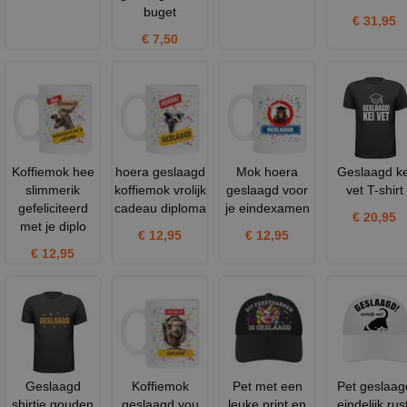
buget
€ 31,95
€ 7,50
Koffiemok hee
hoera geslaagd
Mok hoera
Geslaagd ke
slimmerik
koffiemok vrolijk
geslaagd voor
vet T-shirt
gefeliciteerd
cadeau diploma
je eindexamen
€ 20,95
met je diplo
€ 12,95
€ 12,95
€ 12,95
Geslaagd
Koffiemok
Pet met een
Pet geslaag
shirtje gouden
geslaagd you
leuke print en
eindelijk rust