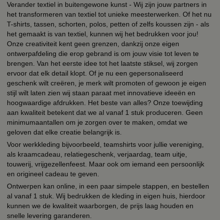
Verander textiel in buitengewone kunst - Wij zijn jouw partners in
het transformeren van textiel tot unieke meesterwerken. Of het nu
T-shirts, tassen, schorten, polos, petten of zelfs koussen zijn - als
het gemaakt is van textiel, kunnen wij het bedrukken voor jou!
Onze creativiteit kent geen grenzen, dankzij onze eigen
ontwerpafdeling die erop gebrand is om jouw visie tot leven te
brengen. Van het eerste idee tot het laatste stiksel, wij zorgen
ervoor dat elk detail klopt. Of je nu een gepersonaliseerd
geschenk wilt creëren, je merk wilt promoten of gewoon je eigen
stijl wilt laten zien wij staan paraat met innovatieve ideeën en
hoogwaardige afdrukken. Het beste van alles? Onze toewijding
aan kwaliteit betekent dat we al vanaf 1 stuk produceren. Geen
minimumaantallen om je zorgen over te maken, omdat we
geloven dat elke creatie belangrijk is.
Voor werkkleding bijvoorbeeld, teamshirts voor jullie vereniging,
als kraamcadeau, relatiegeschenk, verjaardag, team uitje,
touwerij, vrijgezellenfeest. Maar ook om iemand een persoonlijk
en origineel cadeau te geven.
Ontwerpen kan online, in een paar simpele stappen, en bestellen
al vanaf 1 stuk. Wij bedrukken de kleding in eigen huis, hierdoor
kunnen we de kwaliteit waarborgen, de prijs laag houden en
snelle levering garanderen.