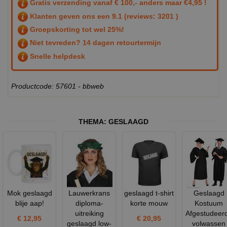
Gratis verzending vanaf € 100,- anders maar €4,95 !
Klanten geven ons een
9.1
(reviews: 3201 )
Groepskorting tot wel 25%!
Niet tevreden? 14 dagen retourtermijn
Snelle helpdesk
Productcode: 57601 - bbweb
THEMA:
GESLAAGD
Mok geslaagd
Lauwerkrans
geslaagd t-shirt
Geslaagd
blije aap!
diploma-
korte mouw
Kostuum
uitreiking
Afgestudeer
€ 12,95
€ 20,95
geslaagd low-
volwassen