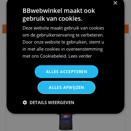
×
BBwebwinkel maakt ook
gebruik van cookies.
Deze website maakt gebruik van cookies
om de gebruikerservaring te verbeteren.
€24,95
Dames v hals t-shirt prinses v...
Door onze website te gebruiken, stemt u
in met alle cookies in overeenstemming
met ons
Cookiebeleid
.
Lees verder
ALLES ACCEPTEREN
€24,95
ALLES AFWIJZEN
Koningsdag shirt heren v-hals ...
DETAILS WEERGEVEN