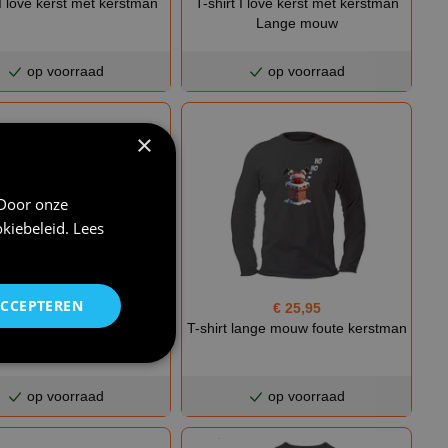
 I love kerst met kerstman
T-shirt I love kerst met kerstman
Lange mouw
op voorraad
op voorraad
×
 Door onze
kiebeleid
.
Lees
ACCEPTEREN
€ 24,95
€ 25,95
t kerstman lange mouw ik
T-shirt lange mouw foute kerstman
geleuf erin
op voorraad
op voorraad