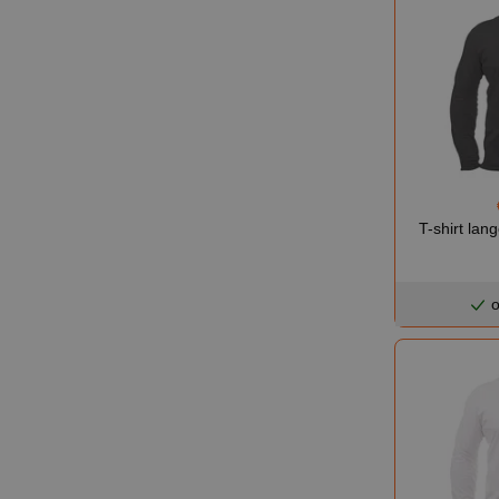
T-shirt lan
o