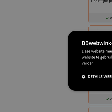
T-shirt fijne 
o
BBwebwinkel
Deze website maa
website te gebru
verder
DETAILS WE
T-shirt it's t
of
o