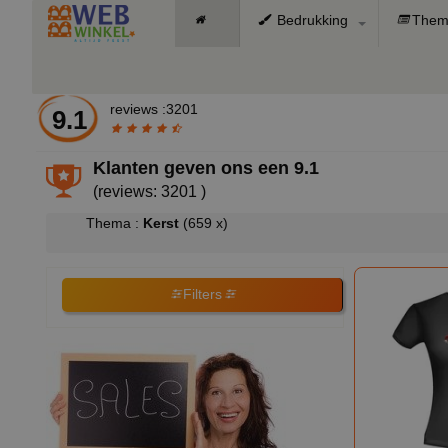
Bedrukking
Them
reviews :3201
9.1
Klanten geven ons een
9.1
(reviews: 3201 )
Thema :
Kerst
(659 x)
Filters