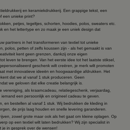
ieldrukkerij en keramiekdrukkerij. Een grappige tekst, een
of een unieke print?
kken, petjes, tegeltjes, schorten, hoodies, polos, sweaters etc.
uk en het lettertype en zo maak je een uniek design dat
ouw partners in het transformeren van textiel tot unieke
, polos, petten of zelfs koussen zijn - als het gemaakt is van
eativiteit kent geen grenzen, dankzij onze eigen
ot leven te brengen. Van het eerste idee tot het laatste stiksel,
n gepersonaliseerd geschenk wilt creëren, je merk wilt promoten
 paraat met innovatieve ideeën en hoogwaardige afdrukken. Het
tekent dat we al vanaf 1 stuk produceren. Geen
t we geloven dat elke creatie belangrijk is.
lie vereniging, als kraamcadeau, relatiegeschenk, verjaardag,
om iemand een persoonlijk en origineel cadeau te geven.
 en bestellen al vanaf 1 stuk. Wij bedrukken de kleding in
orgen, de prijs laag houden en snelle levering garanderen.
drijven, zowel grote maar ook als het gaat om kleine oplagen. Op
erp op een textiel wilt laten bedrukken? Wij zijn specialist in
t je in gesprek over de wensen!