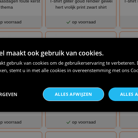
paasdagen foute kerst
T-shirt glliter goud rendier gewei
T-shirt
thema
hert vrolijk print zwart shirt
p voorraad
op voorraad
 maakt ook gebruik van cookies.
kt gebruik van cookies om de gebruikerservaring te verbeteren.
iken, stemt u in met alle cookies in overeenstemming met ons
Coo
ERGEVEN
ALLES AFWIJZEN
ALLES 
€ 23,95
€ 21,95
he most wonderful time
T-shirt kerst zo geen zin in lollig
T-shir
 the year
kerst cadeau grappig tegenzin
p voorraad
op voorraad