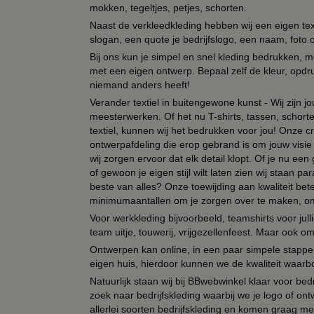
mokken, tegeltjes, petjes, schorten.
Naast de verkleedkleding hebben wij een eigen text
slogan, een quote je bedrijfslogo, een naam, foto 
Bij ons kun je simpel en snel kleding bedrukken, mo
met een eigen ontwerp. Bepaal zelf de kleur, opdr
niemand anders heeft!
Verander textiel in buitengewone kunst - Wij zijn j
meesterwerken. Of het nu T-shirts, tassen, schorten
textiel, kunnen wij het bedrukken voor jou! Onze cr
ontwerpafdeling die erop gebrand is om jouw visie t
wij zorgen ervoor dat elk detail klopt. Of je nu ee
of gewoon je eigen stijl wilt laten zien wij staan
beste van alles? Onze toewijding aan kwaliteit be
minimumaantallen om je zorgen over te maken, omda
Voor werkkleding bijvoorbeeld, teamshirts voor jul
team uitje, touwerij, vrijgezellenfeest. Maar ook 
Ontwerpen kan online, in een paar simpele stappen,
eigen huis, hierdoor kunnen we de kwaliteit waarb
Natuurlijk staan wij bij BBwebwinkel klaar voor be
zoek naar bedrijfskleding waarbij we je logo of ontw
allerlei soorten bedrijfskleding en komen graag me