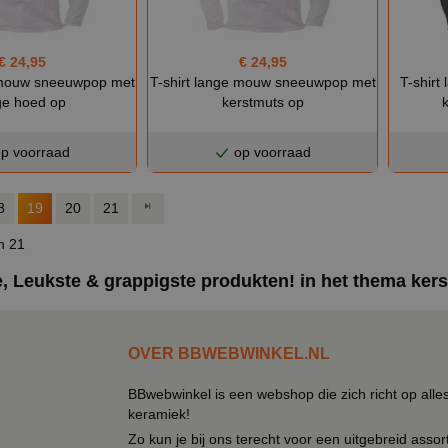
€ 24,95
€ 24,95
e mouw sneeuwpop met
T-shirt lange mouw sneeuwpop met
T-shirt
e hoed op
kerstmuts op
p voorraad
op voorraad
8
19
20
21
n 21
, Leukste & grappigste produkten! in het thema kers
OVER BBWEBWINKEL.NL
BBwebwinkel is een webshop die zich richt op alle
keramiek!
Zo kun je bij ons terecht voor een uitgebreid assor