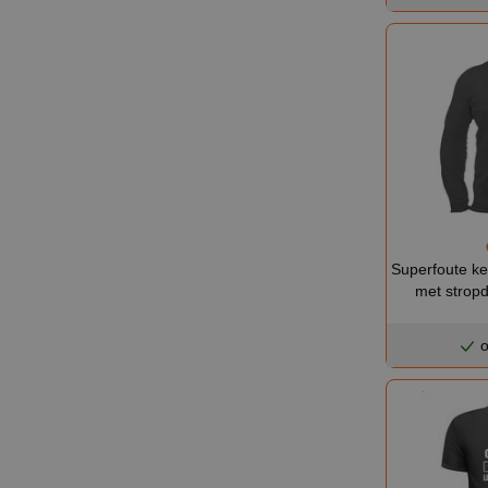
Superfoute ker
met stropd
o