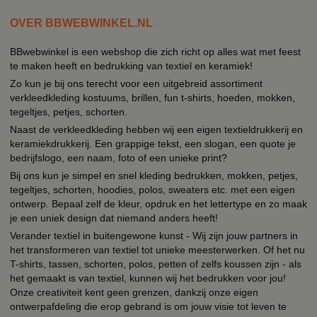
OVER BBWEBWINKEL.NL
BBwebwinkel is een webshop die zich richt op alles wat met feest
te maken heeft en bedrukking van textiel en keramiek!
Zo kun je bij ons terecht voor een uitgebreid assortiment
verkleedkleding kostuums, brillen, fun t-shirts, hoeden, mokken,
tegeltjes, petjes, schorten.
Naast de verkleedkleding hebben wij een eigen textieldrukkerij en
keramiekdrukkerij. Een grappige tekst, een slogan, een quote je
bedrijfslogo, een naam, foto of een unieke print?
Bij ons kun je simpel en snel kleding bedrukken, mokken, petjes,
tegeltjes, schorten, hoodies, polos, sweaters etc. met een eigen
ontwerp. Bepaal zelf de kleur, opdruk en het lettertype en zo maak
je een uniek design dat niemand anders heeft!
Verander textiel in buitengewone kunst - Wij zijn jouw partners in
het transformeren van textiel tot unieke meesterwerken. Of het nu
T-shirts, tassen, schorten, polos, petten of zelfs koussen zijn - als
het gemaakt is van textiel, kunnen wij het bedrukken voor jou!
Onze creativiteit kent geen grenzen, dankzij onze eigen
ontwerpafdeling die erop gebrand is om jouw visie tot leven te