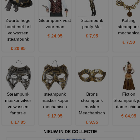
Zwarte hoge
Steampunk vest
Steampunk
Ketting
hoed met bril
voor man
panty M/L
steampunk
volwassen
mechanica
€ 24,95
€ 7,95
steampunk
€ 7,50
€ 20,95
Steampunk
steampunk
Brons
Fiction
masker zilver
masker koper
steampunk
Steampunk ju
volwassen
mechanisch
masker
dame chiqu
fantasie
Meachanisch
€ 17,95
€ 64,95
€ 17,95
€ 9,95
NIEUW IN DE COLLECTIE