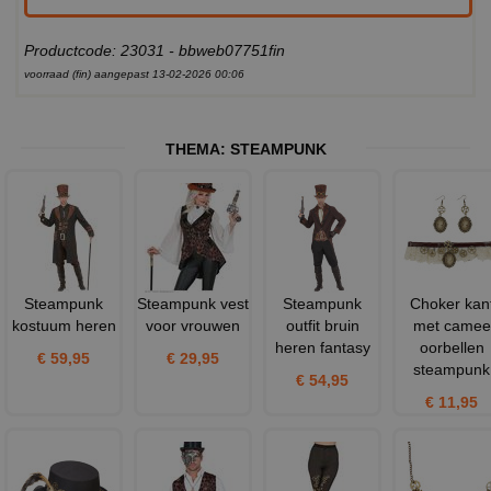
Productcode: 23031 - bbweb07751fin
voorraad (fin) aangepast 13-02-2026 00:06
THEMA:
STEAMPUNK
Steampunk
Steampunk vest
Steampunk
Choker kan
kostuum heren
voor vrouwen
outfit bruin
met camee
heren fantasy
oorbellen
€ 59,95
€ 29,95
steampunk
€ 54,95
€ 11,95