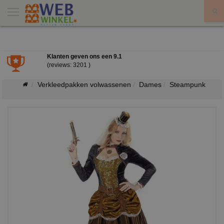
X
Klanten geven ons een
9.1
(reviews: 3201 )
Verkleedpakken volwassenen
Dames
Steampunk