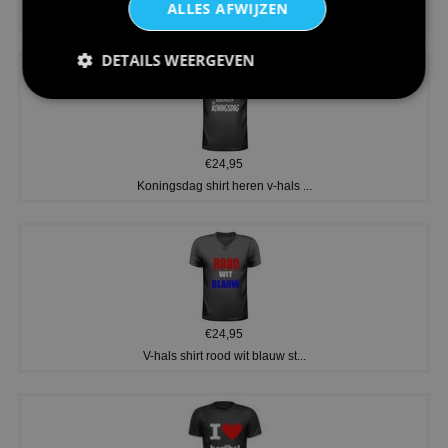
ALLES AFWIJZEN
Dames v hals t-shirt prinses v...
DETAILS WEERGEVEN
€24,95
Koningsdag shirt heren v-hals ...
€24,95
V-hals shirt rood wit blauw st...