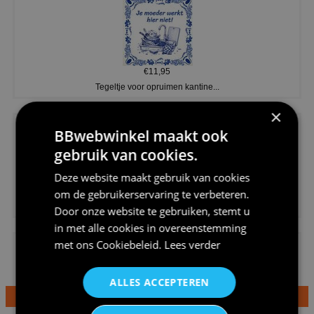
€11,95
Tegeltje voor opruimen kantine...
×
BBwebwinkel maakt ook
gebruik van cookies.
Deze website maakt gebruik van cookies
€20,95
om de gebruikerservaring te verbeteren.
Shirtje de koek is nog niet op...
Door onze website te gebruiken, stemt u
in met alle cookies in overeenstemming
met ons
Cookiebeleid
.
Lees verder
ALLES ACCEPTEREN
€24,95