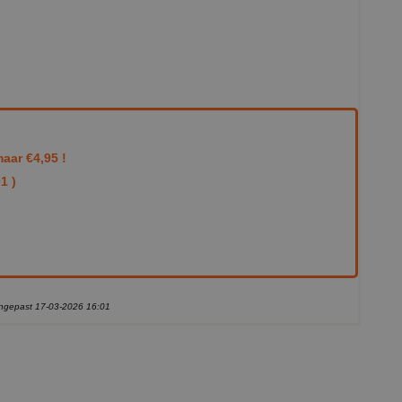
aar €4,95 !
1 )
aangepast 17-03-2026 16:01