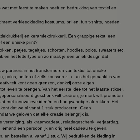
s wat met feest te maken heeft en bedrukking van textiel en
timent verkleedkleding kostuums, brillen, fun t-shirts, hoeden,
ieldrukkerij en keramiekdrukkerij. Een grappige tekst, een
of een unieke print?
kken, petjes, tegeltjes, schorten, hoodies, polos, sweaters etc.
uk en het lettertype en zo maak je een uniek design dat
ouw partners in het transformeren van textiel tot unieke
, polos, petten of zelfs koussen zijn - als het gemaakt is van
eativiteit kent geen grenzen, dankzij onze eigen
ot leven te brengen. Van het eerste idee tot het laatste stiksel,
n gepersonaliseerd geschenk wilt creëren, je merk wilt promoten
 paraat met innovatieve ideeën en hoogwaardige afdrukken. Het
tekent dat we al vanaf 1 stuk produceren. Geen
t we geloven dat elke creatie belangrijk is.
lie vereniging, als kraamcadeau, relatiegeschenk, verjaardag,
om iemand een persoonlijk en origineel cadeau te geven.
 en bestellen al vanaf 1 stuk. Wij bedrukken de kleding in