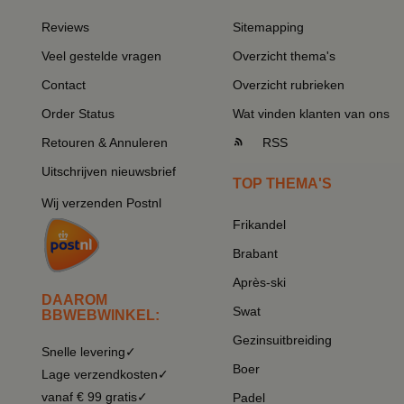
Reviews
Sitemapping
Veel gestelde vragen
Overzicht thema's
Contact
Overzicht rubrieken
Order Status
Wat vinden klanten van ons
Retouren & Annuleren
RSS
Uitschrijven nieuwsbrief
TOP THEMA'S
Wij verzenden Postnl
Frikandel
Brabant
Après-ski
DAAROM
Swat
BBWEBWINKEL:
Gezinsuitbreiding
Snelle levering✓
Boer
Lage verzendkosten✓
vanaf € 99 gratis✓
Padel