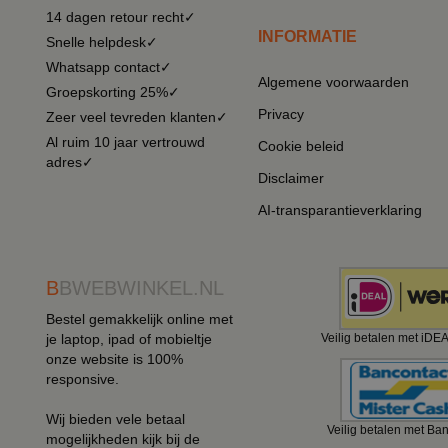
14 dagen retour recht✓
INFORMATIE
Snelle helpdesk✓
Whatsapp contact✓
Algemene voorwaarden
Groepskorting 25%✓
Privacy
Zeer veel tevreden klanten✓
Al ruim 10 jaar vertrouwd
Cookie beleid
adres✓
Disclaimer
AI-transparantieverklaring
B
BWEBWINKEL.NL
Bestel gemakkelijk online met
je laptop, ipad of mobieltje
Veilig betalen met iDE
onze website is 100%
responsive.
Wij bieden vele betaal
Veilig betalen met Ba
mogelijkheden kijk bij de