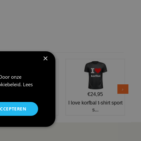
×
 Door onze
kiebeleid
.
Lees
€24,95
€24,95
V-hals shirt rood wit
I love korfbal t-shirt sport
ACCEPTEREN
blauw st...
s...