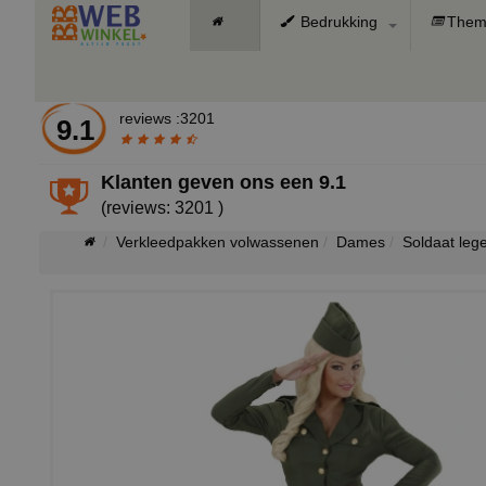
Bedrukking
Them
reviews :3201
9.1
Klanten geven ons een
9.1
(reviews: 3201 )
Verkleedpakken volwassenen
Dames
Soldaat leg