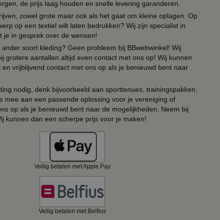
orgen, de prijs laag houden en snelle levering garanderen.
drijven, zowel grote maar ook als het gaat om kleine oplagen. Op
erp op een textiel wilt laten bedrukken? Wij zijn specialist in
t je in gesprek over de wensen!
 of ander soort kleding? Geen probleem bij BBwebwinkel! Wij
ij grotere aantallen altijd even contact met ons op! Wij kunnen
en vrijblijvend contact met ons op als je benieuwd bent naar
ing nodig, denk bijvoorbeeld aan sporttenues, trainingspakken,
e mee aan een passende oplossing voor je vereniging of
 ons op als je benieuwd bent naar de mogelijkheden. Neem bij
Wij kunnen dan een scherpe prijs voor je maken!
Veilig betalen met Apple Pay
Veilig betalen met Belfius