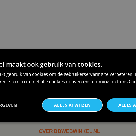
NIEUW IN DE COLLECTIE
 maakt ook gebruik van cookies.
kt gebruik van cookies om de gebruikerservaring te verbeteren.
iken, stemt u in met alle cookies in overeenstemming met ons
Coo
€24,95
€24,95
Dames v hals t-shirt
Koningsdag shirt heren v-
ERGEVEN
ALLES AFWIJZEN
ALLES 
prinses v...
hals ...
OVER BBWEBWINKEL.NL