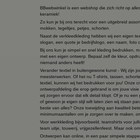
BBwebwinkel is een webshop die zich richt op alle
keramiek!
Zo kun je bij ons terecht voor een uitgebreid assor
mokken, tegeltjes, petjes, schorten.
Naast de verkleedkleding hebben wij een eigen text
slogan, een quote je bedrijfslogo, een naam, foto 
Bij ons kun je simpel en snel kleding bedrukken, mo
met een eigen ontwerp. Bepaal zelf de kleur, opdr
niemand anders heeft!
Verander textiel in buitengewone kunst - Wij zijn j
meesterwerken. Of het nu T-shirts, tassen, schorten
textiel, kunnen wij het bedrukken voor jou! Onze cr
ontwerpafdeling die erop gebrand is om jouw visie t
wij zorgen ervoor dat elk detail klopt. Of je nu ee
of gewoon je eigen stijl wilt laten zien wij staan
beste van alles? Onze toewijding aan kwaliteit be
minimumaantallen om je zorgen over te maken, omda
Voor werkkleding bijvoorbeeld, teamshirts voor jul
team uitje, touwerij, vrijgezellenfeest. Maar ook 
Ontwerpen kan online, in een paar simpele stappen,