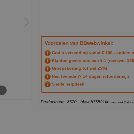
Voordelen van BBwebwinkel:
Gratis verzending vanaf € 100,- anders m
Klanten geven ons een
9.1
(reviews: 320
Groepskorting tot wel 25%!
Niet tevreden? 14 dagen retourtermijn
Snelle helpdesk
en
Productcode: 8570 - bbweb76591fin
voorraad (fin) 