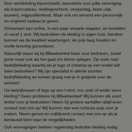
Voor werkkleding bijvoorbeeld, teamshirts voor jullie vereniging,
als kraamcadeau, relatiegeschenk, verjaardag, team uitje,
touwerij, vrijgezellenfeest. Maar ook om iemand een persoonlijk
en origineel cadeau te geven.
Ontwerpen kan online, in een paar simpele stappen, en bestellen
al vanaf 1 stuk. Wij bedrukken de kleding in eigen huis, hierdoor
kunnen we de kwaliteit waarborgen, de prijs laag houden en
snelle levering garanderen.
Natuurlijk staan wij bij BBwebwinkel klaar voor bedrijven, zowel
grote maar ook als het gaat om kleine oplagen. Op zoek naar
bedrijfskleding waarbij we je logo of ontwerp op een textiel wilt
laten bedrukken? Wij zijn specialist in allerlei soorten
bedrijfskleding en komen graag met je in gesprek over de
wensen!
Uw bedrijfsnaam of logo op een t-shirt, trui, polo of ander soort
kleding? Geen probleem bij BBwebwinkel! Wij kunnen elk soort
textiel voor je bedrukken! Neem bij grotere aantallen altijd even
contact met ons op! Wij kunnen dan een scherpe prijs voor je
maken. Neem gerust en vrijblijvend contact met ons op als je
benieuwd bent naar de mogelijkheden.
Ook verenigingen hebben regelmatig bedrukte kleding nodig,