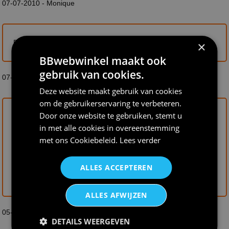
07-07-2010 - Monique
Bedankt voor de goede service en snelle levering.
×
BBwebwinkel maakt ook
gebruik van cookies.
07-07-2010 - Raf Hermans
Deze website maakt gebruik van cookies
om de gebruikerservaring te verbeteren.
Door onze website te gebruiken, stemt u
Het eerst bestelde indianenpak bleek te klein. Ik heb meteen
in met alle cookies in overeenstemming
een maat groter besteld en de andere retourgestuurd. Het
teveel betaalde geld was binnen enkele dagen weer op onze
met ons
Cookiebeleid
.
Lees verder
rekening gestort. Prima service, dus.
Ik moest alleen 6,75 euro verzendkosten betalen, terwijl BB
ALLES ACCEPTEREN
5,50 rekent. Deze ruilactie heeft me dus 1,25 euro extra
gekost. Maar ja, onze zoon was superblij en daar gaat t om!
ALLES AFWIJZEN
05-07-2010 - Miranda
DETAILS WEERGEVEN