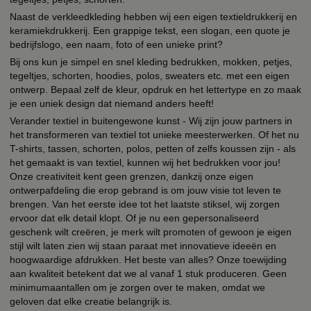
Naast de verkleedkleding hebben wij een eigen textieldrukkerij en
keramiekdrukkerij. Een grappige tekst, een slogan, een quote je
bedrijfslogo, een naam, foto of een unieke print?
Bij ons kun je simpel en snel kleding bedrukken, mokken, petjes,
tegeltjes, schorten, hoodies, polos, sweaters etc. met een eigen
ontwerp. Bepaal zelf de kleur, opdruk en het lettertype en zo maak
je een uniek design dat niemand anders heeft!
Verander textiel in buitengewone kunst - Wij zijn jouw partners in
het transformeren van textiel tot unieke meesterwerken. Of het nu
T-shirts, tassen, schorten, polos, petten of zelfs koussen zijn - als
het gemaakt is van textiel, kunnen wij het bedrukken voor jou!
Onze creativiteit kent geen grenzen, dankzij onze eigen
ontwerpafdeling die erop gebrand is om jouw visie tot leven te
brengen. Van het eerste idee tot het laatste stiksel, wij zorgen
ervoor dat elk detail klopt. Of je nu een gepersonaliseerd
geschenk wilt creëren, je merk wilt promoten of gewoon je eigen
stijl wilt laten zien wij staan paraat met innovatieve ideeën en
hoogwaardige afdrukken. Het beste van alles? Onze toewijding
aan kwaliteit betekent dat we al vanaf 1 stuk produceren. Geen
minimumaantallen om je zorgen over te maken, omdat we
geloven dat elke creatie belangrijk is.