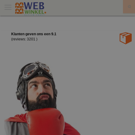
X
36.550 artikelen uit voorraad leverbaar
De grootste van Nederland.