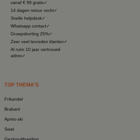
vanaf € 99 gratis✓
14 dagen retour recht✓
Snelle helpdesk✓
Whatsapp contact✓
Groepskorting 25%✓
Zeer veel tevreden klanten✓
Al ruim 10 jaar vertrouwd
adres✓
TOP THEMA'S
Frikandel
Brabant
Après-ski
Swat
Gezinsuitbreiding