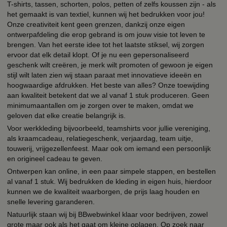
T-shirts, tassen, schorten, polos, petten of zelfs koussen zijn - als
het gemaakt is van textiel, kunnen wij het bedrukken voor jou!
Onze creativiteit kent geen grenzen, dankzij onze eigen
ontwerpafdeling die erop gebrand is om jouw visie tot leven te
brengen. Van het eerste idee tot het laatste stiksel, wij zorgen
ervoor dat elk detail klopt. Of je nu een gepersonaliseerd
geschenk wilt creëren, je merk wilt promoten of gewoon je eigen
stijl wilt laten zien wij staan paraat met innovatieve ideeën en
hoogwaardige afdrukken. Het beste van alles? Onze toewijding
aan kwaliteit betekent dat we al vanaf 1 stuk produceren. Geen
minimumaantallen om je zorgen over te maken, omdat we
geloven dat elke creatie belangrijk is.
Voor werkkleding bijvoorbeeld, teamshirts voor jullie vereniging,
als kraamcadeau, relatiegeschenk, verjaardag, team uitje,
touwerij, vrijgezellenfeest. Maar ook om iemand een persoonlijk
en origineel cadeau te geven.
Ontwerpen kan online, in een paar simpele stappen, en bestellen
al vanaf 1 stuk. Wij bedrukken de kleding in eigen huis, hierdoor
kunnen we de kwaliteit waarborgen, de prijs laag houden en
snelle levering garanderen.
Natuurlijk staan wij bij BBwebwinkel klaar voor bedrijven, zowel
grote maar ook als het gaat om kleine oplagen. Op zoek naar