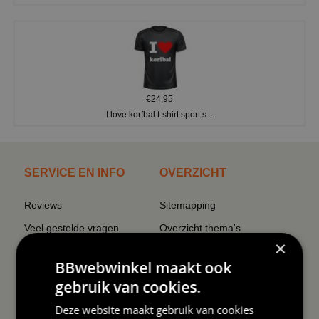
€24,95
I love korfbal t-shirt sport s...
SERVICE EN INFO
OVERZICHT
Reviews
Sitemapping
Veel gestelde vragen
Overzicht thema's
×
Contact
Overzicht rubrieken
BBwebwinkel maakt ook
Order Status
Wat vinden klanten van ons
gebruik van cookies.
Retouren & Annuleren
RSS
Deze website maakt gebruik van cookies
Uitschrijven nieuwsbrief