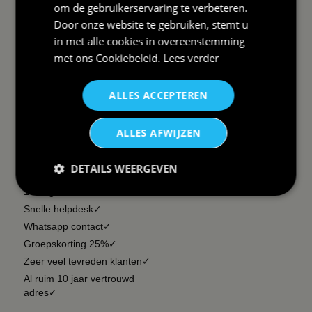
om de gebruikerservaring te verbeteren.
Door onze website te gebruiken, stemt u
Wij verzenden Postnl
in met alle cookies in overeenstemming
met ons
Cookiebeleid
.
Lees verder
ALLES ACCEPTEREN
DAAROM
BBWEBWINKEL:
ALLES AFWIJZEN
Snelle levering✓
Lage verzendkosten✓
DETAILS WEERGEVEN
vanaf € 99 gratis✓
14 dagen retour recht✓
Snelle helpdesk✓
Whatsapp contact✓
Groepskorting 25%✓
Zeer veel tevreden klanten✓
Al ruim 10 jaar vertrouwd
adres✓