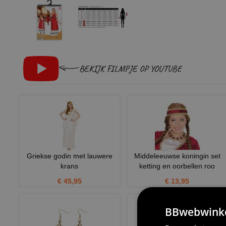
BEKIJK FILMPJE OP YOUTUBE
Griekse godin met lauwere
Middeleeuwse koningin set
krans
ketting en oorbellen roo
€ 45,95
€ 13,95
BBwebwinkel