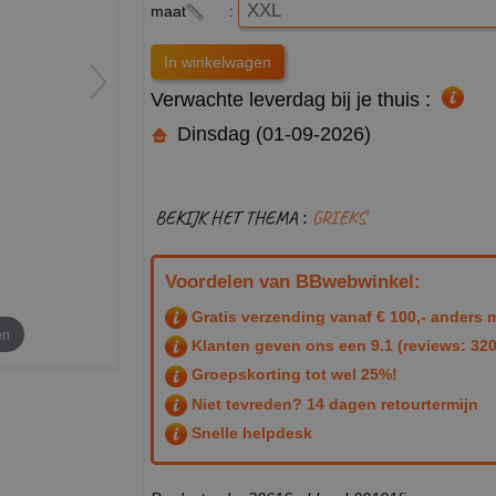
maat
:
Verwachte leverdag bij je thuis :
Dinsdag (01-09-2026)
BEKIJK HET THEMA :
GRIEKS
Voordelen van BBwebwinkel:
Gratis verzending vanaf € 100,- anders m
en
Klanten geven ons een
9.1
(reviews: 320
Groepskorting tot wel 25%!
Niet tevreden? 14 dagen retourtermijn
Snelle helpdesk