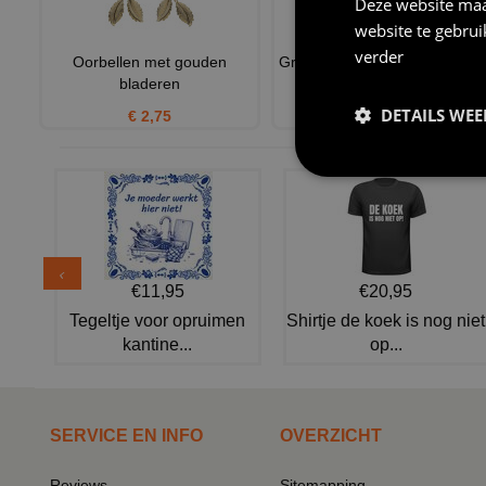
Deze website maa
website te gebru
verder
Oorbellen met gouden
Griekse schone godinnen jurk
bladeren
wit dames Elena
DETAILS WE
€ 2,75
€ 42,95
€11,95
€20,95
Tegeltje voor opruimen
Shirtje de koek is nog niet
kantine...
op...
SERVICE EN INFO
OVERZICHT
Reviews
Sitemapping