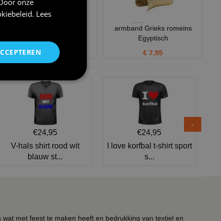
 Door onze
kiebeleid
.
Lees
Grieks Romeinse godin
armband Grieks romeins
kostuum dame Freya
Egyptisch
ACCEPTEREN
€ 47,95
€ 7,95
€24,95
€24,95
V-hals shirt rood wit
I love korfbal t-shirt sport
blauw st...
s...
s wat met feest te maken heeft en bedrukking van textiel en