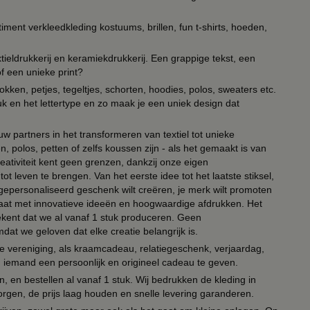
timent verkleedkleding kostuums, brillen, fun t-shirts, hoeden,
ieldrukkerij en keramiekdrukkerij. Een grappige tekst, een
of een unieke print?
kken, petjes, tegeltjes, schorten, hoodies, polos, sweaters etc.
uk en het lettertype en zo maak je een uniek design dat
ouw partners in het transformeren van textiel tot unieke
, polos, petten of zelfs koussen zijn - als het gemaakt is van
eativiteit kent geen grenzen, dankzij onze eigen
ot leven te brengen. Van het eerste idee tot het laatste stiksel,
n gepersonaliseerd geschenk wilt creëren, je merk wilt promoten
 paraat met innovatieve ideeën en hoogwaardige afdrukken. Het
tekent dat we al vanaf 1 stuk produceren. Geen
t we geloven dat elke creatie belangrijk is.
lie vereniging, als kraamcadeau, relatiegeschenk, verjaardag,
om iemand een persoonlijk en origineel cadeau te geven.
 en bestellen al vanaf 1 stuk. Wij bedrukken de kleding in
orgen, de prijs laag houden en snelle levering garanderen.