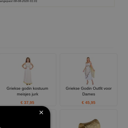
 aangepast 08-08-2026 01:01
Griekse godin kostuum
Griekse Godin Outfit voor
meisjes jurk
Dames
€ 37,95
€ 45,95
×