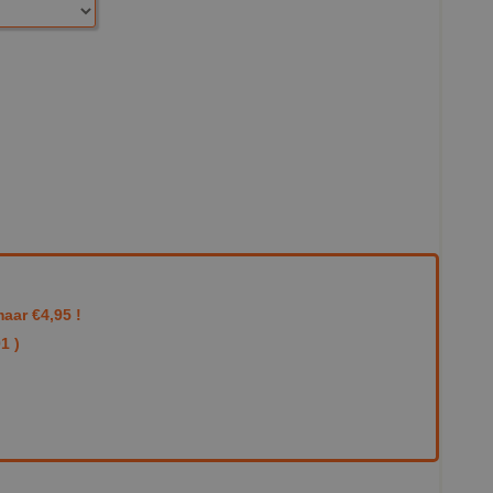
aar €4,95 !
1 )