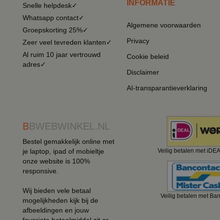
INFORMATIE
Snelle helpdesk✓
Whatsapp contact✓
Algemene voorwaarden
Groepskorting 25%✓
Privacy
Zeer veel tevreden klanten✓
Al ruim 10 jaar vertrouwd
Cookie beleid
adres✓
Disclaimer
AI-transparantieverklaring
B
BWEBWINKEL.NL
Bestel gemakkelijk online met
je laptop, ipad of mobieltje
Veilig betalen met iDE
onze website is 100%
responsive.
Wij bieden vele betaal
Veilig betalen met Ba
mogelijkheden kijk bij de
afbeeldingen en jouw
favoriete betaalmiddel zit er