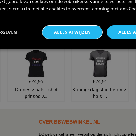
kt gebruik van cookies om de gebruikerservaring te verbeteren.
iken, stemt u in met alle cookies in overeenstemming met ons
Coo
Griekse jurk voor carnaval
laurierblad goud hoofdband
€ 28,95
€ 3,75
ERGEVEN
ALLES AFWIJZEN
ALLES 
NIEUW IN DE COLLECTIE
€24,95
€24,95
Dames v hals t-shirt
Koningsdag shirt heren v-
prinses v...
hals ...
OVER BBWEBWINKEL.NL
BBwebwinkel is een webshop die zich richt op alle