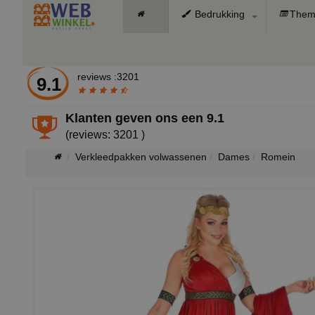
Bedrukking
Them
reviews :3201
9.1
Klanten geven ons een
9.1
(reviews: 3201 )
Verkleedpakken volwassenen
Dames
Romein