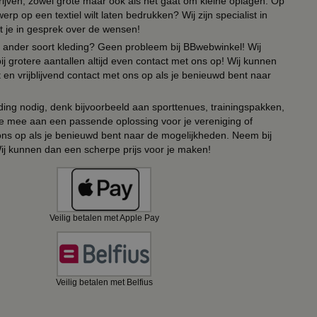
drijven, zowel grote maar ook als het gaat om kleine oplagen. Op
erp op een textiel wilt laten bedrukken? Wij zijn specialist in
t je in gesprek over de wensen!
 of ander soort kleding? Geen probleem bij BBwebwinkel! Wij
ij grotere aantallen altijd even contact met ons op! Wij kunnen
en vrijblijvend contact met ons op als je benieuwd bent naar
ing nodig, denk bijvoorbeeld aan sporttenues, trainingspakken,
e mee aan een passende oplossing voor je vereniging of
 ons op als je benieuwd bent naar de mogelijkheden. Neem bij
Wij kunnen dan een scherpe prijs voor je maken!
Veilig betalen met Apple Pay
Veilig betalen met Belfius