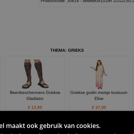
Productcode: 30616 - bbweb09101fin
voorraad (fin)
THEMA:
GRIEKS
Beenbeschermers Griekse
Griekse godin meisje kostuum
Gladiator
Elise
€ 13,95
€ 37,95
 maakt ook gebruik van cookies.