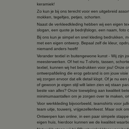
keramiek!
Zo kun je bij ons terecht voor een uitgebreid assor
mokken, tegeltjes, petjes, schorten.
Naast de verkleedkleding hebben wij een eigen text
slogan, een quote je bedrijfslogo, een naam, foto 
Bij ons kun je simpel en snel kleding bedrukken, mo
met een eigen ontwerp. Bepaal zelf de kleur, opdr
niemand anders heeft!
Verander textiel in buitengewone kunst - Wij zijn j
meesterwerken. Of het nu T-shirts, tassen, schorten
textiel, kunnen wij het bedrukken voor jou! Onze cr
ontwerpafdeling die erop gebrand is om jouw visie t
wij zorgen ervoor dat elk detail klopt. Of je nu ee
of gewoon je eigen stijl wilt laten zien wij staan
beste van alles? Onze toewijding aan kwaliteit be
minimumaantallen om je zorgen over te maken, omda
Voor werkkleding bijvoorbeeld, teamshirts voor jul
team uitje, touwerij, vrijgezellenfeest. Maar ook 
Ontwerpen kan online, in een paar simpele stappen,
eigen huis, hierdoor kunnen we de kwaliteit waarb