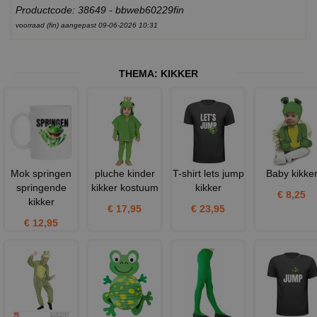
Productcode: 38649 - bbweb60229fin
voorraad (fin) aangepast 09-06-2026 10:31
THEMA:
KIKKER
Mok springen
pluche kinder
T-shirt lets jump
Baby kikke
springende
kikker kostuum
kikker
€ 8,25
kikker
€ 17,95
€ 23,95
€ 12,95