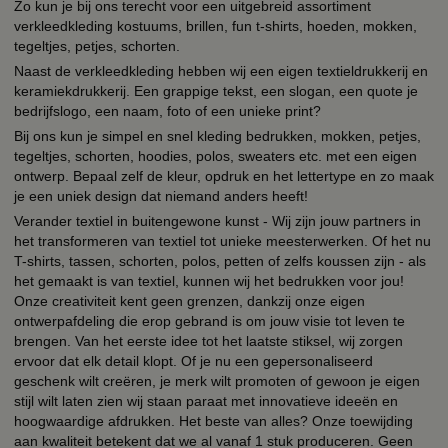
Zo kun je bij ons terecht voor een uitgebreid assortiment
verkleedkleding kostuums, brillen, fun t-shirts, hoeden, mokken,
tegeltjes, petjes, schorten.
Naast de verkleedkleding hebben wij een eigen textieldrukkerij en
keramiekdrukkerij. Een grappige tekst, een slogan, een quote je
bedrijfslogo, een naam, foto of een unieke print?
Bij ons kun je simpel en snel kleding bedrukken, mokken, petjes,
tegeltjes, schorten, hoodies, polos, sweaters etc. met een eigen
ontwerp. Bepaal zelf de kleur, opdruk en het lettertype en zo maak
je een uniek design dat niemand anders heeft!
Verander textiel in buitengewone kunst - Wij zijn jouw partners in
het transformeren van textiel tot unieke meesterwerken. Of het nu
T-shirts, tassen, schorten, polos, petten of zelfs koussen zijn - als
het gemaakt is van textiel, kunnen wij het bedrukken voor jou!
Onze creativiteit kent geen grenzen, dankzij onze eigen
ontwerpafdeling die erop gebrand is om jouw visie tot leven te
brengen. Van het eerste idee tot het laatste stiksel, wij zorgen
ervoor dat elk detail klopt. Of je nu een gepersonaliseerd
geschenk wilt creëren, je merk wilt promoten of gewoon je eigen
stijl wilt laten zien wij staan paraat met innovatieve ideeën en
hoogwaardige afdrukken. Het beste van alles? Onze toewijding
aan kwaliteit betekent dat we al vanaf 1 stuk produceren. Geen