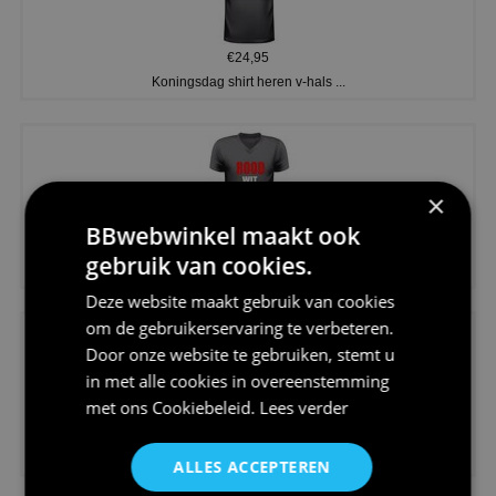
€24,95
Koningsdag shirt heren v-hals ...
×
BBwebwinkel maakt ook
€24,95
gebruik van cookies.
V-hals shirt rood wit blauw st...
Deze website maakt gebruik van cookies
om de gebruikerservaring te verbeteren.
Door onze website te gebruiken, stemt u
in met alle cookies in overeenstemming
met ons
Cookiebeleid
.
Lees verder
€24,95
I love korfbal t-shirt sport s...
ALLES ACCEPTEREN