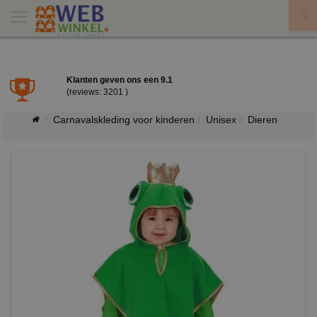
X
Klanten geven ons een
9.1
(reviews: 3201 )
Carnavalskleding voor kinderen
Unisex
Dieren