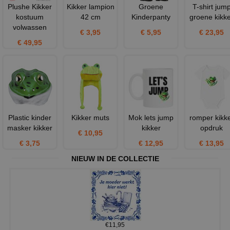
Plushe Kikker
Kikker lampion
Groene
T-shirt jum
kostuum
42 cm
Kinderpanty
groene kikk
volwassen
€ 3,95
€ 5,95
€ 23,95
€ 49,95
Plastic kinder
Kikker muts
Mok lets jump
romper kikk
masker kikker
kikker
opdruk
€ 10,95
€ 3,75
€ 12,95
€ 13,95
NIEUW IN DE COLLECTIE
€11,95