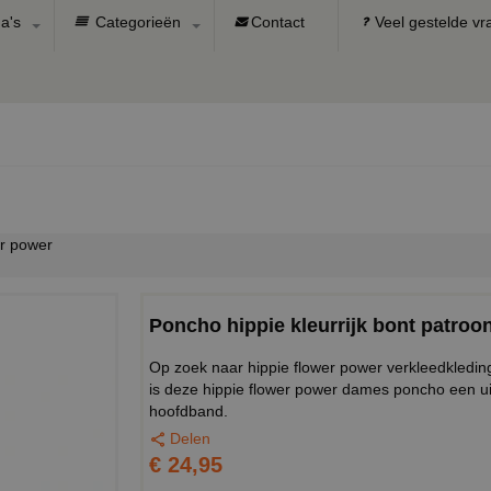
a's
Categorieën
Contact
Veel gestelde v
er power
Poncho hippie kleurrijk bont patroo
Op zoek naar hippie flower power verkleedkled
is deze hippie flower power dames poncho een ui
hoofdband.
Delen
€ 24,95