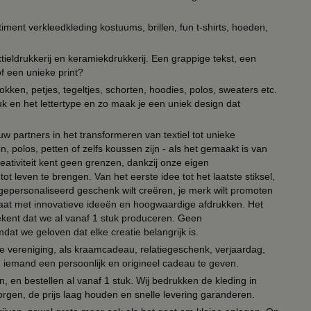
timent verkleedkleding kostuums, brillen, fun t-shirts, hoeden,
ieldrukkerij en keramiekdrukkerij. Een grappige tekst, een
of een unieke print?
kken, petjes, tegeltjes, schorten, hoodies, polos, sweaters etc.
uk en het lettertype en zo maak je een uniek design dat
ouw partners in het transformeren van textiel tot unieke
, polos, petten of zelfs koussen zijn - als het gemaakt is van
eativiteit kent geen grenzen, dankzij onze eigen
ot leven te brengen. Van het eerste idee tot het laatste stiksel,
n gepersonaliseerd geschenk wilt creëren, je merk wilt promoten
 paraat met innovatieve ideeën en hoogwaardige afdrukken. Het
tekent dat we al vanaf 1 stuk produceren. Geen
t we geloven dat elke creatie belangrijk is.
lie vereniging, als kraamcadeau, relatiegeschenk, verjaardag,
om iemand een persoonlijk en origineel cadeau te geven.
 en bestellen al vanaf 1 stuk. Wij bedrukken de kleding in
orgen, de prijs laag houden en snelle levering garanderen.