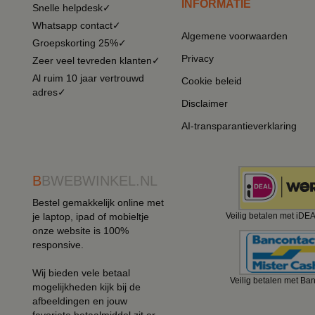
INFORMATIE
Snelle helpdesk✓
Whatsapp contact✓
Algemene voorwaarden
Groepskorting 25%✓
Privacy
Zeer veel tevreden klanten✓
Al ruim 10 jaar vertrouwd
Cookie beleid
adres✓
Disclaimer
AI-transparantieverklaring
B
BWEBWINKEL.NL
Bestel gemakkelijk online met
je laptop, ipad of mobieltje
Veilig betalen met iDE
onze website is 100%
responsive.
Wij bieden vele betaal
Veilig betalen met Ba
mogelijkheden kijk bij de
afbeeldingen en jouw
favoriete betaalmiddel zit er