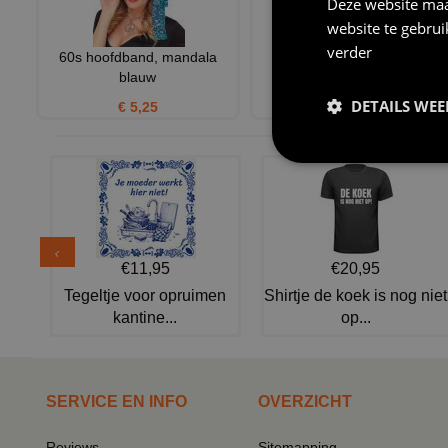
Deze website maa
website te gebru
verder
60s hoofdband, mandala
hippie meisje
blauw
€ 20,95
DETAILS WE
€ 5,25
€11,95
€20,95
Tegeltje voor opruimen
Shirtje de koek is nog niet
kantine...
op...
SERVICE EN INFO
OVERZICHT
Reviews
Sitemapping