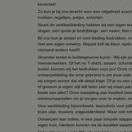
keramiek!
Zo kun je bij ons terecht voor een uitgebreid assor
mokken, tegeltjes, petjes, schorten.
Naast de verkleedkleding hebben wij een eigen text
slogan, een quote je bedrijfslogo, een naam, foto 
Bij ons kun je simpel en snel kleding bedrukken, mo
met een eigen ontwerp. Bepaal zelf de kleur, opdr
niemand anders heeft!
Verander textiel in buitengewone kunst - Wij zijn j
meesterwerken. Of het nu T-shirts, tassen, schorten
textiel, kunnen wij het bedrukken voor jou! Onze cr
ontwerpafdeling die erop gebrand is om jouw visie t
wij zorgen ervoor dat elk detail klopt. Of je nu ee
of gewoon je eigen stijl wilt laten zien wij staan
beste van alles? Onze toewijding aan kwaliteit be
minimumaantallen om je zorgen over te maken, omda
Voor werkkleding bijvoorbeeld, teamshirts voor jul
team uitje, touwerij, vrijgezellenfeest. Maar ook 
Ontwerpen kan online, in een paar simpele stappen,
eigen huis, hierdoor kunnen we de kwaliteit waarb