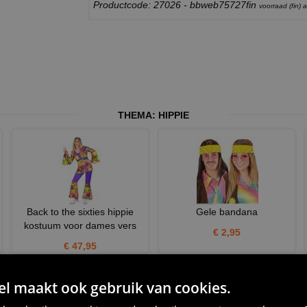
Productcode: 27026 - bbweb75727fin
voorraad (fin)
THEMA:
HIPPIE
Back to the sixties hippie
Gele bandana
kostuum voor dames vers
€ 2,95
€ 47,95
 maakt ook gebruik van cookies.