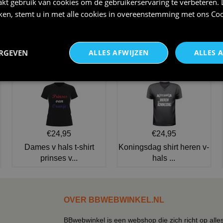
kt gebruik van cookies om de gebruikerservaring te verbeteren.
iken, stemt u in met alle cookies in overeenstemming met ons
Coo
Stap terug in de tijd en omarm
Groovy disco soul hoofdband
de kleurrijke en fu
retro geblokt
ERGEVEN
ALLES AFWIJZEN
ALLES 
€ 5,25
€ 5,25
NIEUW IN DE COLLECTIE
€24,95
€24,95
Dames v hals t-shirt
Koningsdag shirt heren v-
prinses v...
hals ...
OVER BBWEBWINKEL.NL
BBwebwinkel is een webshop die zich richt op alle