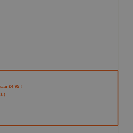
aar €4,95 !
1 )