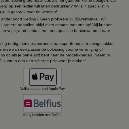
drijven, zowel grote maar ook als het gaat om kleine oplagen. Op
erp op een textiel wilt laten bedrukken? Wij zijn specialist in
t je in gesprek over de wensen!
 of ander soort kleding? Geen probleem bij BBwebwinkel! Wij
ij grotere aantallen altijd even contact met ons op! Wij kunnen
en vrijblijvend contact met ons op als je benieuwd bent naar
ing nodig, denk bijvoorbeeld aan sporttenues, trainingspakken,
e mee aan een passende oplossing voor je vereniging of
 ons op als je benieuwd bent naar de mogelijkheden. Neem bij
Wij kunnen dan een scherpe prijs voor je maken!
Veilig betalen met Apple Pay
Veilig betalen met Belfius