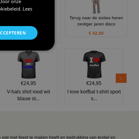
 Door onze
kiebeleid
.
Lees
Groene bandana
Terug naar de sixties heren
zestiger jaren disco
€ 2,95
ACCEPTEREN
€ 52,50
€24,95
€24,95
V-hals shirt rood wit
I love korfbal t-shirt sport
blauw st...
s...
s wat met feest te maken heeft en bedrukking van textiel en