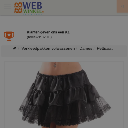
X
Klanten geven ons een
9.1
(reviews: 3201 )
Verkleedpakken volwassenen
Dames
Petticoat