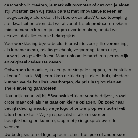
geschenk wilt creëren, je merk wilt promoten of gewoon je eigen
stijl wilt laten zien wij staan paraat met innovatieve ideeën en
hoogwaardige afdrukken. Het beste van alles? Onze toewijding
aan kwaliteit betekent dat we al vanaf 1 stuk produceren. Geen
minimumaantallen om je zorgen over te maken, omdat we
geloven dat elke creatie belangrijk is.
Voor werkkleding bijvoorbeeld, teamshirts voor jullie vereniging,
als kraamcadeau, relatiegeschenk, verjaardag, team uitje,
touwerij, vrijgezellenfeest. Maar ook om iemand een persoonlijk
en origineel cadeau te geven.
Ontwerpen kan online, in een paar simpele stappen, en bestellen
al vanaf 1 stuk. Wij bedrukken de kleding in eigen huis, hierdoor
kunnen we de kwaliteit waarborgen, de prijs laag houden en
snelle levering garanderen.
Natuurlijk staan wij bij BBwebwinkel klaar voor bedrijven, zowel
grote maar ook als het gaat om kleine oplagen. Op zoek naar
bedrijfskleding waarbij we je logo of ontwerp op een textiel wilt
laten bedrukken? Wij zijn specialist in allerlei soorten
bedrijfskleding en komen graag met je in gesprek over de
wensen!
Uw bedrijfsnaam of logo op een t-shirt, trui, polo of ander soort