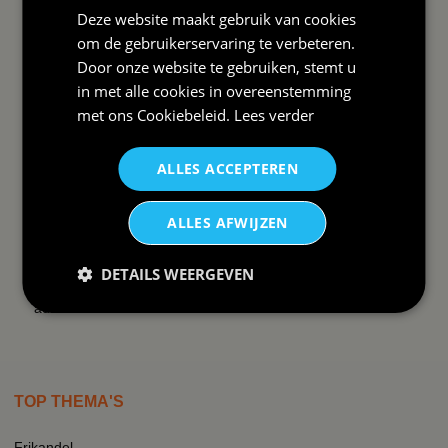
Deze website maakt gebruik van cookies
DAAROM
om de gebruikerservaring te verbeteren.
BBWEBWINKEL:
Door onze website te gebruiken, stemt u
Snelle levering✓
in met alle cookies in overeenstemming
met ons
Cookiebeleid
.
Lees verder
Lage verzendkosten✓
vanaf € 99 gratis✓
14 dagen retour recht✓
ALLES ACCEPTEREN
Snelle helpdesk✓
Whatsapp contact✓
ALLES AFWIJZEN
Groepskorting 25%✓
Zeer veel tevreden klanten✓
DETAILS WEERGEVEN
Al ruim 10 jaar vertrouwd
adres✓
TOP THEMA'S
Frikandel