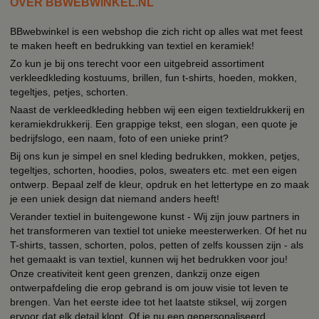
OVER BBWEBWINKEL.NL
BBwebwinkel is een webshop die zich richt op alles wat met feest
te maken heeft en bedrukking van textiel en keramiek!
Zo kun je bij ons terecht voor een uitgebreid assortiment
verkleedkleding kostuums, brillen, fun t-shirts, hoeden, mokken,
tegeltjes, petjes, schorten.
Naast de verkleedkleding hebben wij een eigen textieldrukkerij en
keramiekdrukkerij. Een grappige tekst, een slogan, een quote je
bedrijfslogo, een naam, foto of een unieke print?
Bij ons kun je simpel en snel kleding bedrukken, mokken, petjes,
tegeltjes, schorten, hoodies, polos, sweaters etc. met een eigen
ontwerp. Bepaal zelf de kleur, opdruk en het lettertype en zo maak
je een uniek design dat niemand anders heeft!
Verander textiel in buitengewone kunst - Wij zijn jouw partners in
het transformeren van textiel tot unieke meesterwerken. Of het nu
T-shirts, tassen, schorten, polos, petten of zelfs koussen zijn - als
het gemaakt is van textiel, kunnen wij het bedrukken voor jou!
Onze creativiteit kent geen grenzen, dankzij onze eigen
ontwerpafdeling die erop gebrand is om jouw visie tot leven te
brengen. Van het eerste idee tot het laatste stiksel, wij zorgen
ervoor dat elk detail klopt. Of je nu een gepersonaliseerd