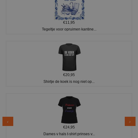
€11,95
Tegeltje voor opruimen kantine...
€20,95
Shirtje de koek is nog niet op...
€24,95
Dames v hals t-shirt prinses v...