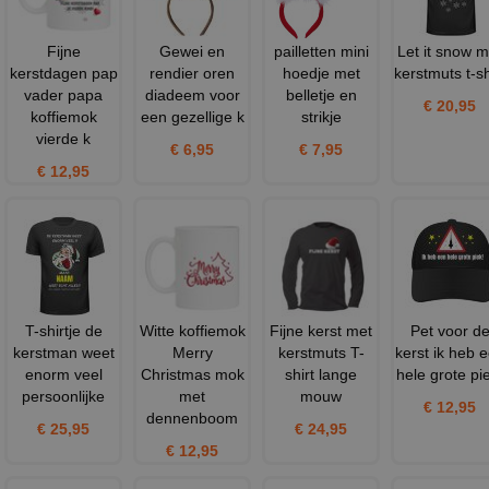
Fijne
Gewei en
pailletten mini
Let it snow m
kerstdagen pap
rendier oren
hoedje met
kerstmuts t-sh
vader papa
diadeem voor
belletje en
€ 20,95
koffiemok
een gezellige k
strikje
vierde k
€ 6,95
€ 7,95
€ 12,95
T-shirtje de
Witte koffiemok
Fijne kerst met
Pet voor d
kerstman weet
Merry
kerstmuts T-
kerst ik heb 
enorm veel
Christmas mok
shirt lange
hele grote pi
persoonlijke
met
mouw
€ 12,95
dennenboom
€ 25,95
€ 24,95
€ 12,95