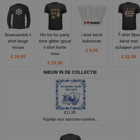
Sneeuwvlok t-
Ho ho ho party
i love kerst
T-shirt fijne
shirt lange
time glitter goud
koksmuts
kerst met
mouw
t-shirt korte
schapen pri
€ 8,95
mou
€ 24,95
€ 22,95
€ 25,95
NIEUW IN DE COLLECTIE
€11,95
Tegeltje voor opruimen kantine...