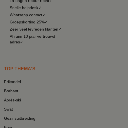
14 dagen retour recht✓
Snelle helpdesk✓
Whatsapp contact✓
Groepskorting 25%✓
Zeer veel tevreden klanten✓
Al ruim 10 jaar vertrouwd
adres✓
TOP THEMA'S
Frikandel
Brabant
Après-ski
Swat
Gezinsuitbreiding
Boer