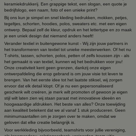
keramiekdrukkerij. Een grappige tekst, een slogan, een quote je
bedrijfslogo, een naam, foto of een unieke print?
Bij ons kun je simpel en snel kleding bedrukken, mokken, petjes,
tegeltjes, schorten, hoodies, polos, sweaters etc. met een eigen
ontwerp. Bepaal zelf de kleur, opdruk en het lettertype en zo maak
je een uniek design dat niemand anders heeft!
Verander textiel in buitengewone kunst - Wij zijn jouw partners in
het transformeren van textiel tot unieke meesterwerken. Of het nu
T-shirts, tassen, schorten, polos, petten of zelfs koussen zijn - als
het gemaakt is van textiel, kunnen wij het bedrukken voor jou!
Onze creativiteit kent geen grenzen, dankzij onze eigen
ontwerpafdeling die erop gebrand is om jouw visie tot leven te
brengen. Van het eerste idee tot het laatste stiksel, wij zorgen
ervoor dat elk detail klopt. Of je nu een gepersonaliseerd
geschenk wilt creëren, je merk wilt promoten of gewoon je eigen
stijl wilt laten zien wij staan paraat met innovatieve ideeën en
hoogwaardige afdrukken. Het beste van alles? Onze toewijding
aan kwaliteit betekent dat we al vanaf 1 stuk produceren. Geen
minimumaantallen om je zorgen over te maken, omdat we
geloven dat elke creatie belangrijk is.
Voor werkkleding bijvoorbeeld, teamshirts voor jullie vereniging,
als kraamcadeau, relatiegeschenk, verjaardag, team uitje,