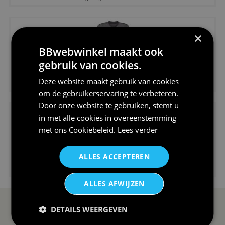
×
BBwebwinkel maakt ook
gebruik van cookies.
€24,95
Deze website maakt gebruik van cookies
V-hals shirt rood wit blauw st...
om de gebruikerservaring te verbeteren.
Door onze website te gebruiken, stemt u
in met alle cookies in overeenstemming
met ons
Cookiebeleid
.
Lees verder
ALLES ACCEPTEREN
€24,95
I love korfbal t-shirt sport s...
ALLES AFWIJZEN
DETAILS WEERGEVEN
SERVICE EN INFO
OVERZICHT