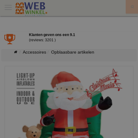
X
Klanten geven ons een
9.1
(reviews: 3201 )
Accessoires
Opblaasbare artikelen