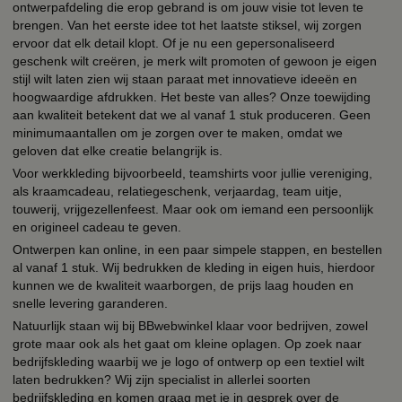
ontwerpafdeling die erop gebrand is om jouw visie tot leven te
brengen. Van het eerste idee tot het laatste stiksel, wij zorgen
ervoor dat elk detail klopt. Of je nu een gepersonaliseerd
geschenk wilt creëren, je merk wilt promoten of gewoon je eigen
stijl wilt laten zien wij staan paraat met innovatieve ideeën en
hoogwaardige afdrukken. Het beste van alles? Onze toewijding
aan kwaliteit betekent dat we al vanaf 1 stuk produceren. Geen
minimumaantallen om je zorgen over te maken, omdat we
geloven dat elke creatie belangrijk is.
Voor werkkleding bijvoorbeeld, teamshirts voor jullie vereniging,
als kraamcadeau, relatiegeschenk, verjaardag, team uitje,
touwerij, vrijgezellenfeest. Maar ook om iemand een persoonlijk
en origineel cadeau te geven.
Ontwerpen kan online, in een paar simpele stappen, en bestellen
al vanaf 1 stuk. Wij bedrukken de kleding in eigen huis, hierdoor
kunnen we de kwaliteit waarborgen, de prijs laag houden en
snelle levering garanderen.
Natuurlijk staan wij bij BBwebwinkel klaar voor bedrijven, zowel
grote maar ook als het gaat om kleine oplagen. Op zoek naar
bedrijfskleding waarbij we je logo of ontwerp op een textiel wilt
laten bedrukken? Wij zijn specialist in allerlei soorten
bedrijfskleding en komen graag met je in gesprek over de