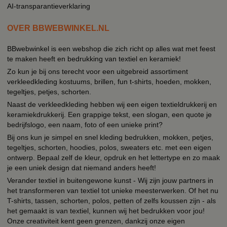
AI-transparantieverklaring
OVER BBWEBWINKEL.NL
BBwebwinkel is een webshop die zich richt op alles wat met feest
te maken heeft en bedrukking van textiel en keramiek!
Zo kun je bij ons terecht voor een uitgebreid assortiment
verkleedkleding kostuums, brillen, fun t-shirts, hoeden, mokken,
tegeltjes, petjes, schorten.
Naast de verkleedkleding hebben wij een eigen textieldrukkerij en
keramiekdrukkerij. Een grappige tekst, een slogan, een quote je
bedrijfslogo, een naam, foto of een unieke print?
Bij ons kun je simpel en snel kleding bedrukken, mokken, petjes,
tegeltjes, schorten, hoodies, polos, sweaters etc. met een eigen
ontwerp. Bepaal zelf de kleur, opdruk en het lettertype en zo maak
je een uniek design dat niemand anders heeft!
Verander textiel in buitengewone kunst - Wij zijn jouw partners in
het transformeren van textiel tot unieke meesterwerken. Of het nu
T-shirts, tassen, schorten, polos, petten of zelfs koussen zijn - als
het gemaakt is van textiel, kunnen wij het bedrukken voor jou!
Onze creativiteit kent geen grenzen, dankzij onze eigen