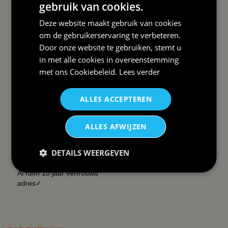
gebruik van cookies.
Deze website maakt gebruik van cookies
om de gebruikerservaring te verbeteren.
DAAROM
Door onze website te gebruiken, stemt u
BBWEBWINKEL:
in met alle cookies in overeenstemming
met ons
Cookiebeleid
.
Lees verder
Snelle levering✓
Lage verzendkosten✓
vanaf € 99 gratis✓
ALLES ACCEPTEREN
14 dagen retour recht✓
Snelle helpdesk✓
ALLES AFWIJZEN
Whatsapp contact✓
Groepskorting 25%✓
DETAILS WEERGEVEN
Zeer veel tevreden klanten✓
Al ruim 10 jaar vertrouwd
adres✓