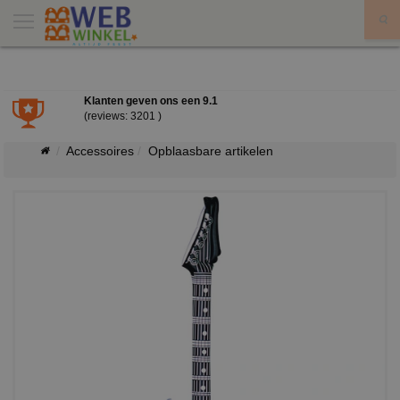
X
Klanten geven ons een
9.1
(reviews: 3201 )
Accessoires
Opblaasbare artikelen