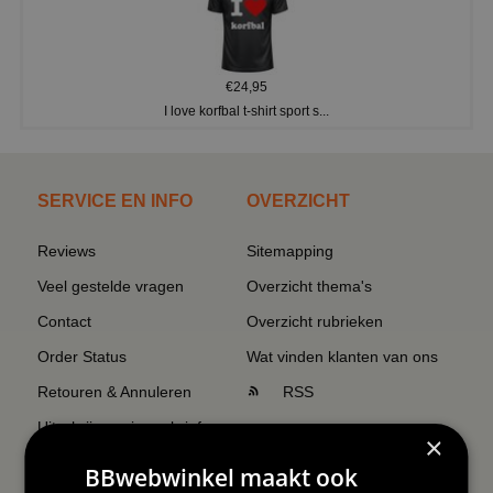
€24,95
I love korfbal t-shirt sport s...
SERVICE EN INFO
OVERZICHT
Reviews
Sitemapping
Veel gestelde vragen
Overzicht thema's
Contact
Overzicht rubrieken
Order Status
Wat vinden klanten van ons
Retouren & Annuleren
RSS
Uitschrijven nieuwsbrief
×
Wij verzenden Postnl
BBwebwinkel maakt ook