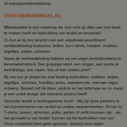
AI-transparantieverklaring
OVER BBWEBWINKEL.NL
BBwebwinkel is een webshop die zich richt op alles wat met feest
te maken heeft en bedrukking van textiel en keramiek!
Zo kun je bij ons terecht voor een uitgebreid assortiment
verkleedkleding kostuums, brillen, fun t-shirts, hoeden, mokken,
tegeltjes, petjes, schorten.
Naast de verkleedkleding hebben wij een eigen textieldrukkerij en
keramiekdrukkerij. Een grappige tekst, een slogan, een quote je
bedrijfslogo, een naam, foto of een unieke print?
Bij ons kun je simpel en snel kleding bedrukken, mokken, petjes,
tegeltjes, schorten, hoodies, polos, sweaters etc. met een eigen
ontwerp. Bepaal zelf de kleur, opdruk en het lettertype en zo maak
je een uniek design dat niemand anders heeft!
Verander textiel in buitengewone kunst - Wij zijn jouw partners in
het transformeren van textiel tot unieke meesterwerken. Of het nu
T-shirts, tassen, schorten, polos, petten of zelfs koussen zijn - als
het gemaakt is van textiel, kunnen wij het bedrukken voor jou!
Onze creativiteit kent geen grenzen, dankzij onze eigen