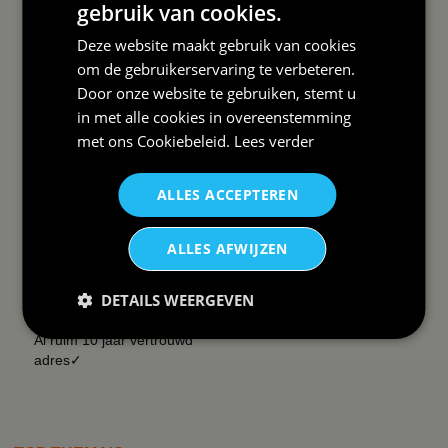
gebruik van cookies.
Deze website maakt gebruik van cookies
om de gebruikerservaring te verbeteren.
DAAROM
Door onze website te gebruiken, stemt u
BBWEBWINKEL:
in met alle cookies in overeenstemming
met ons
Cookiebeleid
.
Lees verder
Snelle levering✓
Lage verzendkosten✓
vanaf € 99 gratis✓
ALLES ACCEPTEREN
14 dagen retour recht✓
Snelle helpdesk✓
ALLES AFWIJZEN
Whatsapp contact✓
Groepskorting 25%✓
DETAILS WEERGEVEN
Zeer veel tevreden klanten✓
Al ruim 10 jaar vertrouwd
adres✓