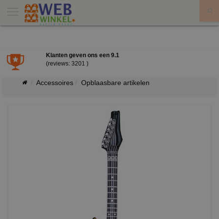
X
Klanten geven ons een
9.1
(reviews: 3201 )
Accessoires
Opblaasbare artikelen