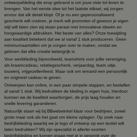
ontwerpafdeling die erop gebrand is om jouw visie tot leven te
brengen. Van het eerste idee tot het laatste stiksel, wij zorgen
ervoor dat elk detail klopt. Of je nu een gepersonaliseerd
geschenk wilt creëren, je merk wilt promoten of gewoon je eigen
stijl wilt laten zien wij staan paraat met innovatieve ideeën en
hoogwaardige afdrukken. Het beste van alles? Onze toewijding
aan kwaliteit betekent dat we al vanaf 1 stuk produceren. Geen
minimumaantallen om je zorgen over te maken, omdat we
geloven dat elke creatie belangrijk is.
Voor werkkleding bijvoorbeeld, teamshirts voor jullie vereniging,
als kraamcadeau, relatiegeschenk, verjaardag, team uitje,
touwerij, vrijgezellenfeest. Maar ook om iemand een persoonlijk
en origineel cadeau te geven.
Ontwerpen kan online, in een paar simpele stappen, en bestellen
al vanaf 1 stuk. Wij bedrukken de kleding in eigen huis, hierdoor
kunnen we de kwaliteit waarborgen, de prijs laag houden en
snelle levering garanderen.
Natuurlijk staan wij bij BBwebwinkel klaar voor bedrijven, zowel
grote maar ook als het gaat om kleine oplagen. Op zoek naar
bedrijfskleding waarbij we je logo of ontwerp op een textiel wilt
laten bedrukken? Wij zijn specialist in allerlei soorten
bedrijfskleding en komen graag met je in gesprek over de