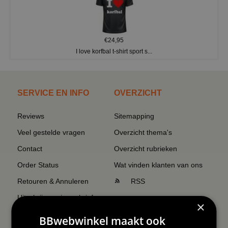
€24,95
I love korfbal t-shirt sport s...
SERVICE EN INFO
OVERZICHT
Reviews
Sitemapping
Veel gestelde vragen
Overzicht thema's
Contact
Overzicht rubrieken
Order Status
Wat vinden klanten van ons
Retouren & Annuleren
RSS
Uitschrijven nieuwsbrief
×
Wij verzenden Postnl
BBwebwinkel maakt ook