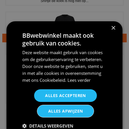
Shirtje de koek is nog niet op...
×
BBwebwinkel maakt ook
gebruik van cookies.
€24,95
Dames v hals t-shirt prinses v...
Deze website maakt gebruik van cookies
om de gebruikerservaring te verbeteren.
Door onze website te gebruiken, stemt u
in met alle cookies in overeenstemming
met ons
Cookiebeleid
.
Lees verder
€24,95
ALLES ACCEPTEREN
Koningsdag shirt heren v-hals ...
ALLES AFWIJZEN
DETAILS WEERGEVEN