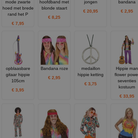
mode zwarte
hoofdband met
jongen
bandana
hoed met brede
blonde staart
€ 20,95
€ 2,95
rand het P
€ 8,25
€ 7,95
opblaasbare
Bandana roze
medaillon
Hippie man
gitaar hippie
hippie ketting
flower powe
€ 2,95
105cm
seventies
€ 3,75
kostuum
€ 3,95
€ 33,95