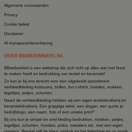
Algemene voorwaarden
Privacy
Cookie beleid
Disclaimer
AI-transparantieverklaring
OVER BBWEBWINKEL.NL
BBwebwinkel is een webshop die zich richt op alles wat met feest
te maken heeft en bedrukking van textiel en keramiek!
Zo kun je bij ons terecht voor een uitgebreid assortiment
verkleedkleding kostuums, brillen, fun t-shirts, hoeden, mokken,
tegeltjes, petjes, schorten.
Naast de verkleedkleding hebben wij een eigen textieldrukkerij en
keramiekdrukkerij. Een grappige tekst, een slogan, een quote je
bedrijfslogo, een naam, foto of een unieke print?
Bij ons kun je simpel en snel kleding bedrukken, mokken, petjes,
tegeltjes, schorten, hoodies, polos, sweaters etc. met een eigen
ontwerp. Bepaal zelf de kleur, opdruk en het lettertype en zo maak