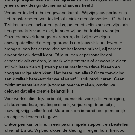
je een uniek design dat niemand anders heeft!
Verander textiel in buitengewone kunst - Wij zijn jouw partners in
het transformeren van textiel tot unieke meesterwerken. Of het nu
T-shirts, tassen, schorten, polos, petten of zelfs koussen zijn - als
het gemaakt is van textiel, kunnen wij het bedrukken voor jou!
Onze creativiteit kent geen grenzen, dankzij onze eigen
ontwerpafdeling die erop gebrand is om jouw visie tot leven te
brengen. Van het eerste idee tot het laatste stiksel, wij zorgen
ervoor dat elk detail klopt. Of je nu een gepersonaliseerd
geschenk wilt creëren, je merk wilt promoten of gewoon je eigen
stijl wilt laten zien wij staan paraat met innovatieve ideeën en
hoogwaardige afdrukken. Het beste van alles? Onze toewijding
aan kwaliteit betekent dat we al vanaf 1 stuk produceren. Geen
minimumaantallen om je zorgen over te maken, omdat we
geloven dat elke creatie belangrijk is.
Voor werkkleding bijvoorbeeld, teamshirts voor jullie vereniging,
als kraamcadeau, relatiegeschenk, verjaardag, team uitje,
touwerij, vrijgezellenfeest. Maar ook om iemand een persoonlijk
en origineel cadeau te geven.
Ontwerpen kan online, in een paar simpele stappen, en bestellen
al vanaf 1 stuk. Wij bedrukken de kleding in eigen huis, hierdoor