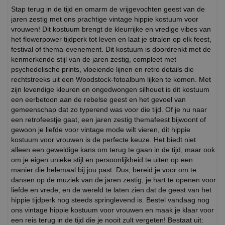
Stap terug in de tijd en omarm de vrijgevochten geest van de
jaren zestig met ons prachtige vintage hippie kostuum voor
vrouwen! Dit kostuum brengt de kleurrijke en vredige vibes van
het flowerpower tijdperk tot leven en laat je stralen op elk feest,
festival of thema-evenement. Dit kostuum is doordrenkt met de
kenmerkende stijl van de jaren zestig, compleet met
psychedelische prints, vloeiende lijnen en retro details die
rechtstreeks uit een Woodstock-fotoalbum lijken te komen. Met
zijn levendige kleuren en ongedwongen silhouet is dit kostuum
een eerbetoon aan de rebelse geest en het gevoel van
gemeenschap dat zo typerend was voor die tijd. Of je nu naar
een retrofeestje gaat, een jaren zestig themafeest bijwoont of
gewoon je liefde voor vintage mode wilt vieren, dit hippie
kostuum voor vrouwen is de perfecte keuze. Het biedt niet
alleen een geweldige kans om terug te gaan in de tijd, maar ook
om je eigen unieke stijl en persoonlijkheid te uiten op een
manier die helemaal bij jou past. Dus, bereid je voor om te
dansen op de muziek van de jaren zestig, je hart te openen voor
liefde en vrede, en de wereld te laten zien dat de geest van het
hippie tijdperk nog steeds springlevend is. Bestel vandaag nog
ons vintage hippie kostuum voor vrouwen en maak je klaar voor
een reis terug in de tijd die je nooit zult vergeten! Bestaat uit: