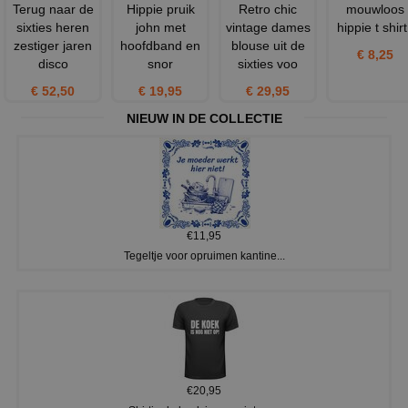
Terug naar de
Hippie pruik
Retro chic
mouwloos
sixties heren
john met
vintage dames
hippie t shirt
zestiger jaren
hoofdband en
blouse uit de
€ 8,25
disco
snor
sixties voo
€ 52,50
€ 19,95
€ 29,95
NIEUW IN DE COLLECTIE
€11,95
Tegeltje voor opruimen kantine...
€20,95