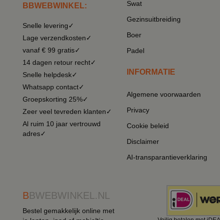
Swat
BBWEBWINKEL:
Gezinsuitbreiding
Snelle levering✓
Boer
Lage verzendkosten✓
vanaf € 99 gratis✓
Padel
14 dagen retour recht✓
INFORMATIE
Snelle helpdesk✓
Whatsapp contact✓
Algemene voorwaarden
Groepskorting 25%✓
Privacy
Zeer veel tevreden klanten✓
Al ruim 10 jaar vertrouwd
Cookie beleid
adres✓
Disclaimer
AI-transparantieverklaring
B
BWEBWINKEL.NL
Bestel gemakkelijk online met