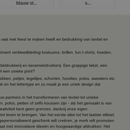
blauw st...
s...
s wat met feest te maken heeft en bedrukking van textiel en
timent verkleedkleding kostuums, brillen, fun t-shirts, hoeden,
ieldrukkerij en keramiekdrukkerij. Een grappige tekst, een
of een unieke print?
kken, petjes, tegeltjes, schorten, hoodies, polos, sweaters etc.
uk en het lettertype en zo maak je een uniek design dat
ouw partners in het transformeren van textiel tot unieke
, polos, petten of zelfs koussen zijn - als het gemaakt is van
eativiteit kent geen grenzen, dankzij onze eigen
ot leven te brengen. Van het eerste idee tot het laatste stiksel,
n gepersonaliseerd geschenk wilt creëren, je merk wilt promoten
 paraat met innovatieve ideeën en hoogwaardige afdrukken. Het