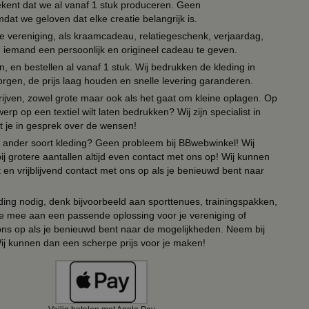
tekent dat we al vanaf 1 stuk produceren. Geen
t we geloven dat elke creatie belangrijk is.
lie vereniging, als kraamcadeau, relatiegeschenk, verjaardag,
om iemand een persoonlijk en origineel cadeau te geven.
 en bestellen al vanaf 1 stuk. Wij bedrukken de kleding in
orgen, de prijs laag houden en snelle levering garanderen.
drijven, zowel grote maar ook als het gaat om kleine oplagen. Op
erp op een textiel wilt laten bedrukken? Wij zijn specialist in
t je in gesprek over de wensen!
 of ander soort kleding? Geen probleem bij BBwebwinkel! Wij
ij grotere aantallen altijd even contact met ons op! Wij kunnen
en vrijblijvend contact met ons op als je benieuwd bent naar
ing nodig, denk bijvoorbeeld aan sporttenues, trainingspakken,
e mee aan een passende oplossing voor je vereniging of
 ons op als je benieuwd bent naar de mogelijkheden. Neem bij
Wij kunnen dan een scherpe prijs voor je maken!