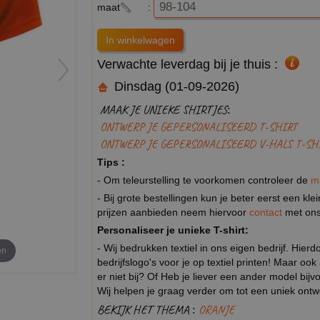
maat
:
Verwachte leverdag bij je thuis :
Dinsdag (01-09-2026)
MAAK JE UNIEKE SHIRTJES:
ONTWERP JE GEPERSONALISEERD T-SHIRT
ONTWERP JE GEPERSONALISEERD V-HALS T-SH
Tips :
- Om teleurstelling te voorkomen controleer de
m
- Bij grote bestellingen kun je beter eerst een kl
prijzen aanbieden neem hiervoor
contact
met ons
Personaliseer je unieke T-shirt:
- Wij bedrukken textiel in ons eigen bedrijf. Hier
en
bedrijfslogo's voor je op textiel printen! Maar ook
er niet bij? Of Heb je liever een ander model b
Wij helpen je graag verder om tot een uniek ont
BEKIJK HET THEMA :
ORANJE