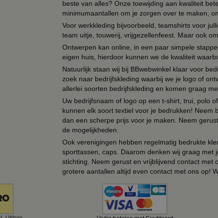
beste van alles? Onze toewijding aan kwaliteit be
minimumaantallen om je zorgen over te maken, omda
Voor werkkleding bijvoorbeeld, teamshirts voor jul
team uitje, touwerij, vrijgezellenfeest. Maar ook 
Ontwerpen kan online, in een paar simpele stappen,
eigen huis, hierdoor kunnen we de kwaliteit waarb
Natuurlijk staan wij bij BBwebwinkel klaar voor be
zoek naar bedrijfskleding waarbij we je logo of ontw
allerlei soorten bedrijfskleding en komen graag me
Uw bedrijfsnaam of logo op een t-shirt, trui, polo
kunnen elk soort textiel voor je bedrukken! Neem b
dan een scherpe prijs voor je maken. Neem gerust 
de mogelijkheden.
Ook verenigingen hebben regelmatig bedrukte kled
sporttassen, caps. Daarom denken wij graag met j
stichting. Neem gerust en vrijblijvend contact met
grotere aantallen altijd even contact met ons op! 