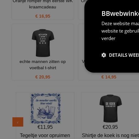
Oranje romper mijn eerste WK
Oranje hooded sweater voor
kraamcadeau
mannen unisex
BBwebwinkel
€ 16,95
€ 23,95
Deze website maa
website te gebru
verder
DETAILS WE
echte mannen zitten op
Voetbal trainer mok gouden
voetbal t-shirt
koffiemok
€ 20,95
€ 14,95
€11,95
€20,95
Tegeltje voor opruimen
Shirtje de koek is nog niet