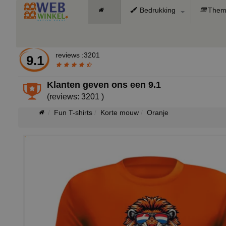
Bedrukking
Them
reviews :3201
9.1
Klanten geven ons een
9.1
(reviews: 3201 )
Fun T-shirts
Korte mouw
Oranje