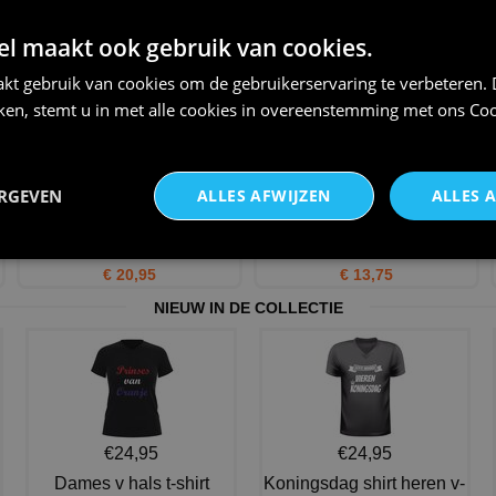
Shirtje leeuw oranje voor het
Oranje Ek shirtje Biertje?
EK 2024 Nederlands e
€ 23,95
 maakt ook gebruik van cookies.
€ 24,95
kt gebruik van cookies om de gebruikerservaring te verbeteren.
iken, stemt u in met alle cookies in overeenstemming met ons
Coo
ERGEVEN
ALLES AFWIJZEN
ALLES 
mijn oranje t-shirt zit in de
Pet reflecterend fluorescerend
wasmachine korte mou
oranje koningsdag
€ 20,95
€ 13,75
NIEUW IN DE COLLECTIE
€24,95
€24,95
Dames v hals t-shirt
Koningsdag shirt heren v-