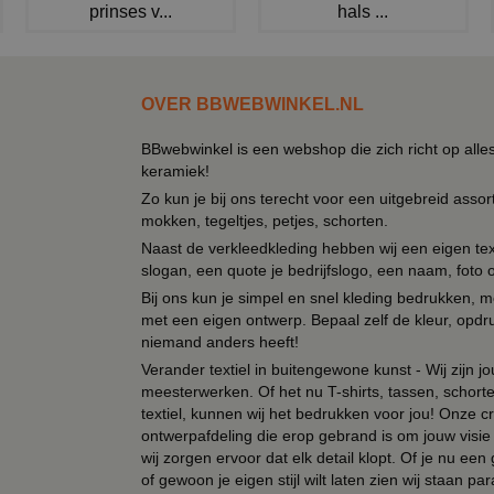
prinses v...
hals ...
OVER BBWEBWINKEL.NL
BBwebwinkel is een webshop die zich richt op alle
keramiek!
Zo kun je bij ons terecht voor een uitgebreid assor
mokken, tegeltjes, petjes, schorten.
Naast de verkleedkleding hebben wij een eigen text
slogan, een quote je bedrijfslogo, een naam, foto 
Bij ons kun je simpel en snel kleding bedrukken, mo
met een eigen ontwerp. Bepaal zelf de kleur, opdr
niemand anders heeft!
Verander textiel in buitengewone kunst - Wij zijn j
meesterwerken. Of het nu T-shirts, tassen, schorten
textiel, kunnen wij het bedrukken voor jou! Onze cr
ontwerpafdeling die erop gebrand is om jouw visie t
wij zorgen ervoor dat elk detail klopt. Of je nu ee
of gewoon je eigen stijl wilt laten zien wij staan