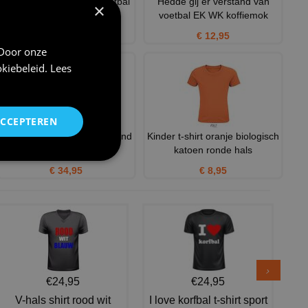
Oranje petje voor WK voetbal
Hedde gij er verstand van
×
Wir Sind Die Holländ
voetbal EK WK koffiemok
€ 12,95
€ 12,95
 Door onze
kiebeleid
.
Lees
ACCEPTEREN
Oranje Hoodie Unisex Holland
Kinder t-shirt oranje biologisch
klomp
katoen ronde hals
€ 34,95
€ 8,95
€24,95
€24,95
V-hals shirt rood wit
I love korfbal t-shirt sport