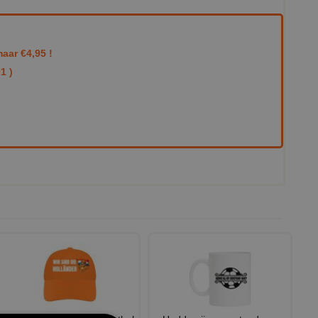
aar €4,95 !
1 )