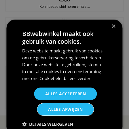
€24,95
Koningsdag shirt heren v-hals ...
×
BBwebwinkel maakt ook
gebruik van cookies.
€24,95
Deze website maakt gebruik van cookies
V-hals shirt rood wit blauw st...
om de gebruikerservaring te verbeteren.
Door onze website te gebruiken, stemt u
in met alle cookies in overeenstemming
met ons
Cookiebeleid
.
Lees verder
ALLES ACCEPTEREN
€24,95
I love korfbal t-shirt sport s...
ALLES AFWIJZEN
DETAILS WEERGEVEN
SERVICE EN INFO
OVERZICHT