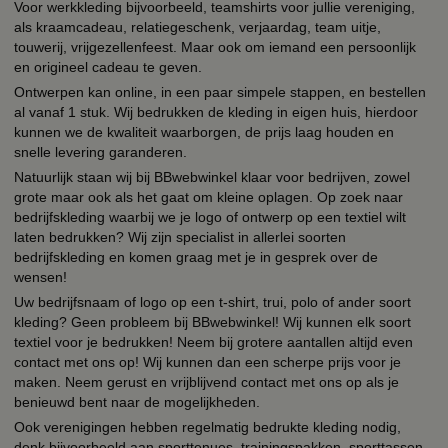
Voor werkkleding bijvoorbeeld, teamshirts voor jullie vereniging,
als kraamcadeau, relatiegeschenk, verjaardag, team uitje,
touwerij, vrijgezellenfeest. Maar ook om iemand een persoonlijk
en origineel cadeau te geven.
Ontwerpen kan online, in een paar simpele stappen, en bestellen
al vanaf 1 stuk. Wij bedrukken de kleding in eigen huis, hierdoor
kunnen we de kwaliteit waarborgen, de prijs laag houden en
snelle levering garanderen.
Natuurlijk staan wij bij BBwebwinkel klaar voor bedrijven, zowel
grote maar ook als het gaat om kleine oplagen. Op zoek naar
bedrijfskleding waarbij we je logo of ontwerp op een textiel wilt
laten bedrukken? Wij zijn specialist in allerlei soorten
bedrijfskleding en komen graag met je in gesprek over de
wensen!
Uw bedrijfsnaam of logo op een t-shirt, trui, polo of ander soort
kleding? Geen probleem bij BBwebwinkel! Wij kunnen elk soort
textiel voor je bedrukken! Neem bij grotere aantallen altijd even
contact met ons op! Wij kunnen dan een scherpe prijs voor je
maken. Neem gerust en vrijblijvend contact met ons op als je
benieuwd bent naar de mogelijkheden.
Ook verenigingen hebben regelmatig bedrukte kleding nodig,
denk bijvoorbeeld aan sporttenues, trainingspakken, sporttassen,