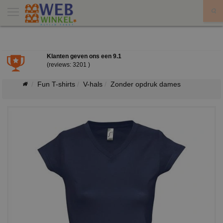
X
Klanten geven ons een
9.1
(reviews: 3201 )
Fun T-shirts
V-hals
Zonder opdruk dames