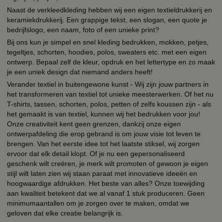
Naast de verkleedkleding hebben wij een eigen textieldrukkerij en
keramiekdrukkerij. Een grappige tekst, een slogan, een quote je
bedrijfslogo, een naam, foto of een unieke print?
Bij ons kun je simpel en snel kleding bedrukken, mokken, petjes,
tegeltjes, schorten, hoodies, polos, sweaters etc. met een eigen
ontwerp. Bepaal zelf de kleur, opdruk en het lettertype en zo maak
je een uniek design dat niemand anders heeft!
Verander textiel in buitengewone kunst - Wij zijn jouw partners in
het transformeren van textiel tot unieke meesterwerken. Of het nu
T-shirts, tassen, schorten, polos, petten of zelfs koussen zijn - als
het gemaakt is van textiel, kunnen wij het bedrukken voor jou!
Onze creativiteit kent geen grenzen, dankzij onze eigen
ontwerpafdeling die erop gebrand is om jouw visie tot leven te
brengen. Van het eerste idee tot het laatste stiksel, wij zorgen
ervoor dat elk detail klopt. Of je nu een gepersonaliseerd
geschenk wilt creëren, je merk wilt promoten of gewoon je eigen
stijl wilt laten zien wij staan paraat met innovatieve ideeën en
hoogwaardige afdrukken. Het beste van alles? Onze toewijding
aan kwaliteit betekent dat we al vanaf 1 stuk produceren. Geen
minimumaantallen om je zorgen over te maken, omdat we
geloven dat elke creatie belangrijk is.