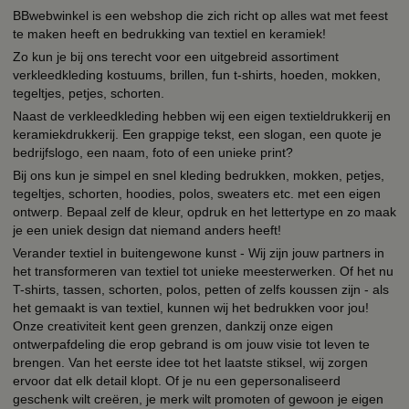
BBwebwinkel is een webshop die zich richt op alles wat met feest
te maken heeft en bedrukking van textiel en keramiek!
Zo kun je bij ons terecht voor een uitgebreid assortiment
verkleedkleding kostuums, brillen, fun t-shirts, hoeden, mokken,
tegeltjes, petjes, schorten.
Naast de verkleedkleding hebben wij een eigen textieldrukkerij en
keramiekdrukkerij. Een grappige tekst, een slogan, een quote je
bedrijfslogo, een naam, foto of een unieke print?
Bij ons kun je simpel en snel kleding bedrukken, mokken, petjes,
tegeltjes, schorten, hoodies, polos, sweaters etc. met een eigen
ontwerp. Bepaal zelf de kleur, opdruk en het lettertype en zo maak
je een uniek design dat niemand anders heeft!
Verander textiel in buitengewone kunst - Wij zijn jouw partners in
het transformeren van textiel tot unieke meesterwerken. Of het nu
T-shirts, tassen, schorten, polos, petten of zelfs koussen zijn - als
het gemaakt is van textiel, kunnen wij het bedrukken voor jou!
Onze creativiteit kent geen grenzen, dankzij onze eigen
ontwerpafdeling die erop gebrand is om jouw visie tot leven te
brengen. Van het eerste idee tot het laatste stiksel, wij zorgen
ervoor dat elk detail klopt. Of je nu een gepersonaliseerd
geschenk wilt creëren, je merk wilt promoten of gewoon je eigen