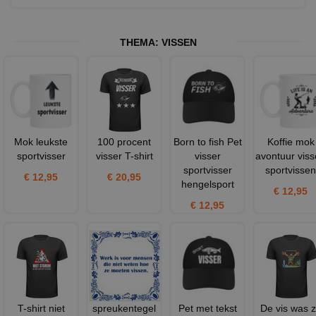
THEMA:
VISSEN
Mok leukste
100 procent
Born to fish Pet
Koffie mok
sportvisser
visser T-shirt
visser
avontuur vis
sportvisser
sportvissen
€ 12,95
€ 20,95
hengelsport
€ 12,95
€ 12,95
T-shirt niet
spreukentegel
Pet met tekst
De vis was 