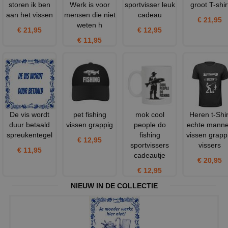
storen ik ben
Werk is voor
sportvisser leuk
groot T-shir
aan het vissen
mensen die niet
cadeau
€ 21,95
weten h
€ 21,95
€ 12,95
€ 11,95
De vis wordt
pet fishing
mok cool
Heren t-Shir
duur betaald
vissen grappig
people do
echte mann
spreukentegel
fishing
vissen grapp
€ 12,95
sportvissers
vissers
€ 11,95
cadeautje
€ 20,95
€ 12,95
NIEUW IN DE COLLECTIE