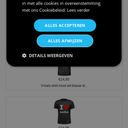
in met alle cookies in overeenstemming
met ons
Cookiebeleid
.
Lees verder
ALLES ACCEPTEREN
€24,95
Koningsdag shirt heren v-hals ...
ALLES AFWIJZEN
DETAILS WEERGEVEN
€24,95
V-hals shirt rood wit blauw st...
€24,95