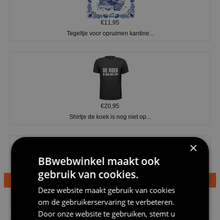
€11,95
Tegeltje voor opruimen kantine...
€20,95
Shirtje de koek is nog niet op...
×
BBwebwinkel maakt ook
gebruik van cookies.
Deze website maakt gebruik van cookies
€24,95
Dames v hals t-shirt prinses v...
om de gebruikerservaring te verbeteren.
Door onze website te gebruiken, stemt u