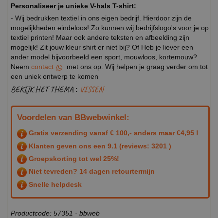
Personaliseer je unieke V-hals T-shirt:
- Wij bedrukken textiel in ons eigen bedrijf. Hierdoor zijn de
mogelijkheden eindeloos! Zo kunnen wij bedrijfslogo's voor je op
textiel printen! Maar ook andere teksten en afbeelding zijn
mogelijk! Zit jouw kleur shirt er niet bij? Of Heb je liever een
ander model bijvoorbeeld een sport, mouwloos, kortemouw?
Neem
contact
met ons op. Wij helpen je graag verder om tot
een uniek ontwerp te komen
BEKIJK HET THEMA :
VISSEN
Voordelen van BBwebwinkel:
Gratis verzending vanaf € 100,- anders maar €4,95 !
Klanten geven ons een
9.1
(reviews: 3201 )
Groepskorting tot wel 25%!
Niet tevreden? 14 dagen retourtermijn
Snelle helpdesk
Productcode: 57351 - bbweb