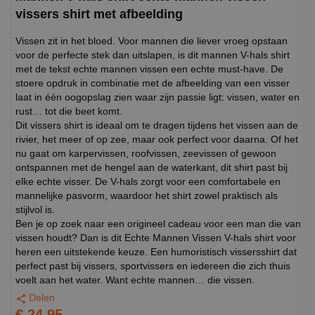
vissers shirt met afbeelding
Vissen zit in het bloed. Voor mannen die liever vroeg opstaan
voor de perfecte stek dan uitslapen, is dit mannen V-hals shirt
met de tekst echte mannen vissen een echte must-have. De
stoere opdruk in combinatie met de afbeelding van een visser
laat in één oogopslag zien waar zijn passie ligt: vissen, water en
rust… tot die beet komt.
Dit vissers shirt is ideaal om te dragen tijdens het vissen aan de
rivier, het meer of op zee, maar ook perfect voor daarna. Of het
nu gaat om karpervissen, roofvissen, zeevissen of gewoon
ontspannen met de hengel aan de waterkant, dit shirt past bij
elke echte visser. De V-hals zorgt voor een comfortabele en
mannelijke pasvorm, waardoor het shirt zowel praktisch als
stijlvol is.
Ben je op zoek naar een origineel cadeau voor een man die van
vissen houdt? Dan is dit Echte Mannen Vissen V-hals shirt voor
heren een uitstekende keuze. Een humoristisch vissersshirt dat
perfect past bij vissers, sportvissers en iedereen die zich thuis
voelt aan het water. Want echte mannen… die vissen.
Delen
€ 24,95