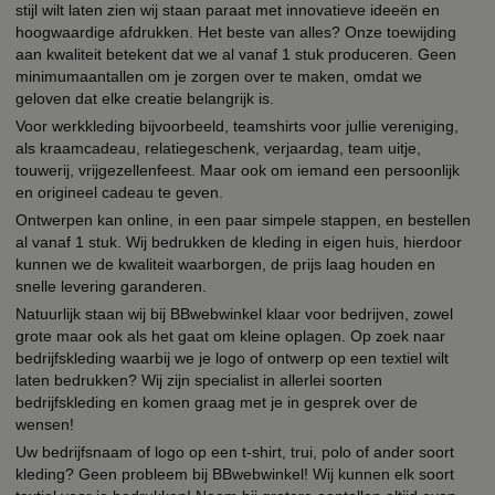
stijl wilt laten zien wij staan paraat met innovatieve ideeën en
hoogwaardige afdrukken. Het beste van alles? Onze toewijding
aan kwaliteit betekent dat we al vanaf 1 stuk produceren. Geen
minimumaantallen om je zorgen over te maken, omdat we
geloven dat elke creatie belangrijk is.
Voor werkkleding bijvoorbeeld, teamshirts voor jullie vereniging,
als kraamcadeau, relatiegeschenk, verjaardag, team uitje,
touwerij, vrijgezellenfeest. Maar ook om iemand een persoonlijk
en origineel cadeau te geven.
Ontwerpen kan online, in een paar simpele stappen, en bestellen
al vanaf 1 stuk. Wij bedrukken de kleding in eigen huis, hierdoor
kunnen we de kwaliteit waarborgen, de prijs laag houden en
snelle levering garanderen.
Natuurlijk staan wij bij BBwebwinkel klaar voor bedrijven, zowel
grote maar ook als het gaat om kleine oplagen. Op zoek naar
bedrijfskleding waarbij we je logo of ontwerp op een textiel wilt
laten bedrukken? Wij zijn specialist in allerlei soorten
bedrijfskleding en komen graag met je in gesprek over de
wensen!
Uw bedrijfsnaam of logo op een t-shirt, trui, polo of ander soort
kleding? Geen probleem bij BBwebwinkel! Wij kunnen elk soort