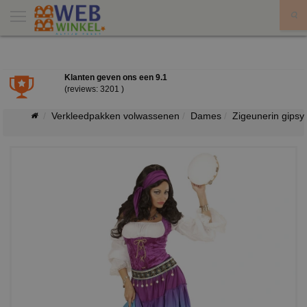
X
Klanten geven ons een
9.1
(reviews: 3201 )
Verkleedpakken volwassenen
Dames
Zigeunerin gipsy