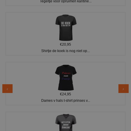
Tegeltje voor opruimen kantine...
€20,95
Shirtje de koek is nog niet op...
€24,95
Dames v hals t-shirt prinses v...