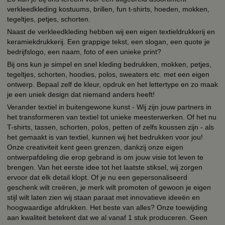
verkleedkleding kostuums, brillen, fun t-shirts, hoeden, mokken,
tegeltjes, petjes, schorten.
Naast de verkleedkleding hebben wij een eigen textieldrukkerij en
keramiekdrukkerij. Een grappige tekst, een slogan, een quote je
bedrijfslogo, een naam, foto of een unieke print?
Bij ons kun je simpel en snel kleding bedrukken, mokken, petjes,
tegeltjes, schorten, hoodies, polos, sweaters etc. met een eigen
ontwerp. Bepaal zelf de kleur, opdruk en het lettertype en zo maak
je een uniek design dat niemand anders heeft!
Verander textiel in buitengewone kunst - Wij zijn jouw partners in
het transformeren van textiel tot unieke meesterwerken. Of het nu
T-shirts, tassen, schorten, polos, petten of zelfs koussen zijn - als
het gemaakt is van textiel, kunnen wij het bedrukken voor jou!
Onze creativiteit kent geen grenzen, dankzij onze eigen
ontwerpafdeling die erop gebrand is om jouw visie tot leven te
brengen. Van het eerste idee tot het laatste stiksel, wij zorgen
ervoor dat elk detail klopt. Of je nu een gepersonaliseerd
geschenk wilt creëren, je merk wilt promoten of gewoon je eigen
stijl wilt laten zien wij staan paraat met innovatieve ideeën en
hoogwaardige afdrukken. Het beste van alles? Onze toewijding
aan kwaliteit betekent dat we al vanaf 1 stuk produceren. Geen