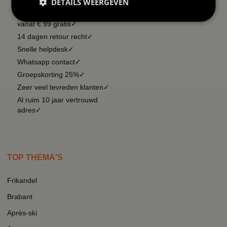
DETAILS WEERGEVEN
Lage verzendkosten✓
vanaf € 99 gratis✓
14 dagen retour recht✓
Snelle helpdesk✓
Whatsapp contact✓
Groepskorting 25%✓
Zeer veel tevreden klanten✓
Al ruim 10 jaar vertrouwd
adres✓
TOP THEMA'S
Frikandel
Brabant
Après-ski