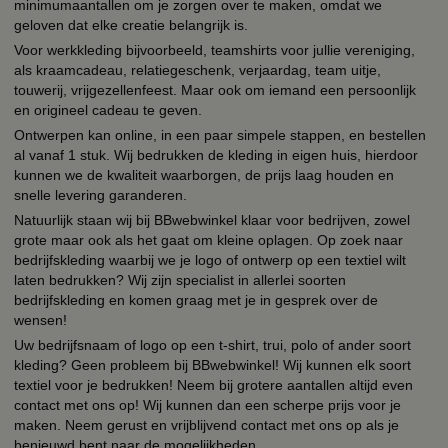
minimumaantallen om je zorgen over te maken, omdat we
geloven dat elke creatie belangrijk is.
Voor werkkleding bijvoorbeeld, teamshirts voor jullie vereniging,
als kraamcadeau, relatiegeschenk, verjaardag, team uitje,
touwerij, vrijgezellenfeest. Maar ook om iemand een persoonlijk
en origineel cadeau te geven.
Ontwerpen kan online, in een paar simpele stappen, en bestellen
al vanaf 1 stuk. Wij bedrukken de kleding in eigen huis, hierdoor
kunnen we de kwaliteit waarborgen, de prijs laag houden en
snelle levering garanderen.
Natuurlijk staan wij bij BBwebwinkel klaar voor bedrijven, zowel
grote maar ook als het gaat om kleine oplagen. Op zoek naar
bedrijfskleding waarbij we je logo of ontwerp op een textiel wilt
laten bedrukken? Wij zijn specialist in allerlei soorten
bedrijfskleding en komen graag met je in gesprek over de
wensen!
Uw bedrijfsnaam of logo op een t-shirt, trui, polo of ander soort
kleding? Geen probleem bij BBwebwinkel! Wij kunnen elk soort
textiel voor je bedrukken! Neem bij grotere aantallen altijd even
contact met ons op! Wij kunnen dan een scherpe prijs voor je
maken. Neem gerust en vrijblijvend contact met ons op als je
benieuwd bent naar de mogelijkheden.