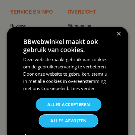
SERVICE EN INFO
OVERZICHT
Reviews
Sitemapping
×
Veel gestelde vragen
Overzicht thema's
BBwebwinkel maakt ook
Contact
Overzicht rubrieken
gebruik van cookies.
Order Status
Wat vinden klanten van ons
Deze website maakt gebruik van cookies
Retouren & Annuleren
RSS
om de gebruikerservaring te verbeteren.
Door onze website te gebruiken, stemt u
Uitschrijven nieuwsbrief
in met alle cookies in overeenstemming
Wij verzenden Postnl
met ons
Cookiebeleid
.
Lees verder
ALLES ACCEPTEREN
DAAROM
ALLES AFWIJZEN
BBWEBWINKEL:
Snelle levering✓