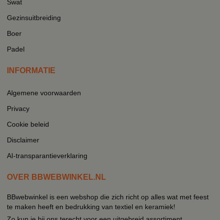
Swat
Gezinsuitbreiding
Boer
Padel
INFORMATIE
Algemene voorwaarden
Privacy
Cookie beleid
Disclaimer
AI-transparantieverklaring
OVER BBWEBWINKEL.NL
BBwebwinkel is een webshop die zich richt op alles wat met feest
te maken heeft en bedrukking van textiel en keramiek!
Zo kun je bij ons terecht voor een uitgebreid assortiment