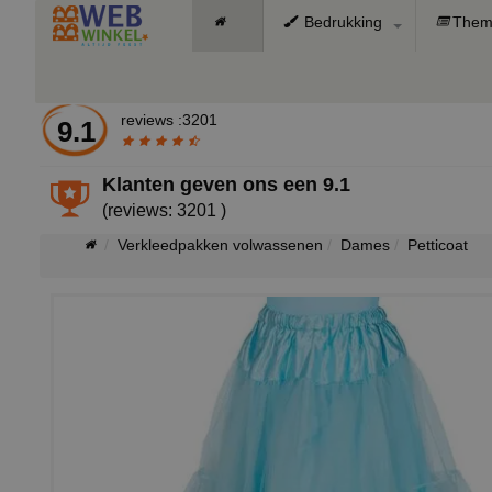
Bedrukking
Them
reviews :3201
9.1
Klanten geven ons een
9.1
(reviews: 3201 )
Verkleedpakken volwassenen
Dames
Petticoat