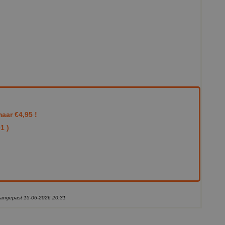
aar €4,95 !
1 )
 aangepast 15-06-2026 20:31