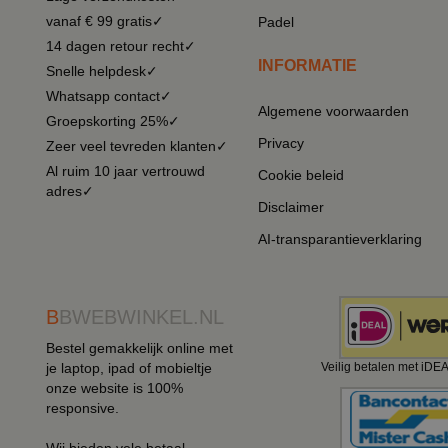
vanaf € 99 gratis✓
Padel
14 dagen retour recht✓
INFORMATIE
Snelle helpdesk✓
Whatsapp contact✓
Algemene voorwaarden
Groepskorting 25%✓
Privacy
Zeer veel tevreden klanten✓
Al ruim 10 jaar vertrouwd
Cookie beleid
adres✓
Disclaimer
AI-transparantieverklaring
B
BWEBWINKEL.NL
Bestel gemakkelijk online met
je laptop, ipad of mobieltje
Veilig betalen met iDE
onze website is 100%
responsive.
Wij bieden vele betaal