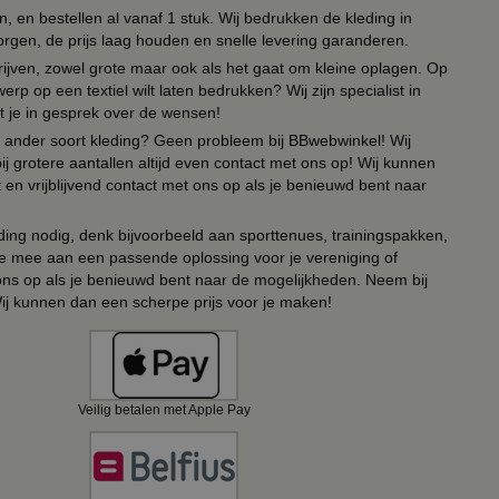
 en bestellen al vanaf 1 stuk. Wij bedrukken de kleding in
orgen, de prijs laag houden en snelle levering garanderen.
drijven, zowel grote maar ook als het gaat om kleine oplagen. Op
erp op een textiel wilt laten bedrukken? Wij zijn specialist in
t je in gesprek over de wensen!
 of ander soort kleding? Geen probleem bij BBwebwinkel! Wij
ij grotere aantallen altijd even contact met ons op! Wij kunnen
en vrijblijvend contact met ons op als je benieuwd bent naar
ing nodig, denk bijvoorbeeld aan sporttenues, trainingspakken,
e mee aan een passende oplossing voor je vereniging of
 ons op als je benieuwd bent naar de mogelijkheden. Neem bij
Wij kunnen dan een scherpe prijs voor je maken!
Veilig betalen met Apple Pay