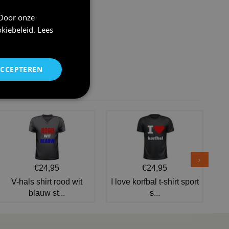
 Door onze
kiebeleid
.
Lees
ACCEPTEREN
€24,95
€24,95
V-hals shirt rood wit
I love korfbal t-shirt sport
blauw st...
s...