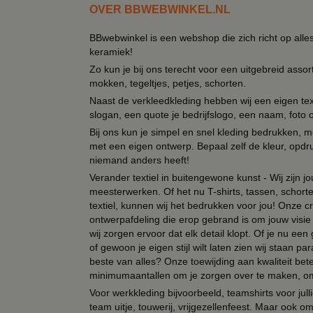
OVER BBWEBWINKEL.NL
BBwebwinkel is een webshop die zich richt op alle
keramiek!
Zo kun je bij ons terecht voor een uitgebreid assor
mokken, tegeltjes, petjes, schorten.
Naast de verkleedkleding hebben wij een eigen text
slogan, een quote je bedrijfslogo, een naam, foto 
Bij ons kun je simpel en snel kleding bedrukken, mo
met een eigen ontwerp. Bepaal zelf de kleur, opdr
niemand anders heeft!
Verander textiel in buitengewone kunst - Wij zijn j
meesterwerken. Of het nu T-shirts, tassen, schorten
textiel, kunnen wij het bedrukken voor jou! Onze cr
ontwerpafdeling die erop gebrand is om jouw visie t
wij zorgen ervoor dat elk detail klopt. Of je nu ee
of gewoon je eigen stijl wilt laten zien wij staan
beste van alles? Onze toewijding aan kwaliteit be
minimumaantallen om je zorgen over te maken, omda
Voor werkkleding bijvoorbeeld, teamshirts voor jul
team uitje, touwerij, vrijgezellenfeest. Maar ook 