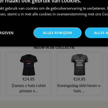
 maakt ook gebruik van cookies.
kt gebruik van cookies om de gebruikerservaring te verbeteren.
iken, stemt u in met alle cookies in overeenstemming met ons
Coo
ERGEVEN
ALLES AFWIJZEN
ALLES 
NIEUW IN DE COLLECTIE
€24,95
€24,95
Dames v hals t-shirt
Koningsdag shirt heren v-
prinses v...
hals ...