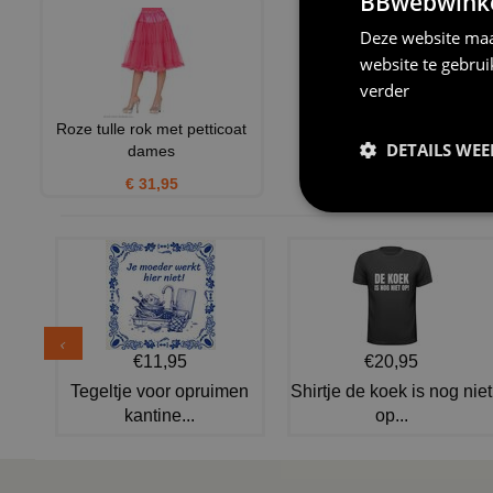
BBwebwinkel
Deze website maa
website te gebru
verder
Roze tulle rok met petticoat
DETAILS WE
dames
€ 31,95
€11,95
€20,95
Tegeltje voor opruimen
Shirtje de koek is nog niet
kantine...
op...