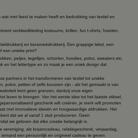
s wat met feest te maken heeft en bedrukking van textiel en
timent verkleedkleding kostuums, brillen, fun t-shirts, hoeden,
ieldrukkerij en keramiekdrukkerij. Een grappige tekst, een
of een unieke print?
kken, petjes, tegeltjes, schorten, hoodies, polos, sweaters etc.
uk en het lettertype en zo maak je een uniek design dat
ouw partners in het transformeren van textiel tot unieke
, polos, petten of zelfs koussen zijn - als het gemaakt is van
eativiteit kent geen grenzen, dankzij onze eigen
ot leven te brengen. Van het eerste idee tot het laatste stiksel,
n gepersonaliseerd geschenk wilt creëren, je merk wilt promoten
 paraat met innovatieve ideeën en hoogwaardige afdrukken. Het
tekent dat we al vanaf 1 stuk produceren. Geen
t we geloven dat elke creatie belangrijk is.
lie vereniging, als kraamcadeau, relatiegeschenk, verjaardag,
om iemand een persoonlijk en origineel cadeau te geven.