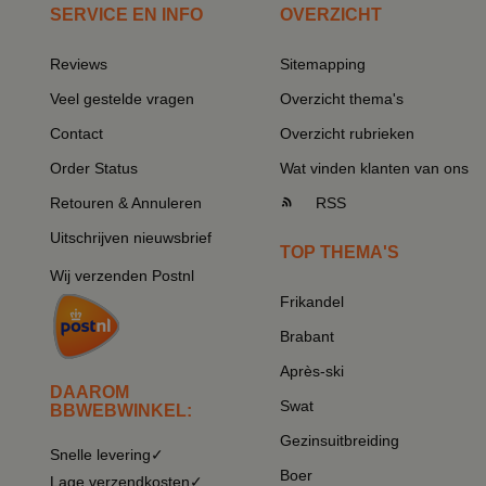
SERVICE EN INFO
OVERZICHT
Reviews
Sitemapping
Veel gestelde vragen
Overzicht thema's
Contact
Overzicht rubrieken
Order Status
Wat vinden klanten van ons
Retouren & Annuleren
RSS
Uitschrijven nieuwsbrief
TOP THEMA'S
Wij verzenden Postnl
Frikandel
Brabant
Après-ski
DAAROM
Swat
BBWEBWINKEL:
Gezinsuitbreiding
Snelle levering✓
Boer
Lage verzendkosten✓