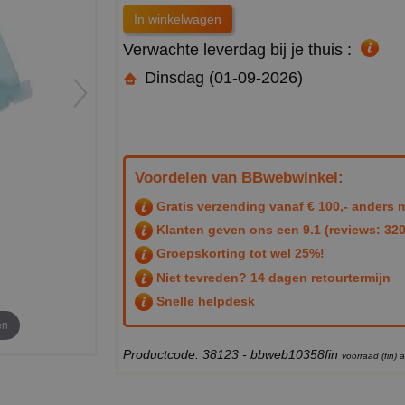
Verwachte leverdag bij je thuis :
Dinsdag (01-09-2026)
Voordelen van BBwebwinkel:
Gratis verzending vanaf € 100,- anders m
Klanten geven ons een
9.1
(reviews: 320
Groepskorting tot wel 25%!
Niet tevreden? 14 dagen retourtermijn
Snelle helpdesk
en
Productcode: 38123 - bbweb10358fin
voorraad (fin)