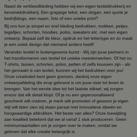
Naast de verkleedkleding hebben wij een eigen textieldrukkerij en
keramiekdrukkerij. Een grappige tekst, een slogan, een quote je
bedrijfslogo, een naam, foto of een unieke print?
Bij ons kun je simpel en snel kleding bedrukken, mokken, petjes,
tegeltjes, schorten, hoodies, polos, sweaters etc. met een eigen
ontwerp. Bepaal zelf de kleur, opdruk en het lettertype en zo maak
je een uniek design dat niemand anders heeft!
Verander textiel in buitengewone kunst - Wij zijn jouw partners in
het transformeren van textiel tot unieke meesterwerken. Of het nu
T-shirts, tassen, schorten, polos, petten of zelfs koussen zijn - als
het gemaakt is van textiel, kunnen wij het bedrukken voor jou!
Onze creativiteit kent geen grenzen, dankzij onze eigen
ontwerpafdeling die erop gebrand is om jouw visie tot leven te
brengen. Van het eerste idee tot het laatste stiksel, wij zorgen
ervoor dat elk detail klopt. Of je nu een gepersonaliseerd
geschenk wilt creëren, je merk wilt promoten of gewoon je eigen
stijl wilt laten zien wij staan paraat met innovatieve ideeën en
hoogwaardige afdrukken. Het beste van alles? Onze toewijding
aan kwaliteit betekent dat we al vanaf 1 stuk produceren. Geen
minimumaantallen om je zorgen over te maken, omdat we
geloven dat elke creatie belangrijk is.