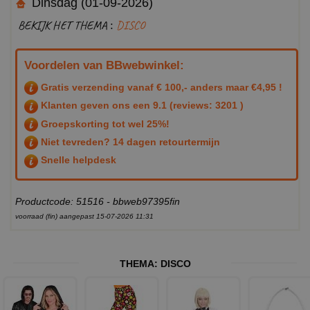
Dinsdag (01-09-2026)
BEKIJK HET THEMA :
DISCO
Voordelen van BBwebwinkel:
Gratis verzending vanaf € 100,- anders maar €4,95 !
Klanten geven ons een
9.1
(reviews: 3201 )
Groepskorting tot wel 25%!
Niet tevreden? 14 dagen retourtermijn
Snelle helpdesk
Productcode: 51516 - bbweb97395fin
voorraad (fin) aangepast 15-07-2026 11:31
THEMA:
DISCO