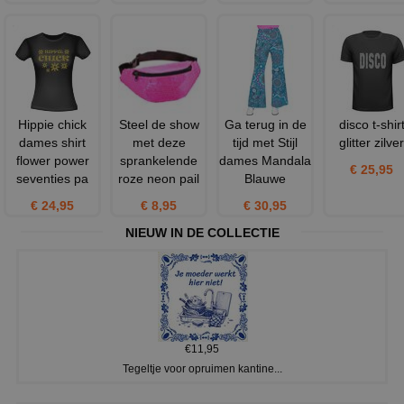
Hippie chick
Steel de show
Ga terug in de
disco t-shir
dames shirt
met deze
tijd met Stijl
glitter zilver
flower power
sprankelende
dames Mandala
€ 25,95
seventies pa
roze neon pail
Blauwe
€ 24,95
€ 8,95
€ 30,95
NIEUW IN DE COLLECTIE
€11,95
Tegeltje voor opruimen kantine...