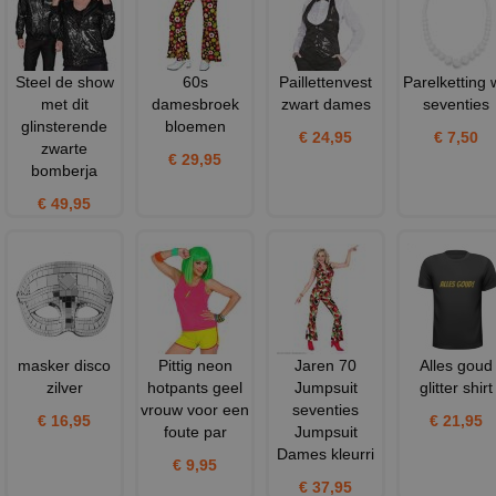
Steel de show
60s
Paillettenvest
Parelketting w
met dit
damesbroek
zwart dames
seventies
glinsterende
bloemen
€ 24,95
€ 7,50
zwarte
€ 29,95
bomberja
€ 49,95
masker disco
Pittig neon
Jaren 70
Alles goud
zilver
hotpants geel
Jumpsuit
glitter shirt
vrouw voor een
seventies
€ 16,95
€ 21,95
foute par
Jumpsuit
Dames kleurri
€ 9,95
€ 37,95