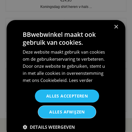
€24,95
Koningsdag shirt heren v-hals ...
×
BBwebwinkel maakt ook
gebruik van cookies.
€24,95
Deze website maakt gebruik van cookies
V-hals shirt rood wit blauw st...
om de gebruikerservaring te verbeteren.
Door onze website te gebruiken, stemt u
in met alle cookies in overeenstemming
met ons
Cookiebeleid
.
Lees verder
ALLES ACCEPTEREN
€24,95
I love korfbal t-shirt sport s...
ALLES AFWIJZEN
DETAILS WEERGEVEN
SERVICE EN INFO
OVERZICHT