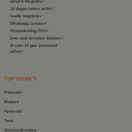
vanaf € 99 gratis✓
14 dagen retour recht✓
Snelle helpdesk✓
Whatsapp contact✓
Groepskorting 25%✓
Zeer veel tevreden klanten✓
Al ruim 10 jaar vertrouwd
adres✓
TOP THEMA'S
Frikandel
Brabant
Après-ski
Swat
Gezinsuitbreiding