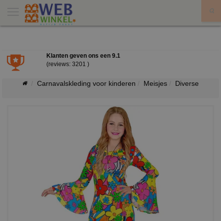
X
Klanten geven ons een
9.1
(reviews: 3201 )
Carnavalskleding voor kinderen
Meisjes
Diverse