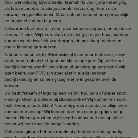
Voor werkkleding bijvoorbeeld, teamshirts voor jullie vereniging,
als kraamcadeau, relatiegeschenk, verjaardag, team uitje,
touwerij, vrijgezellenfeest. Maar ook om iemand een persoonlijk
en origineel cadeau te geven.
Ontwerpen kan online, in een paar simpele stappen, en bestellen
al vanaf 1 stuk. Wij bedrukken de kleding in eigen huis, hierdoor
kunnen we de kwaliteit waarborgen, de prijs laag houden en
snelle levering garanderen.
Natuurlijk staan wij bij BBwebwinkel klaar voor bedrijven, zowel
grote maar ook als het gaat om kleine oplagen. Op zoek naar
bedrijfskleding waarbij we je logo of ontwerp op een textiel wilt
laten bedrukken? Wij zijn specialist in allerlei soorten
bedrijfskleding en komen graag met je in gesprek over de
wensen!
Uw bedrijfsnaam of logo op een t-shirt, trui, polo of ander soort
kleding? Geen probleem bij BBwebwinkel! Wij kunnen elk soort
textiel voor je bedrukken! Neem bij grotere aantallen altijd even
contact met ons op! Wij kunnen dan een scherpe prijs voor je
maken. Neem gerust en vrijblijvend contact met ons op als je
benieuwd bent naar de mogelijkheden.
Ook verenigingen hebben regelmatig bedrukte kleding nodig,
denk bijvoorbeeld aan sporttenues, trainingspakken, sporttassen,