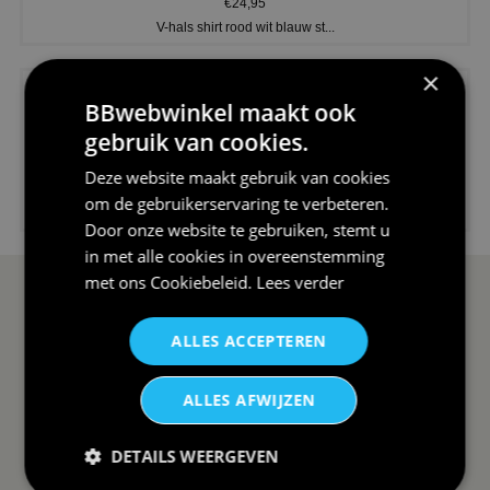
€24,95
V-hals shirt rood wit blauw st...
×
BBwebwinkel maakt ook
gebruik van cookies.
Deze website maakt gebruik van cookies
€24,95
om de gebruikerservaring te verbeteren.
I love korfbal t-shirt sport s...
Door onze website te gebruiken, stemt u
in met alle cookies in overeenstemming
met ons
Cookiebeleid
.
Lees verder
SERVICE EN INFO
OVERZICHT
ALLES ACCEPTEREN
Reviews
Sitemapping
Veel gestelde vragen
Overzicht thema's
ALLES AFWIJZEN
Contact
Overzicht rubrieken
DETAILS WEERGEVEN
Order Status
Wat vinden klanten van ons