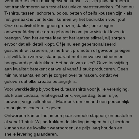
Verander textiel in buitengewone kunst - Wij zijn jouw partners in
het transformeren van textiel tot unieke meesterwerken. Of het nu
T-shirts, tassen, schorten, polos, petten of zelfs koussen zijn - als
het gemaakt is van textiel, kunnen wij het bedrukken voor jou!
Onze creativiteit kent geen grenzen, dankzij onze eigen
ontwerpafdeling die erop gebrand is om jouw visie tot leven te
brengen. Van het eerste idee tot het laatste stiksel, wij zorgen
ervoor dat elk detail klopt. Of je nu een gepersonaliseerd
geschenk wilt creëren, je merk wilt promoten of gewoon je eigen
stijl wilt laten zien wij staan paraat met innovatieve ideeën en
hoogwaardige afdrukken. Het beste van alles? Onze toewijding
aan kwaliteit betekent dat we al vanaf 1 stuk produceren. Geen
minimumaantallen om je zorgen over te maken, omdat we
geloven dat elke creatie belangrijk is.
Voor werkkleding bijvoorbeeld, teamshirts voor jullie vereniging,
als kraamcadeau, relatiegeschenk, verjaardag, team uitje,
touwerij, vrijgezellenfeest. Maar ook om iemand een persoonlijk
en origineel cadeau te geven.
Ontwerpen kan online, in een paar simpele stappen, en bestellen
al vanaf 1 stuk. Wij bedrukken de kleding in eigen huis, hierdoor
kunnen we de kwaliteit waarborgen, de prijs laag houden en
snelle levering garanderen.