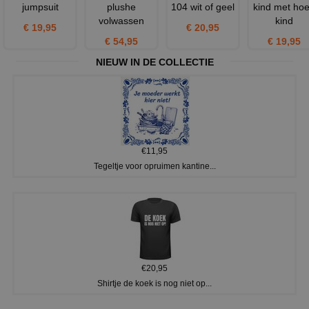
jumpsuit
plushe
104 wit of geel
kind met ho
volwassen
kind
€ 19,95
€ 20,95
€ 54,95
€ 19,95
NIEUW IN DE COLLECTIE
€11,95
Tegeltje voor opruimen kantine...
€20,95
Shirtje de koek is nog niet op...