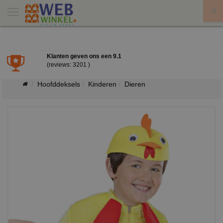
X
Klanten geven ons een
9.1
(reviews: 3201 )
Hoofddeksels
Kinderen
Dieren