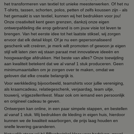
het transformeren van textiel tot unieke meesterwerken. Of het nu
T-shirts, tassen, schorten, polos, petten of zelfs koussen zijn - als
het gemaakt is van textiel, kunnen wij het bedrukken voor jou!
Onze creativiteit kent geen grenzen, dankzij onze eigen
ontwerpafdeling die erop gebrand is om jouw visie tot leven te
brengen. Van het eerste idee tot het laatste stiksel, wij zorgen
ervoor dat elk detail klopt. Of je nu een gepersonaliseerd
geschenk wilt creëren, je merk wilt promoten of gewoon je eigen
stijl wilt laten zien wij staan paraat met innovatieve ideeën en
hoogwaardige afdrukken. Het beste van alles? Onze toewijding
aan kwaliteit betekent dat we al vanaf 1 stuk produceren. Geen
minimumaantallen om je zorgen over te maken, omdat we
geloven dat elke creatie belangrijk is.
Voor werkkleding bijvoorbeeld, teamshirts voor jullie vereniging,
als kraamcadeau, relatiegeschenk, verjaardag, team uitje,
touwerij, vrijgezellenfeest. Maar ook om iemand een persoonlijk
en origineel cadeau te geven.
Ontwerpen kan online, in een paar simpele stappen, en bestellen
al vanaf 1 stuk. Wij bedrukken de kleding in eigen huis, hierdoor
kunnen we de kwaliteit waarborgen, de prijs laag houden en
snelle levering garanderen.
Natuurlijk staan wij bij BBwebwinkel klaar voor bedrijven, zowel