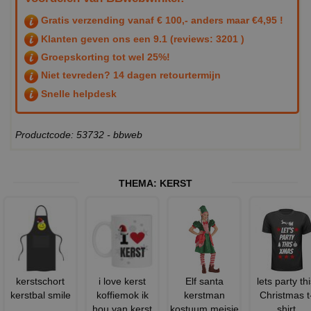
Gratis verzending vanaf € 100,- anders maar €4,95 !
Klanten geven ons een
9.1
(reviews: 3201 )
Groepskorting tot wel 25%!
Niet tevreden? 14 dagen retourtermijn
Snelle helpdesk
Productcode: 53732 - bbweb
THEMA:
KERST
kerstschort
i love kerst
Elf santa
lets party th
kerstbal smile
koffiemok ik
kerstman
Christmas t
hou van kerst
kostuum meisje
shirt