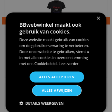
×
BBwebwinkel maakt ook
€24,95
gebruik van cookies.
Dames v hals t-shirt prinses v...
Deze website maakt gebruik van cookies
om de gebruikerservaring te verbeteren.
Door onze website te gebruiken, stemt u
in met alle cookies in overeenstemming
met ons
Cookiebeleid
.
Lees verder
€24,95
Koningsdag shirt heren v-hals ...
ALLES ACCEPTEREN
ALLES AFWIJZEN
DETAILS WEERGEVEN
€24,95