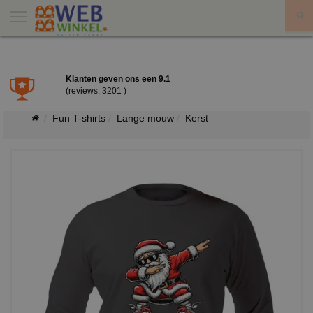
X
Klanten geven ons een
9.1
(reviews: 3201 )
Fun T-shirts
Lange mouw
Kerst