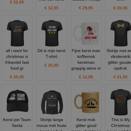
€ 22,95
€ 12,95
€ 29,95
€ 20,95
all i want for
Dit is mijn kerst
Fijne kerst man
Shirtje met e
christmas is
T-shirt
koffiemok
vlinderstrik
frikandel fast
kerstman
glitter goud
€ 20,95
food gr
grappig wens vr
opdruk
€ 25,95
€ 12,95
€ 21,95
Kerst pet Team
Shirtje lange
Kerst mok
This is My
Santa
mouw met foute
glitter goud
Christmas