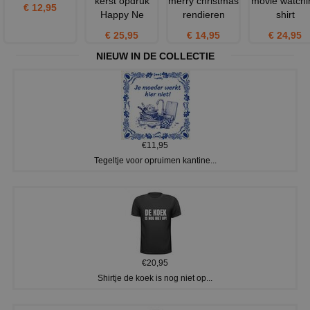
kerst opdruk
merry christmas
movie watchi
€ 12,95
Happy Ne
rendieren
shirt
€ 25,95
€ 14,95
€ 24,95
NIEUW IN DE COLLECTIE
€11,95
Tegeltje voor opruimen kantine...
€20,95
Shirtje de koek is nog niet op...