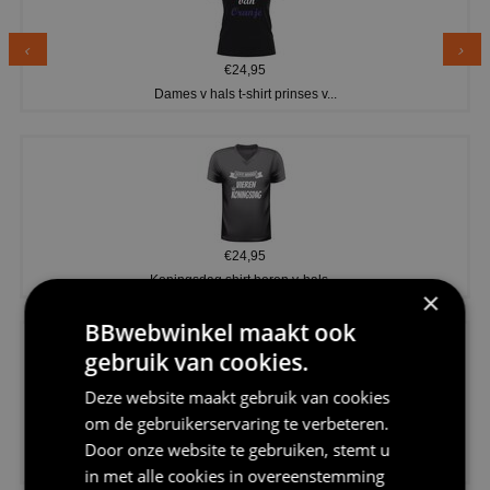
€24,95
Dames v hals t-shirt prinses v...
€24,95
Koningsdag shirt heren v-hals ...
×
BBwebwinkel maakt ook
gebruik van cookies.
Deze website maakt gebruik van cookies
om de gebruikerservaring te verbeteren.
€24,95
Door onze website te gebruiken, stemt u
V-hals shirt rood wit blauw st...
in met alle cookies in overeenstemming