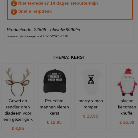
Niet tevreden? 14 dagen retourtermijn
Snelle helpdesk
Productcode: 22608 - bbweb58990fin
voorraad (fin) aangepast 18-07-2026 01:01
THEMA:
KERST
Gewei en
Pet echte
merry x mas
pluche
rendier oren
mannen vieren
romper
kerstman
diadeem voor
kerst
knuffel
€ 13,95
een gezellige k
€ 12,95
€ 25,00
€ 6,95