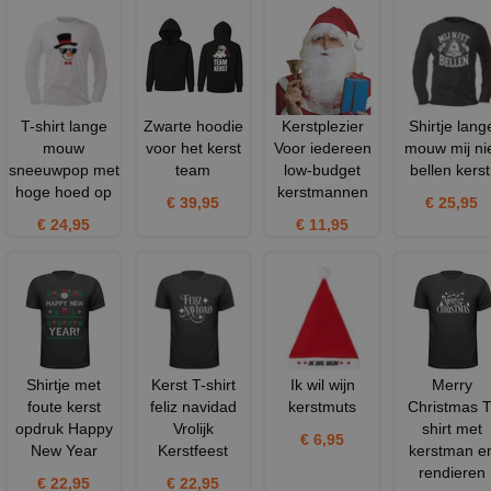
T-shirt lange
Zwarte hoodie
Kerstplezier
Shirtje lang
mouw
voor het kerst
Voor iedereen
mouw mij ni
sneeuwpop met
team
low-budget
bellen kerst
hoge hoed op
kerstmannen
€ 39,95
€ 25,95
€ 24,95
€ 11,95
Shirtje met
Kerst T-shirt
Ik wil wijn
Merry
foute kerst
feliz navidad
kerstmuts
Christmas T
opdruk Happy
Vrolijk
shirt met
€ 6,95
New Year
Kerstfeest
kerstman e
rendieren
€ 22,95
€ 22,95