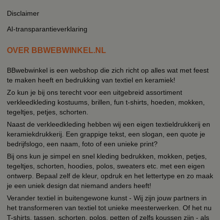
Disclaimer
AI-transparantieverklaring
OVER BBWEBWINKEL.NL
BBwebwinkel is een webshop die zich richt op alles wat met feest
te maken heeft en bedrukking van textiel en keramiek!
Zo kun je bij ons terecht voor een uitgebreid assortiment
verkleedkleding kostuums, brillen, fun t-shirts, hoeden, mokken,
tegeltjes, petjes, schorten.
Naast de verkleedkleding hebben wij een eigen textieldrukkerij en
keramiekdrukkerij. Een grappige tekst, een slogan, een quote je
bedrijfslogo, een naam, foto of een unieke print?
Bij ons kun je simpel en snel kleding bedrukken, mokken, petjes,
tegeltjes, schorten, hoodies, polos, sweaters etc. met een eigen
ontwerp. Bepaal zelf de kleur, opdruk en het lettertype en zo maak
je een uniek design dat niemand anders heeft!
Verander textiel in buitengewone kunst - Wij zijn jouw partners in
het transformeren van textiel tot unieke meesterwerken. Of het nu
T-shirts, tassen, schorten, polos, petten of zelfs koussen zijn - als