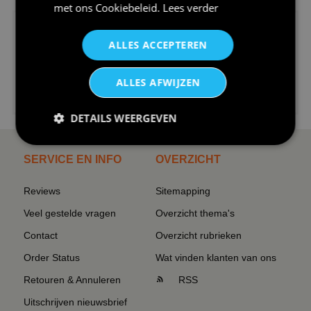
met ons
Cookiebeleid
.
Lees verder
ALLES ACCEPTEREN
ALLES AFWIJZEN
€24,95
I love korfbal t-shirt sport s...
DETAILS WEERGEVEN
SERVICE EN INFO
OVERZICHT
Reviews
Sitemapping
Veel gestelde vragen
Overzicht thema's
Contact
Overzicht rubrieken
Order Status
Wat vinden klanten van ons
Retouren & Annuleren
RSS
Uitschrijven nieuwsbrief