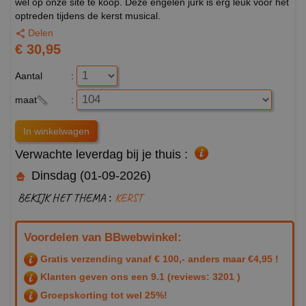
wel op onze site te koop. Deze engelen jurk is erg leuk voor het
optreden tijdens de kerst musical.
Delen
€ 30,95
Aantal
:
maat
:
Verwachte leverdag bij je thuis :
Dinsdag (01-09-2026)
BEKIJK HET THEMA :
KERST
Voordelen van BBwebwinkel:
Gratis verzending vanaf € 100,- anders maar €4,95 !
Klanten geven ons een
9.1
(reviews: 3201 )
Groepskorting tot wel 25%!