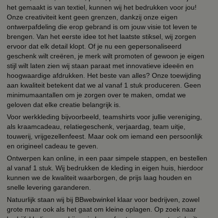
het gemaakt is van textiel, kunnen wij het bedrukken voor jou!
Onze creativiteit kent geen grenzen, dankzij onze eigen
ontwerpafdeling die erop gebrand is om jouw visie tot leven te
brengen. Van het eerste idee tot het laatste stiksel, wij zorgen
ervoor dat elk detail klopt. Of je nu een gepersonaliseerd
geschenk wilt creëren, je merk wilt promoten of gewoon je eigen
stijl wilt laten zien wij staan paraat met innovatieve ideeën en
hoogwaardige afdrukken. Het beste van alles? Onze toewijding
aan kwaliteit betekent dat we al vanaf 1 stuk produceren. Geen
minimumaantallen om je zorgen over te maken, omdat we
geloven dat elke creatie belangrijk is.
Voor werkkleding bijvoorbeeld, teamshirts voor jullie vereniging,
als kraamcadeau, relatiegeschenk, verjaardag, team uitje,
touwerij, vrijgezellenfeest. Maar ook om iemand een persoonlijk
en origineel cadeau te geven.
Ontwerpen kan online, in een paar simpele stappen, en bestellen
al vanaf 1 stuk. Wij bedrukken de kleding in eigen huis, hierdoor
kunnen we de kwaliteit waarborgen, de prijs laag houden en
snelle levering garanderen.
Natuurlijk staan wij bij BBwebwinkel klaar voor bedrijven, zowel
grote maar ook als het gaat om kleine oplagen. Op zoek naar