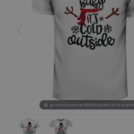
ga met muis over de afbeelding heen om te vergrot