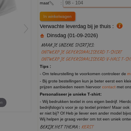
maat
:
Verwachte leverdag bij je thuis :
Dinsdag (01-09-2026)
MAAK JE UNIEKE SHIRTJES:
ONTWERP JE GEPERSONALISEERD T-SHIRT
ONTWERP JE GEPERSONALISEERD V-HALS T-SH
Tips :
- Om teleurstelling te voorkomen controleer de
m
- Bij grote bestellingen kun je beter eerst een kl
prijzen aanbieden neem hiervoor
contact
met ons
Personaliseer je unieke T-shirt:
- Wij bedrukken textiel in ons eigen bedrijf. Hier
en
bedrijfslogo's voor je op textiel printen! Maar ook
er niet bij? Of Heb je liever een ander model b
Wij helpen je graag verder om tot een uniek ont
BEKIJK HET THEMA :
KERST