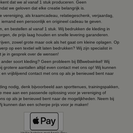
tekent dat we al vanaf 1 stuk produceren. Geen
t we geloven dat elke creatie belangrijk is.
lie vereniging, als kraamcadeau, relatiegeschenk, verjaardag,
om iemand een persoonlijk en origineel cadeau te geven.
 en bestellen al vanaf 1 stuk. Wij bedrukken de kleding in
orgen, de prijs laag houden en snelle levering garanderen.
drijven, zowel grote maar ook als het gaat om kleine oplagen. Op
erp op een textiel wilt laten bedrukken? Wij zijn specialist in
t je in gesprek over de wensen!
 of ander soort kleding? Geen probleem bij BBwebwinkel! Wij
ij grotere aantallen altijd even contact met ons op! Wij kunnen
en vrijblijvend contact met ons op als je benieuwd bent naar
ing nodig, denk bijvoorbeeld aan sporttenues, trainingspakken,
e mee aan een passende oplossing voor je vereniging of
 ons op als je benieuwd bent naar de mogelijkheden. Neem bij
Wij kunnen dan een scherpe prijs voor je maken!