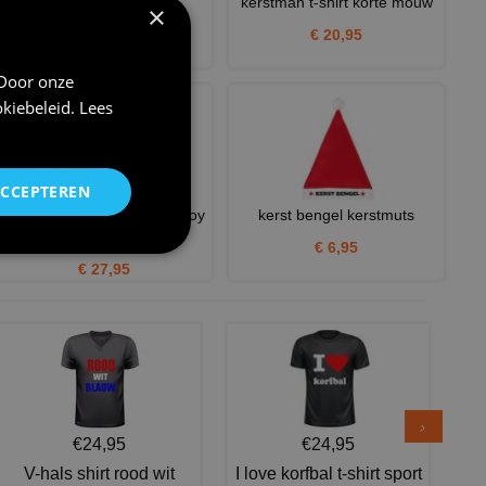
i love snow kerstmuts
kerstman t-shirt korte mouw
×
€ 6,95
€ 20,95
 Door onze
kiebeleid
.
Lees
ACCEPTEREN
Kerstman kostuum santa boy
kerst bengel kerstmuts
kind
€ 6,95
€ 27,95
€24,95
€24,95
V-hals shirt rood wit
I love korfbal t-shirt sport