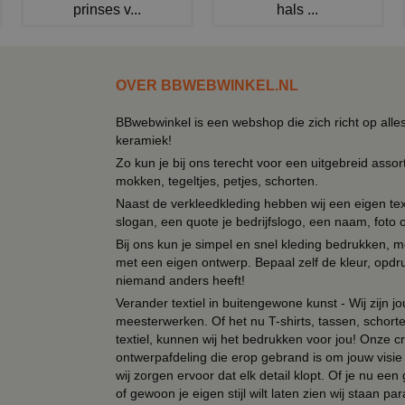
prinses v...
hals ...
OVER BBWEBWINKEL.NL
BBwebwinkel is een webshop die zich richt op alle
keramiek!
Zo kun je bij ons terecht voor een uitgebreid assor
mokken, tegeltjes, petjes, schorten.
Naast de verkleedkleding hebben wij een eigen text
slogan, een quote je bedrijfslogo, een naam, foto 
Bij ons kun je simpel en snel kleding bedrukken, mo
met een eigen ontwerp. Bepaal zelf de kleur, opdr
niemand anders heeft!
Verander textiel in buitengewone kunst - Wij zijn j
meesterwerken. Of het nu T-shirts, tassen, schorten
textiel, kunnen wij het bedrukken voor jou! Onze cr
ontwerpafdeling die erop gebrand is om jouw visie t
wij zorgen ervoor dat elk detail klopt. Of je nu ee
of gewoon je eigen stijl wilt laten zien wij staan