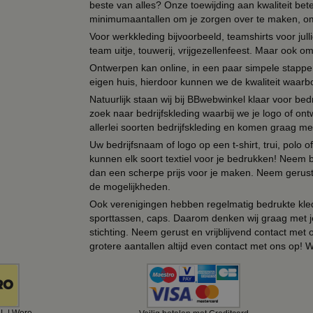
beste van alles? Onze toewijding aan kwaliteit be
minimumaantallen om je zorgen over te maken, omda
Voor werkkleding bijvoorbeeld, teamshirts voor jul
team uitje, touwerij, vrijgezellenfeest. Maar ook 
Ontwerpen kan online, in een paar simpele stappen,
eigen huis, hierdoor kunnen we de kwaliteit waarb
Natuurlijk staan wij bij BBwebwinkel klaar voor be
zoek naar bedrijfskleding waarbij we je logo of ontw
allerlei soorten bedrijfskleding en komen graag me
Uw bedrijfsnaam of logo op een t-shirt, trui, polo
kunnen elk soort textiel voor je bedrukken! Neem b
dan een scherpe prijs voor je maken. Neem gerust 
de mogelijkheden.
Ook verenigingen hebben regelmatig bedrukte kled
sporttassen, caps. Daarom denken wij graag met j
stichting. Neem gerust en vrijblijvend contact met
grotere aantallen altijd even contact met ons op! 