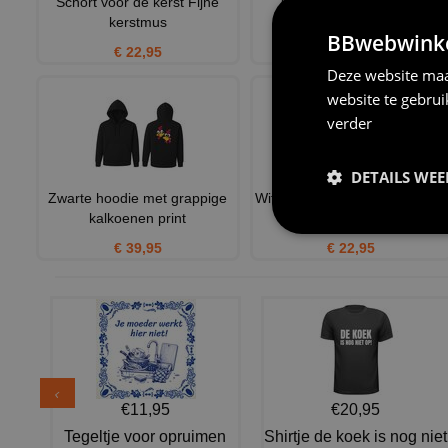
Schort voor de kerst Fijne
Grappige Kerst T-shirt
kerstmus
€ 22,95
BBwebwinkel
€ 22,95
Deze website maa
website te gebru
verder
DETAILS WE
Zwarte hoodie met grappige
Wit kerst T-shirt we wish you a
kalkoenen print
merry Christmas in
€ 39,95
€ 22,95
€11,95
€20,95
Tegeltje voor opruimen
Shirtje de koek is nog niet