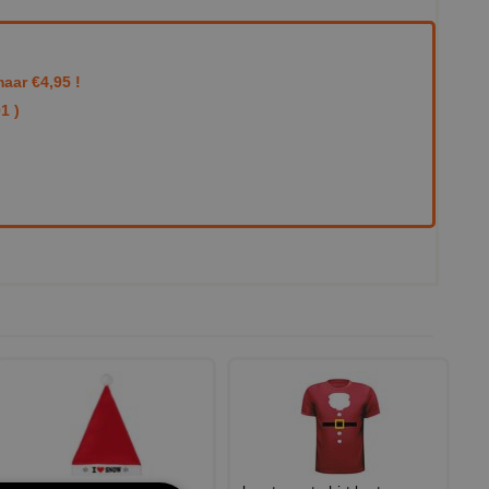
aar €4,95 !
1 )