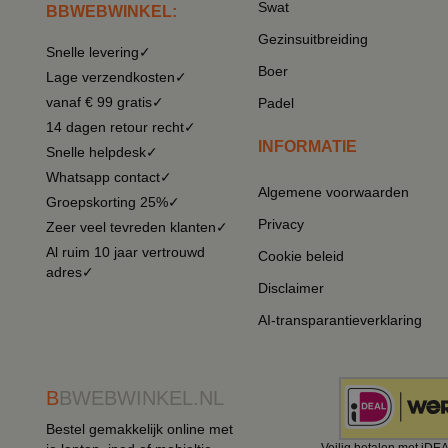
Swat
BBWEBWINKEL:
Gezinsuitbreiding
Snelle levering✓
Boer
Lage verzendkosten✓
vanaf € 99 gratis✓
Padel
14 dagen retour recht✓
INFORMATIE
Snelle helpdesk✓
Whatsapp contact✓
Algemene voorwaarden
Groepskorting 25%✓
Privacy
Zeer veel tevreden klanten✓
Al ruim 10 jaar vertrouwd
Cookie beleid
adres✓
Disclaimer
AI-transparantieverklaring
B
BWEBWINKEL.NL
Bestel gemakkelijk online met