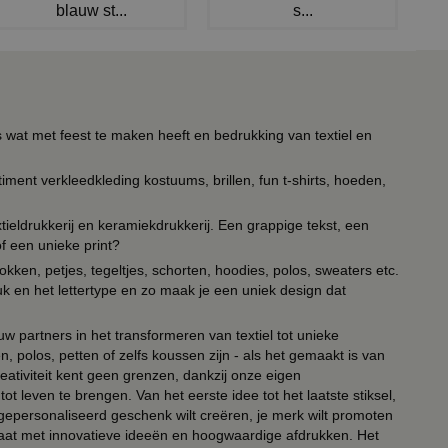
blauw st...
s...
s wat met feest te maken heeft en bedrukking van textiel en
timent verkleedkleding kostuums, brillen, fun t-shirts, hoeden,
ieldrukkerij en keramiekdrukkerij. Een grappige tekst, een
of een unieke print?
kken, petjes, tegeltjes, schorten, hoodies, polos, sweaters etc.
uk en het lettertype en zo maak je een uniek design dat
ouw partners in het transformeren van textiel tot unieke
, polos, petten of zelfs koussen zijn - als het gemaakt is van
eativiteit kent geen grenzen, dankzij onze eigen
ot leven te brengen. Van het eerste idee tot het laatste stiksel,
n gepersonaliseerd geschenk wilt creëren, je merk wilt promoten
 paraat met innovatieve ideeën en hoogwaardige afdrukken. Het