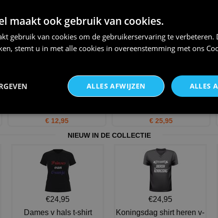
kerst miss t-shirt
Kerst schort voor Team Kerst
€ 21,95
€ 21,95
 maakt ook gebruik van cookies.
kt gebruik van cookies om de gebruikerservaring te verbeteren.
iken, stemt u in met alle cookies in overeenstemming met ons
Coo
ERGEVEN
ALLES AFWIJZEN
ALLES 
Pet met een stoere kerstman
Kerst T-shirt lange mouw kerst
met zonnebril op!
team
€ 12,95
€ 25,95
NIEUW IN DE COLLECTIE
€24,95
€24,95
Dames v hals t-shirt
Koningsdag shirt heren v-