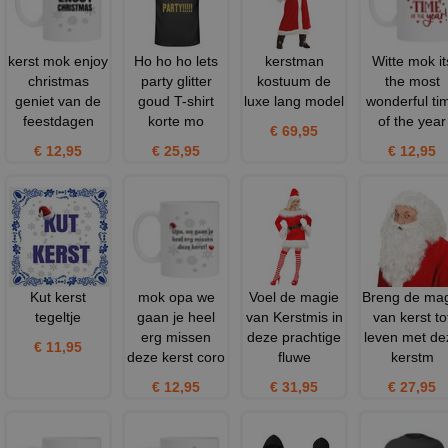
kerst mok enjoy
Ho ho ho lets
kerstman
Witte mok it
christmas
party glitter
kostuum de
the most
geniet van de
goud T-shirt
luxe lang model
wonderful ti
feestdagen
korte mo
of the year
€ 69,95
€ 12,95
€ 25,95
€ 12,95
Kut kerst
mok opa we
Voel de magie
Breng de ma
tegeltje
gaan je heel
van Kerstmis in
van kerst to
erg missen
deze prachtige
leven met de
€ 11,95
deze kerst coro
fluwe
kerstm
€ 12,95
€ 31,95
€ 27,95