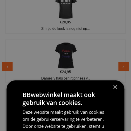
€20,95
Shirtje de koek is nog niet op...
€24,95
Dames v hals t-shirt prinses v...
×
BBwebwinkel maakt ook
gebruik van cookies.
Deze website maakt gebruik van cookies
om de gebruikerservaring te verbeteren.
€24,95
Door onze website te gebruiken, stemt u
Koningsdag shirt heren v-hals ...