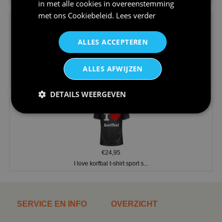
in met alle cookies in overeenstemming
met ons
Cookiebeleid
.
Lees verder
ALLES ACCEPTEREN
ALLES AFWIJZEN
€24,95
V-hals shirt rood wit blauw st...
DETAILS WEERGEVEN
€24,95
I love korfbal t-shirt sport s...
SERVICE EN INFO
OVERZICHT