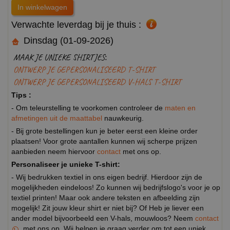
Verwachte leverdag bij je thuis :
Dinsdag (01-09-2026)
MAAK JE UNIEKE SHIRTJES:
ONTWERP JE GEPERSONALISEERD T-SHIRT
ONTWERP JE GEPERSONALISEERD V-HALS T-SHIRT
Tips :
- Om teleurstelling te voorkomen controleer de
maten en
afmetingen uit de maattabel
nauwkeurig.
- Bij grote bestellingen kun je beter eerst een kleine order
plaatsen! Voor grote aantallen kunnen wij scherpe prijzen
aanbieden neem hiervoor
contact
met ons op.
Personaliseer je unieke T-shirt:
- Wij bedrukken textiel in ons eigen bedrijf. Hierdoor zijn de
mogelijkheden eindeloos! Zo kunnen wij bedrijfslogo's voor je op
textiel printen! Maar ook andere teksten en afbeelding zijn
mogelijk! Zit jouw kleur shirt er niet bij? Of Heb je liever een
ander model bijvoorbeeld een V-hals, mouwloos? Neem
contact
met ons op. Wij helpen je graag verder om tot een uniek