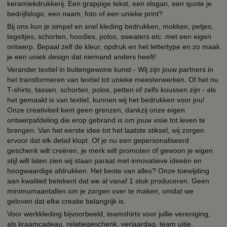
keramiekdrukkerij. Een grappige tekst, een slogan, een quote je
bedrijfslogo, een naam, foto of een unieke print?
Bij ons kun je simpel en snel kleding bedrukken, mokken, petjes,
tegeltjes, schorten, hoodies, polos, sweaters etc. met een eigen
ontwerp. Bepaal zelf de kleur, opdruk en het lettertype en zo maak
je een uniek design dat niemand anders heeft!
Verander textiel in buitengewone kunst - Wij zijn jouw partners in
het transformeren van textiel tot unieke meesterwerken. Of het nu
T-shirts, tassen, schorten, polos, petten of zelfs koussen zijn - als
het gemaakt is van textiel, kunnen wij het bedrukken voor jou!
Onze creativiteit kent geen grenzen, dankzij onze eigen
ontwerpafdeling die erop gebrand is om jouw visie tot leven te
brengen. Van het eerste idee tot het laatste stiksel, wij zorgen
ervoor dat elk detail klopt. Of je nu een gepersonaliseerd
geschenk wilt creëren, je merk wilt promoten of gewoon je eigen
stijl wilt laten zien wij staan paraat met innovatieve ideeën en
hoogwaardige afdrukken. Het beste van alles? Onze toewijding
aan kwaliteit betekent dat we al vanaf 1 stuk produceren. Geen
minimumaantallen om je zorgen over te maken, omdat we
geloven dat elke creatie belangrijk is.
Voor werkkleding bijvoorbeeld, teamshirts voor jullie vereniging,
als kraamcadeau, relatiegeschenk, verjaardag, team uitje,