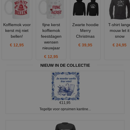
Koffiemok voor
fijne kerst
Zwarte hoodie
T-shirt lang
kerst mij niet
koffiemok
Merry
mouw let it
bellen!
feestdagen
Christmas
snow
wensen
€ 12,95
€ 39,95
€ 24,95
nieuwjaar
€ 12,95
NIEUW IN DE COLLECTIE
€11,95
Tegeltje voor opruimen kantine...