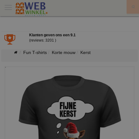
X
Klanten geven ons een
9.1
(reviews: 3201 )
Fun T-shirts
Korte mouw
Kerst