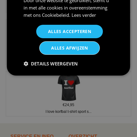
Door onze website te gebruiken, stemt u
€24,95
in met alle cookies in overeenstemming
Koningsdag shirt heren v-hals ...
met ons
Cookiebeleid
.
Lees verder
ALLES ACCEPTEREN
ALLES AFWIJZEN
€24,95
V-hals shirt rood wit blauw st...
DETAILS WEERGEVEN
€24,95
I love korfbal t-shirt sport s...
SERVICE EN INFO
OVERZICHT