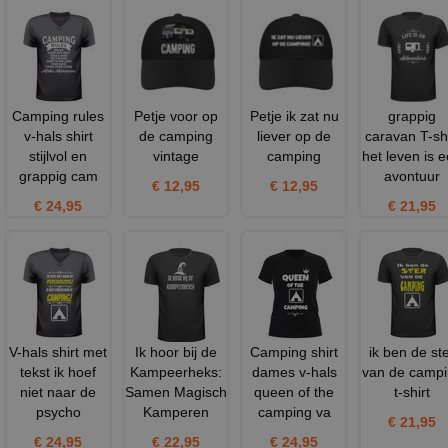
Camping rules
Petje voor op
Petje ik zat nu
grappig
v-hals shirt
de camping
liever op de
caravan T-shi
stijlvol en
vintage
camping
het leven is 
grappig cam
avontuur
€ 12,95
€ 12,95
€ 24,95
€ 21,95
V-hals shirt met
Ik hoor bij de
Camping shirt
ik ben de st
tekst ik hoef
Kampeerheks:
dames v-hals
van de camp
niet naar de
Samen Magisch
queen of the
t-shirt
psycho
Kamperen
camping va
€ 21,95
€ 24,95
€ 22,95
€ 24,95