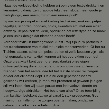
Naast de verkleedkleding hebben wij een eigen textieldrukkerij en
keramiekdrukkerij. Een grappige tekst, een slogan, een quote je
bedrijfslogo, een naam, foto of een unieke print?
Bij ons kun je simpel en snel kleding bedrukken, mokken, petjes,
tegeltjes, schorten, hoodies, polos, sweaters etc. met een eigen
ontwerp. Bepaal zelf de kleur, opdruk en het lettertype en zo maak
je een uniek design dat niemand anders heeft!
Verander textiel in buitengewone kunst - Wij zijn jouw partners in
het transformeren van textiel tot unieke meesterwerken. Of het nu
T-shirts, tassen, schorten, polos, petten of zelfs koussen zijn - als
het gemaakt is van textiel, kunnen wij het bedrukken voor jou!
Onze creativiteit kent geen grenzen, dankzij onze eigen
ontwerpafdeling die erop gebrand is om jouw visie tot leven te
brengen. Van het eerste idee tot het laatste stiksel, wij zorgen
ervoor dat elk detail klopt. Of je nu een gepersonaliseerd
geschenk wilt creëren, je merk wilt promoten of gewoon je eigen
stijl wilt laten zien wij staan paraat met innovatieve ideeën en
hoogwaardige afdrukken. Het beste van alles? Onze toewijding
aan kwaliteit betekent dat we al vanaf 1 stuk produceren. Geen
minimumaantallen om je zorgen over te maken, omdat we
geloven dat elke creatie belangrijk is.