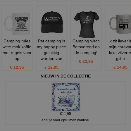
Camping rules
Pet camping is
Camping witch
Ik zit liever i
witte mok koffie
my happy place
Betoverend op
mijn carava
met regels voor
gelukkig
de camping!
luxe zilvere
op
worden van
glitte
€ 22,95
€ 12,95
€ 12,95
€ 14,95
NIEUW IN DE COLLECTIE
€11,95
Tegeltje voor opruimen kantine...