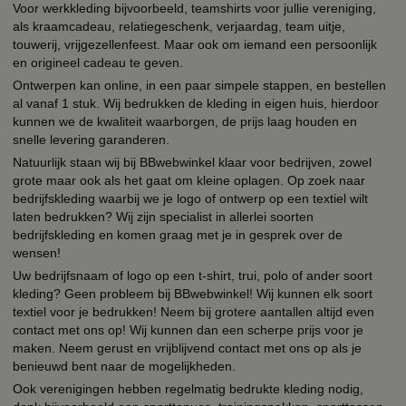
Voor werkkleding bijvoorbeeld, teamshirts voor jullie vereniging,
als kraamcadeau, relatiegeschenk, verjaardag, team uitje,
touwerij, vrijgezellenfeest. Maar ook om iemand een persoonlijk
en origineel cadeau te geven.
Ontwerpen kan online, in een paar simpele stappen, en bestellen
al vanaf 1 stuk. Wij bedrukken de kleding in eigen huis, hierdoor
kunnen we de kwaliteit waarborgen, de prijs laag houden en
snelle levering garanderen.
Natuurlijk staan wij bij BBwebwinkel klaar voor bedrijven, zowel
grote maar ook als het gaat om kleine oplagen. Op zoek naar
bedrijfskleding waarbij we je logo of ontwerp op een textiel wilt
laten bedrukken? Wij zijn specialist in allerlei soorten
bedrijfskleding en komen graag met je in gesprek over de
wensen!
Uw bedrijfsnaam of logo op een t-shirt, trui, polo of ander soort
kleding? Geen probleem bij BBwebwinkel! Wij kunnen elk soort
textiel voor je bedrukken! Neem bij grotere aantallen altijd even
contact met ons op! Wij kunnen dan een scherpe prijs voor je
maken. Neem gerust en vrijblijvend contact met ons op als je
benieuwd bent naar de mogelijkheden.
Ook verenigingen hebben regelmatig bedrukte kleding nodig,