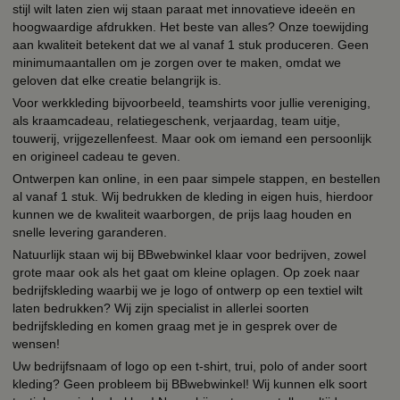
stijl wilt laten zien wij staan paraat met innovatieve ideeën en
hoogwaardige afdrukken. Het beste van alles? Onze toewijding
aan kwaliteit betekent dat we al vanaf 1 stuk produceren. Geen
minimumaantallen om je zorgen over te maken, omdat we
geloven dat elke creatie belangrijk is.
Voor werkkleding bijvoorbeeld, teamshirts voor jullie vereniging,
als kraamcadeau, relatiegeschenk, verjaardag, team uitje,
touwerij, vrijgezellenfeest. Maar ook om iemand een persoonlijk
en origineel cadeau te geven.
Ontwerpen kan online, in een paar simpele stappen, en bestellen
al vanaf 1 stuk. Wij bedrukken de kleding in eigen huis, hierdoor
kunnen we de kwaliteit waarborgen, de prijs laag houden en
snelle levering garanderen.
Natuurlijk staan wij bij BBwebwinkel klaar voor bedrijven, zowel
grote maar ook als het gaat om kleine oplagen. Op zoek naar
bedrijfskleding waarbij we je logo of ontwerp op een textiel wilt
laten bedrukken? Wij zijn specialist in allerlei soorten
bedrijfskleding en komen graag met je in gesprek over de
wensen!
Uw bedrijfsnaam of logo op een t-shirt, trui, polo of ander soort
kleding? Geen probleem bij BBwebwinkel! Wij kunnen elk soort