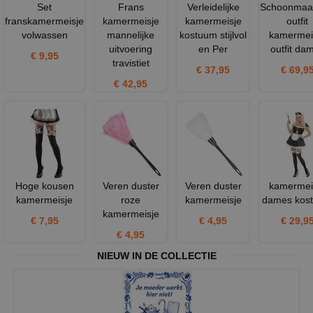
Set
Frans
Verleidelijke
Schoonmaa
franskamermeisje
kamermeisje
kamermeisje
outfit
volwassen
mannelijke
kostuum stijlvol
kamermei
uitvoering
en Per
outfit da
€ 9,95
travistiet
€ 37,95
€ 69,9
€ 42,95
Hoge kousen
Veren duster
Veren duster
kamermei
kamermeisje
roze
kamermeisje
dames kos
kamermeisje
€ 7,95
€ 4,95
€ 29,9
€ 4,95
NIEUW IN DE COLLECTIE