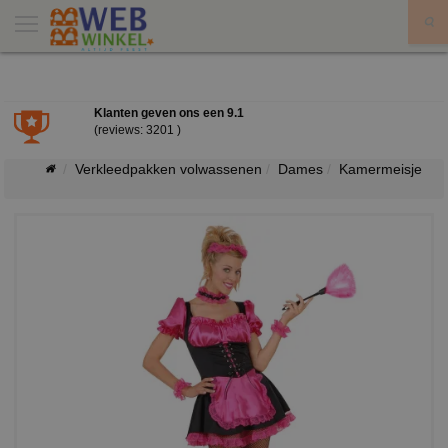
X
Klanten geven ons een
9.1
(reviews: 3201 )
Verkleedpakken volwassenen
Dames
Kamermeisje