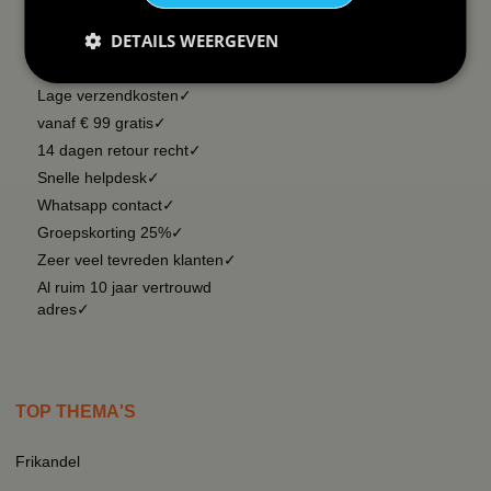
DAAROM
BBWEBWINKEL:
DETAILS WEERGEVEN
Snelle levering✓
Lage verzendkosten✓
vanaf € 99 gratis✓
14 dagen retour recht✓
Snelle helpdesk✓
Whatsapp contact✓
Groepskorting 25%✓
Zeer veel tevreden klanten✓
Al ruim 10 jaar vertrouwd
adres✓
TOP THEMA'S
Frikandel