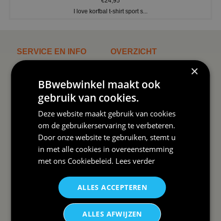
€24,95
I love korfbal t-shirt sport s...
SERVICE EN INFO
OVERZICHT
×
Reviews
Sitemapping
BBwebwinkel maakt ook
Veel gestelde vragen
Overzicht thema's
gebruik van cookies.
Contact
Overzicht rubrieken
Deze website maakt gebruik van cookies
Order Status
Wat vinden klanten van ons
om de gebruikerservaring te verbeteren.
Door onze website te gebruiken, stemt u
Retouren & Annuleren
RSS
in met alle cookies in overeenstemming
Uitschrijven nieuwsbrief
met ons
Cookiebeleid
.
Lees verder
Wij verzenden Postnl
ALLES ACCEPTEREN
ALLES AFWIJZEN