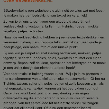
OVER BBWEBWINKEL.NL
BBwebwinkel is een webshop die zich richt op alles wat met feest
te maken heeft en bedrukking van textiel en keramiek!
Zo kun je bij ons terecht voor een uitgebreid assortiment
verkleedkleding kostuums, brillen, fun t-shirts, hoeden, mokken,
tegeltjes, petjes, schorten.
Naast de verkleedkleding hebben wij een eigen textieldrukkerij en
keramiekdrukkerij. Een grappige tekst, een slogan, een quote je
bedrijfslogo, een naam, foto of een unieke print?
Bij ons kun je simpel en snel kleding bedrukken, mokken, petjes,
tegeltjes, schorten, hoodies, polos, sweaters etc. met een eigen
ontwerp. Bepaal zelf de kleur, opdruk en het lettertype en zo maak
je een uniek design dat niemand anders heeft!
Verander textiel in buitengewone kunst - Wij zijn jouw partners in
het transformeren van textiel tot unieke meesterwerken. Of het nu
T-shirts, tassen, schorten, polos, petten of zelfs koussen zijn - als
het gemaakt is van textiel, kunnen wij het bedrukken voor jou!
Onze creativiteit kent geen grenzen, dankzij onze eigen
ontwerpafdeling die erop gebrand is om jouw visie tot leven te
brengen. Van het eerste idee tot het laatste stiksel, wij zorgen
ervoor dat elk detail klopt. Of je nu een gepersonaliseerd