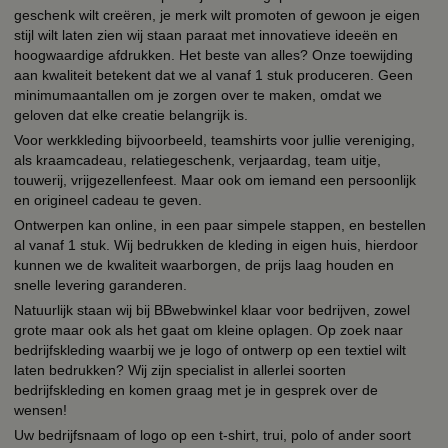
geschenk wilt creëren, je merk wilt promoten of gewoon je eigen
stijl wilt laten zien wij staan paraat met innovatieve ideeën en
hoogwaardige afdrukken. Het beste van alles? Onze toewijding
aan kwaliteit betekent dat we al vanaf 1 stuk produceren. Geen
minimumaantallen om je zorgen over te maken, omdat we
geloven dat elke creatie belangrijk is.
Voor werkkleding bijvoorbeeld, teamshirts voor jullie vereniging,
als kraamcadeau, relatiegeschenk, verjaardag, team uitje,
touwerij, vrijgezellenfeest. Maar ook om iemand een persoonlijk
en origineel cadeau te geven.
Ontwerpen kan online, in een paar simpele stappen, en bestellen
al vanaf 1 stuk. Wij bedrukken de kleding in eigen huis, hierdoor
kunnen we de kwaliteit waarborgen, de prijs laag houden en
snelle levering garanderen.
Natuurlijk staan wij bij BBwebwinkel klaar voor bedrijven, zowel
grote maar ook als het gaat om kleine oplagen. Op zoek naar
bedrijfskleding waarbij we je logo of ontwerp op een textiel wilt
laten bedrukken? Wij zijn specialist in allerlei soorten
bedrijfskleding en komen graag met je in gesprek over de
wensen!
Uw bedrijfsnaam of logo op een t-shirt, trui, polo of ander soort