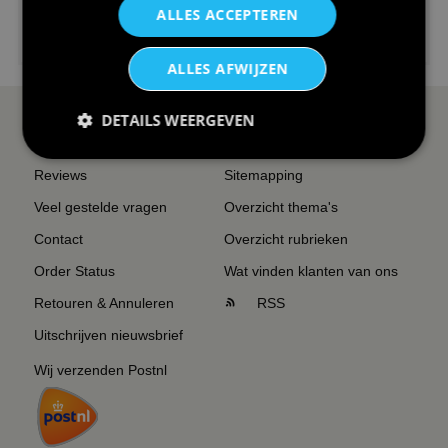
ALLES ACCEPTEREN
€24,95
I love korfbal t-shirt sport s...
ALLES AFWIJZEN
DETAILS WEERGEVEN
SERVICE EN INFO
OVERZICHT
Reviews
Sitemapping
Veel gestelde vragen
Overzicht thema's
Contact
Overzicht rubrieken
Order Status
Wat vinden klanten van ons
Retouren & Annuleren
RSS
Uitschrijven nieuwsbrief
Wij verzenden Postnl