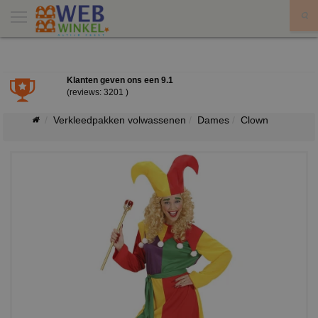
X
Klanten geven ons een
9.1
(reviews: 3201 )
Verkleedpakken volwassenen
Dames
Clown