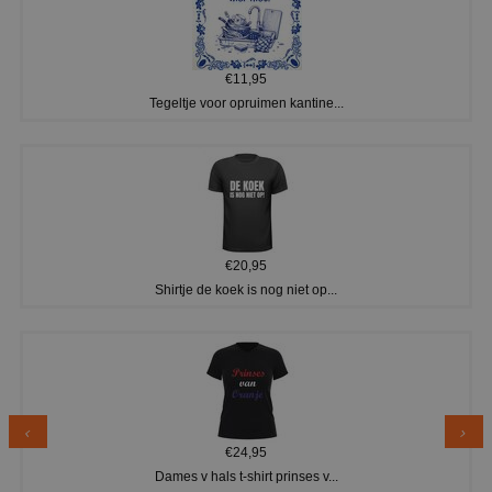
€11,95
Tegeltje voor opruimen kantine...
€20,95
Shirtje de koek is nog niet op...
€24,95
Dames v hals t-shirt prinses v...