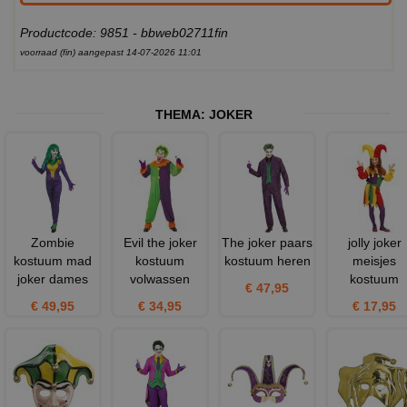
Productcode: 9851 - bbweb02711fin
voorraad (fin) aangepast 14-07-2026 11:01
THEMA:
JOKER
Zombie
Evil the joker
The joker paars
jolly joker
kostuum mad
kostuum
kostuum heren
meisjes
joker dames
volwassen
kostuum
€ 47,95
€ 49,95
€ 34,95
€ 17,95