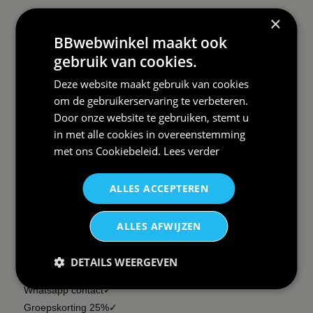
×
Order Status
Wat vinden klanten van ons
BBwebwinkel maakt ook
Retouren & Annuleren
RSS
gebruik van cookies.
Uitschrijven nieuwsbrief
Deze website maakt gebruik van cookies
Wij verzenden Postnl
om de gebruikerservaring te verbeteren.
Door onze website te gebruiken, stemt u
in met alle cookies in overeenstemming
met ons
Cookiebeleid
.
Lees verder
DAAROM
BBWEBWINKEL:
ALLES ACCEPTEREN
Snelle levering✓
Lage verzendkosten✓
ALLES AFWIJZEN
vanaf € 99 gratis✓
14 dagen retour recht✓
DETAILS WEERGEVEN
Snelle helpdesk✓
Whatsapp contact✓
Groepskorting 25%✓