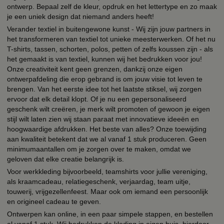
ontwerp. Bepaal zelf de kleur, opdruk en het lettertype en zo maak
je een uniek design dat niemand anders heeft!
Verander textiel in buitengewone kunst - Wij zijn jouw partners in
het transformeren van textiel tot unieke meesterwerken. Of het nu
T-shirts, tassen, schorten, polos, petten of zelfs koussen zijn - als
het gemaakt is van textiel, kunnen wij het bedrukken voor jou!
Onze creativiteit kent geen grenzen, dankzij onze eigen
ontwerpafdeling die erop gebrand is om jouw visie tot leven te
brengen. Van het eerste idee tot het laatste stiksel, wij zorgen
ervoor dat elk detail klopt. Of je nu een gepersonaliseerd
geschenk wilt creëren, je merk wilt promoten of gewoon je eigen
stijl wilt laten zien wij staan paraat met innovatieve ideeën en
hoogwaardige afdrukken. Het beste van alles? Onze toewijding
aan kwaliteit betekent dat we al vanaf 1 stuk produceren. Geen
minimumaantallen om je zorgen over te maken, omdat we
geloven dat elke creatie belangrijk is.
Voor werkkleding bijvoorbeeld, teamshirts voor jullie vereniging,
als kraamcadeau, relatiegeschenk, verjaardag, team uitje,
touwerij, vrijgezellenfeest. Maar ook om iemand een persoonlijk
en origineel cadeau te geven.
Ontwerpen kan online, in een paar simpele stappen, en bestellen
al vanaf 1 stuk. Wij bedrukken de kleding in eigen huis, hierdoor