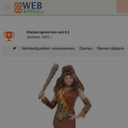
X
Klanten geven ons een
9.1
(reviews: 3201 )
Verkleedpakken volwassenen
Dames
Stenen tijdperk