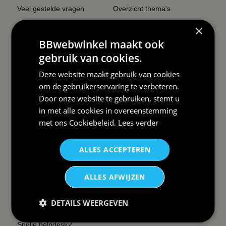
Veel gestelde vragen
Overzicht thema's
Contact
Overzicht rubrieken
×
Order Status
Wat vinden klanten van ons
BBwebwinkel maakt ook
gebruik van cookies.
Retouren & Annuleren
RSS
Uitschrijven nieuwsbrief
Deze website maakt gebruik van cookies
om de gebruikerservaring te verbeteren.
Wij verzenden Postnl
Door onze website te gebruiken, stemt u
in met alle cookies in overeenstemming
met ons
Cookiebeleid
.
Lees verder
DAAROM
ALLES ACCEPTEREN
BBWEBWINKEL:
Snelle levering✓
ALLES AFWIJZEN
Lage verzendkosten✓
vanaf € 99 gratis✓
DETAILS WEERGEVEN
14 dagen retour recht✓
Snelle helpdesk✓