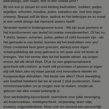
bedrijfslogo, een naam, foto of een unieke print?
Bij ons kun je simpel en snel kleding bedrukken, mokken, petjes,
tegeltjes, schorten, hoodies, polos, sweaters etc. met een eigen
ontwerp. Bepaal zelf de kleur, opdruk en het lettertype en zo maak
je een uniek design dat niemand anders heeft!
Verander textiel in buitengewone kunst - Wij zijn jouw partners in
het transformeren van textiel tot unieke meesterwerken. Of het nu
T-shirts, tassen, schorten, polos, petten of zelfs koussen zijn - als
het gemaakt is van textiel, kunnen wij het bedrukken voor jou!
Onze creativiteit kent geen grenzen, dankzij onze eigen
ontwerpafdeling die erop gebrand is om jouw visie tot leven te
brengen. Van het eerste idee tot het laatste stiksel, wij zorgen
ervoor dat elk detail klopt. Of je nu een gepersonaliseerd
geschenk wilt creëren, je merk wilt promoten of gewoon je eigen
stijl wilt laten zien wij staan paraat met innovatieve ideeën en
hoogwaardige afdrukken. Het beste van alles? Onze toewijding
aan kwaliteit betekent dat we al vanaf 1 stuk produceren. Geen
minimumaantallen om je zorgen over te maken, omdat we
geloven dat elke creatie belangrijk is.
Voor werkkleding bijvoorbeeld, teamshirts voor jullie vereniging,
als kraamcadeau, relatiegeschenk, verjaardag, team uitje,
touwerij, vrijgezellenfeest. Maar ook om iemand een persoonlijk