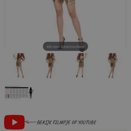
klik voor schermvullend
BEKIJK FILMPJE OP YOUTUBE