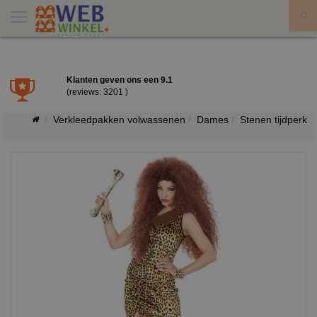
X
Klanten geven ons een
9.1
(reviews: 3201 )
Verkleedpakken volwassenen
Dames
Stenen tijdperk