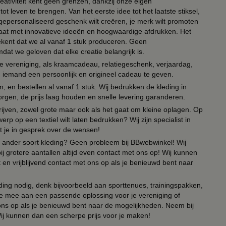
eativiteit kent geen grenzen, dankzij onze eigen
ot leven te brengen. Van het eerste idee tot het laatste stiksel,
n gepersonaliseerd geschenk wilt creëren, je merk wilt promoten
 paraat met innovatieve ideeën en hoogwaardige afdrukken. Het
tekent dat we al vanaf 1 stuk produceren. Geen
t we geloven dat elke creatie belangrijk is.
lie vereniging, als kraamcadeau, relatiegeschenk, verjaardag,
om iemand een persoonlijk en origineel cadeau te geven.
 en bestellen al vanaf 1 stuk. Wij bedrukken de kleding in
orgen, de prijs laag houden en snelle levering garanderen.
drijven, zowel grote maar ook als het gaat om kleine oplagen. Op
erp op een textiel wilt laten bedrukken? Wij zijn specialist in
t je in gesprek over de wensen!
 of ander soort kleding? Geen probleem bij BBwebwinkel! Wij
ij grotere aantallen altijd even contact met ons op! Wij kunnen
en vrijblijvend contact met ons op als je benieuwd bent naar
ing nodig, denk bijvoorbeeld aan sporttenues, trainingspakken,
e mee aan een passende oplossing voor je vereniging of
 ons op als je benieuwd bent naar de mogelijkheden. Neem bij
Wij kunnen dan een scherpe prijs voor je maken!