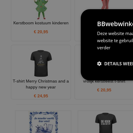
BBwebwinkel
Kerstboom kostuum kinderen
Kniekousen Rood Wit
€ 20,95
€ 6,95
Deze website maa
website te gebru
verder
DETAILS WE
T-shirt Merry Christmas and a
vrolijk kerstfeest t-shirt
happy new year
€ 20,95
€ 24,95