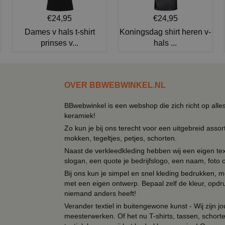
€24,95
€24,95
Dames v hals t-shirt
Koningsdag shirt heren v-
prinses v...
hals ...
OVER BBWEBWINKEL.NL
BBwebwinkel is een webshop die zich richt op alle
keramiek!
Zo kun je bij ons terecht voor een uitgebreid assor
mokken, tegeltjes, petjes, schorten.
Naast de verkleedkleding hebben wij een eigen text
slogan, een quote je bedrijfslogo, een naam, foto 
Bij ons kun je simpel en snel kleding bedrukken, mo
met een eigen ontwerp. Bepaal zelf de kleur, opdr
niemand anders heeft!
Verander textiel in buitengewone kunst - Wij zijn j
meesterwerken. Of het nu T-shirts, tassen, schorten