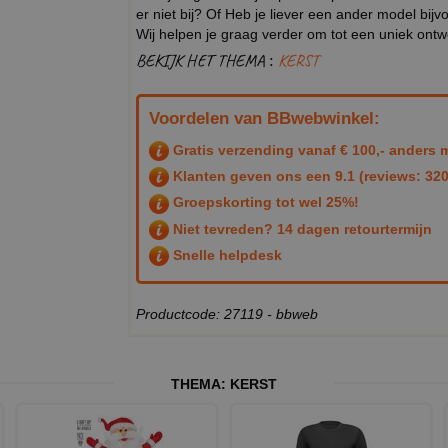
er niet bij? Of Heb je liever een ander model b
Wij helpen je graag verder om tot een uniek ont
BEKIJK HET THEMA :
KERST
Voordelen van BBwebwinkel:
Gratis verzending vanaf € 100,- anders m
Klanten geven ons een
9.1
(reviews: 320
Groepskorting tot wel 25%!
Niet tevreden? 14 dagen retourtermijn
Snelle helpdesk
Productcode: 27119 - bbweb
THEMA:
KERST