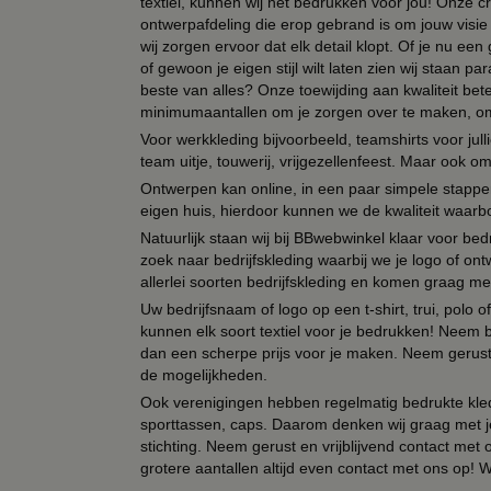
textiel, kunnen wij het bedrukken voor jou! Onze cr
ontwerpafdeling die erop gebrand is om jouw visie t
wij zorgen ervoor dat elk detail klopt. Of je nu ee
of gewoon je eigen stijl wilt laten zien wij staan
beste van alles? Onze toewijding aan kwaliteit be
minimumaantallen om je zorgen over te maken, omda
Voor werkkleding bijvoorbeeld, teamshirts voor jul
team uitje, touwerij, vrijgezellenfeest. Maar ook 
Ontwerpen kan online, in een paar simpele stappen,
eigen huis, hierdoor kunnen we de kwaliteit waarb
Natuurlijk staan wij bij BBwebwinkel klaar voor be
zoek naar bedrijfskleding waarbij we je logo of ontw
allerlei soorten bedrijfskleding en komen graag me
Uw bedrijfsnaam of logo op een t-shirt, trui, polo
kunnen elk soort textiel voor je bedrukken! Neem b
dan een scherpe prijs voor je maken. Neem gerust 
de mogelijkheden.
Ook verenigingen hebben regelmatig bedrukte kled
sporttassen, caps. Daarom denken wij graag met j
stichting. Neem gerust en vrijblijvend contact met
grotere aantallen altijd even contact met ons op! 