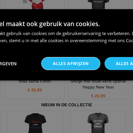
 maakt ook gebruik van cookies.
Mega grote opblaasbare grote
Kerst jonguh t-shirt
kerstman 3 meter met
€ 22,95
kt gebruik van cookies om de gebruikerservaring te verbeteren.
€ 139,95
iken, stemt u in met alle cookies in overeenstemming met ons
Coo
ERGEVEN
ALLES AFWIJZEN
ALLES 
miss santa t-shirt
Shirtje met foute kerst opdruk
Happy New Year
€ 20,95
€ 22,95
NIEUW IN DE COLLECTIE