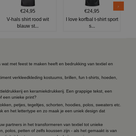
€24,95
€24,95
V-hals shirt rood wit
I love korfbal t-shirt sport
blauw st...
s...
s wat met feest te maken heeft en bedrukking van textiel en
timent verkleedkleding kostuums, brillen, fun t-shirts, hoeden,
ieldrukkerij en keramiekdrukkerij. Een grappige tekst, een
of een unieke print?
kken, petjes, tegeltjes, schorten, hoodies, polos, sweaters etc.
uk en het lettertype en zo maak je een uniek design dat
ouw partners in het transformeren van textiel tot unieke
, polos, petten of zelfs koussen zijn - als het gemaakt is van