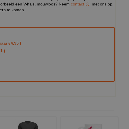
ijvoorbeeld een V-hals, mouwloos? Neem
contact
met ons op.
werp te komen
aar €4,95 !
1 )