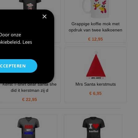
×
stomme kerst T-shirt
Grappige koffie mok met
opdruk van twee kalkoenen
€ 22,95
 Door onze
€ 12,95
kiebeleid
.
Lees
ACCEPTEREN
Kerst T-shirt dear santa she
Mrs Santa kerstmuts
did it kerstman zij d
€ 6,95
€ 22,95