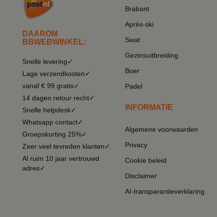
Brabant
Après-ski
DAAROM
Swat
BBWEBWINKEL:
Gezinsuitbreiding
Snelle levering✓
Boer
Lage verzendkosten✓
vanaf € 99 gratis✓
Padel
14 dagen retour recht✓
INFORMATIE
Snelle helpdesk✓
Whatsapp contact✓
Algemene voorwaarden
Groepskorting 25%✓
Privacy
Zeer veel tevreden klanten✓
Al ruim 10 jaar vertrouwd
Cookie beleid
adres✓
Disclaimer
AI-transparantieverklaring