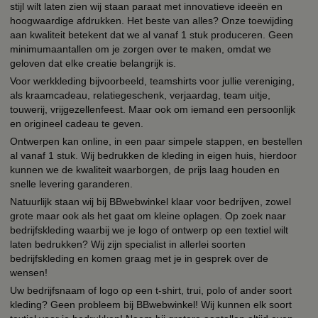
stijl wilt laten zien wij staan paraat met innovatieve ideeën en
hoogwaardige afdrukken. Het beste van alles? Onze toewijding
aan kwaliteit betekent dat we al vanaf 1 stuk produceren. Geen
minimumaantallen om je zorgen over te maken, omdat we
geloven dat elke creatie belangrijk is.
Voor werkkleding bijvoorbeeld, teamshirts voor jullie vereniging,
als kraamcadeau, relatiegeschenk, verjaardag, team uitje,
touwerij, vrijgezellenfeest. Maar ook om iemand een persoonlijk
en origineel cadeau te geven.
Ontwerpen kan online, in een paar simpele stappen, en bestellen
al vanaf 1 stuk. Wij bedrukken de kleding in eigen huis, hierdoor
kunnen we de kwaliteit waarborgen, de prijs laag houden en
snelle levering garanderen.
Natuurlijk staan wij bij BBwebwinkel klaar voor bedrijven, zowel
grote maar ook als het gaat om kleine oplagen. Op zoek naar
bedrijfskleding waarbij we je logo of ontwerp op een textiel wilt
laten bedrukken? Wij zijn specialist in allerlei soorten
bedrijfskleding en komen graag met je in gesprek over de
wensen!
Uw bedrijfsnaam of logo op een t-shirt, trui, polo of ander soort
kleding? Geen probleem bij BBwebwinkel! Wij kunnen elk soort