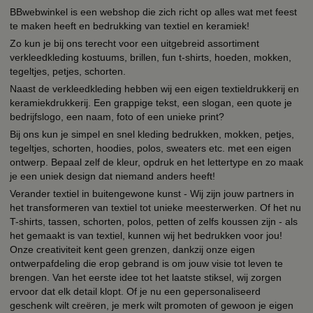
BBwebwinkel is een webshop die zich richt op alles wat met feest
te maken heeft en bedrukking van textiel en keramiek!
Zo kun je bij ons terecht voor een uitgebreid assortiment
verkleedkleding kostuums, brillen, fun t-shirts, hoeden, mokken,
tegeltjes, petjes, schorten.
Naast de verkleedkleding hebben wij een eigen textieldrukkerij en
keramiekdrukkerij. Een grappige tekst, een slogan, een quote je
bedrijfslogo, een naam, foto of een unieke print?
Bij ons kun je simpel en snel kleding bedrukken, mokken, petjes,
tegeltjes, schorten, hoodies, polos, sweaters etc. met een eigen
ontwerp. Bepaal zelf de kleur, opdruk en het lettertype en zo maak
je een uniek design dat niemand anders heeft!
Verander textiel in buitengewone kunst - Wij zijn jouw partners in
het transformeren van textiel tot unieke meesterwerken. Of het nu
T-shirts, tassen, schorten, polos, petten of zelfs koussen zijn - als
het gemaakt is van textiel, kunnen wij het bedrukken voor jou!
Onze creativiteit kent geen grenzen, dankzij onze eigen
ontwerpafdeling die erop gebrand is om jouw visie tot leven te
brengen. Van het eerste idee tot het laatste stiksel, wij zorgen
ervoor dat elk detail klopt. Of je nu een gepersonaliseerd
geschenk wilt creëren, je merk wilt promoten of gewoon je eigen