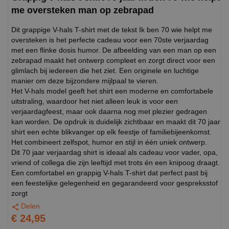
me oversteken man op zebrapad
Dit grappige V-hals T-shirt met de tekst Ik ben 70 wie helpt me
oversteken is het perfecte cadeau voor een 70ste verjaardag
met een flinke dosis humor. De afbeelding van een man op een
zebrapad maakt het ontwerp compleet en zorgt direct voor een
glimlach bij iedereen die het ziet. Een originele en luchtige
manier om deze bijzondere mijlpaal te vieren.
Het V-hals model geeft het shirt een moderne en comfortabele
uitstraling, waardoor het niet alleen leuk is voor een
verjaardagfeest, maar ook daarna nog met plezier gedragen
kan worden. De opdruk is duidelijk zichtbaar en maakt dit 70 jaar
shirt een echte blikvanger op elk feestje of familiebijeenkomst.
Het combineert zelfspot, humor en stijl in één uniek ontwerp.
Dit 70 jaar verjaardag shirt is ideaal als cadeau voor vader, opa,
vriend of collega die zijn leeftijd met trots én een knipoog draagt.
Een comfortabel en grappig V-hals T-shirt dat perfect past bij
een feestelijke gelegenheid en gegarandeerd voor gespreksstof
zorgt
Delen
€ 24,95