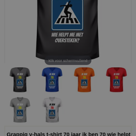
klik voor schermvullend
Grappig v-hals t-shirt 70 jaar ik ben 70 wie helpt