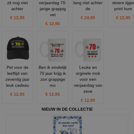
zit nog niet
verjaardag 70-
lang niet achter
stoere tijge
achter
jarige grappig
de
print hum
vet
€ 12,95
€ 24,95
€ 12,95
€ 12,95
Pet voor de
Ben ik eindelijk
Leuke en
leeftijd van
70 jaar krijg ik
orginele mok
zeventig jaar
zon grappige
voor een
leuk cadeau
mo
verjaardag van
zeve
€ 12,95
€ 12,95
€ 12,95
NIEUW IN DE COLLECTIE