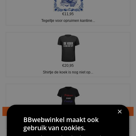
€11,95
Tegeltje voor opruimen kantine...
€20,95
Shirtje de koek is nog niet op...
×
€24,95
BBwebwinkel maakt ook
Dames v hals t-shirt prinses v...
gebruik van cookies.