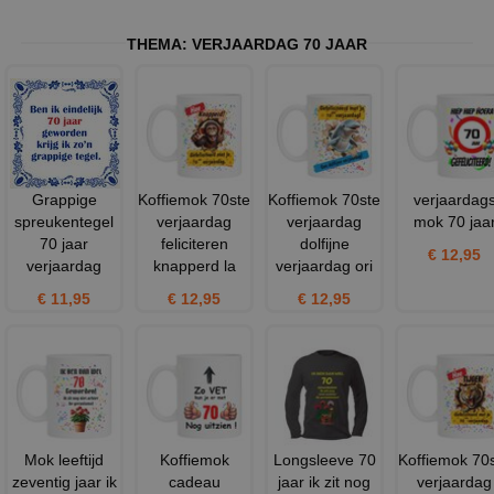
THEMA:
VERJAARDAG 70 JAAR
Grappige
Koffiemok 70ste
Koffiemok 70ste
verjaardag
spreukentegel
verjaardag
verjaardag
mok 70 jaa
70 jaar
feliciteren
dolfijne
€ 12,95
verjaardag
knapperd la
verjaardag ori
€ 11,95
€ 12,95
€ 12,95
Mok leeftijd
Koffiemok
Longsleeve 70
Koffiemok 70
zeventig jaar ik
cadeau
jaar ik zit nog
verjaardag