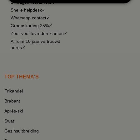
14 dagen retour recht✓
Snelle helpdesk✓
Whatsapp contact✓
Groepskorting 25%✓
Zeer veel tevreden klanten✓
Al ruim 10 jaar vertrouwd
adres✓
TOP THEMA'S
Frikandel
Brabant
Après-ski
Swat
Gezinsuitbreiding