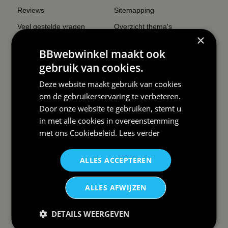
Reviews
Sitemapping
Veel gestelde vragen
Overzicht thema's
×
Contact
Overzicht rubrieken
BBwebwinkel maakt ook
Order Status
Wat vinden klanten van ons
gebruik van cookies.
Retouren & Annuleren
RSS
Deze website maakt gebruik van cookies
Uitschrijven nieuwsbrief
om de gebruikerservaring te verbeteren.
Door onze website te gebruiken, stemt u
Wij verzenden Postnl
in met alle cookies in overeenstemming
met ons
Cookiebeleid
.
Lees verder
ALLES ACCEPTEREN
DAAROM
BBWEBWINKEL:
ALLES AFWIJZEN
Snelle levering✓
Lage verzendkosten✓
DETAILS WEERGEVEN
vanaf € 99 gratis✓