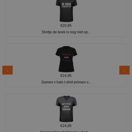
€20,95
Shirtje de koek is nog niet op...
€24,95
Dames v hals t-shirt prinses v...
€24,95