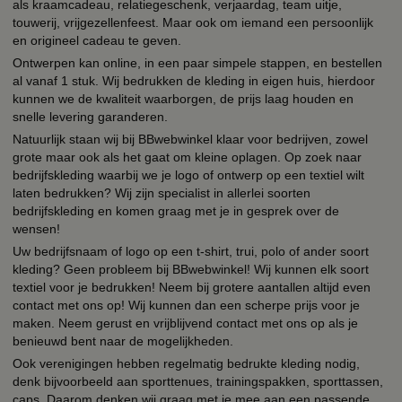
als kraamcadeau, relatiegeschenk, verjaardag, team uitje,
touwerij, vrijgezellenfeest. Maar ook om iemand een persoonlijk
en origineel cadeau te geven.
Ontwerpen kan online, in een paar simpele stappen, en bestellen
al vanaf 1 stuk. Wij bedrukken de kleding in eigen huis, hierdoor
kunnen we de kwaliteit waarborgen, de prijs laag houden en
snelle levering garanderen.
Natuurlijk staan wij bij BBwebwinkel klaar voor bedrijven, zowel
grote maar ook als het gaat om kleine oplagen. Op zoek naar
bedrijfskleding waarbij we je logo of ontwerp op een textiel wilt
laten bedrukken? Wij zijn specialist in allerlei soorten
bedrijfskleding en komen graag met je in gesprek over de
wensen!
Uw bedrijfsnaam of logo op een t-shirt, trui, polo of ander soort
kleding? Geen probleem bij BBwebwinkel! Wij kunnen elk soort
textiel voor je bedrukken! Neem bij grotere aantallen altijd even
contact met ons op! Wij kunnen dan een scherpe prijs voor je
maken. Neem gerust en vrijblijvend contact met ons op als je
benieuwd bent naar de mogelijkheden.
Ook verenigingen hebben regelmatig bedrukte kleding nodig,
denk bijvoorbeeld aan sporttenues, trainingspakken, sporttassen,
caps. Daarom denken wij graag met je mee aan een passende