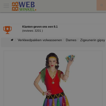
X
Klanten geven ons een
9.1
(reviews: 3201 )
Verkleedpakken volwassenen
Dames
Zigeunerin gipsy