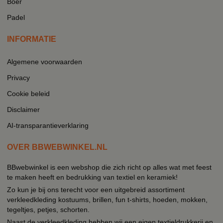
Boer
Padel
INFORMATIE
Algemene voorwaarden
Privacy
Cookie beleid
Disclaimer
AI-transparantieverklaring
OVER BBWEBWINKEL.NL
BBwebwinkel is een webshop die zich richt op alles wat met feest
te maken heeft en bedrukking van textiel en keramiek!
Zo kun je bij ons terecht voor een uitgebreid assortiment
verkleedkleding kostuums, brillen, fun t-shirts, hoeden, mokken,
tegeltjes, petjes, schorten.
Naast de verkleedkleding hebben wij een eigen textieldrukkerij en