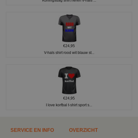
Koningsdag shirt heren v-hals ...
€24,95
V-hals shirt rood wit blauw st...
€24,95
I love korfbal t-shirt sport s...
SERVICE EN INFO
OVERZICHT