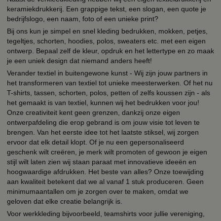
keramiekdrukkerij. Een grappige tekst, een slogan, een quote je
bedrijfslogo, een naam, foto of een unieke print?
Bij ons kun je simpel en snel kleding bedrukken, mokken, petjes,
tegeltjes, schorten, hoodies, polos, sweaters etc. met een eigen
ontwerp. Bepaal zelf de kleur, opdruk en het lettertype en zo maak
je een uniek design dat niemand anders heeft!
Verander textiel in buitengewone kunst - Wij zijn jouw partners in
het transformeren van textiel tot unieke meesterwerken. Of het nu
T-shirts, tassen, schorten, polos, petten of zelfs koussen zijn - als
het gemaakt is van textiel, kunnen wij het bedrukken voor jou!
Onze creativiteit kent geen grenzen, dankzij onze eigen
ontwerpafdeling die erop gebrand is om jouw visie tot leven te
brengen. Van het eerste idee tot het laatste stiksel, wij zorgen
ervoor dat elk detail klopt. Of je nu een gepersonaliseerd
geschenk wilt creëren, je merk wilt promoten of gewoon je eigen
stijl wilt laten zien wij staan paraat met innovatieve ideeën en
hoogwaardige afdrukken. Het beste van alles? Onze toewijding
aan kwaliteit betekent dat we al vanaf 1 stuk produceren. Geen
minimumaantallen om je zorgen over te maken, omdat we
geloven dat elke creatie belangrijk is.
Voor werkkleding bijvoorbeeld, teamshirts voor jullie vereniging,