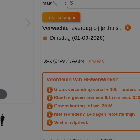
maat
:
Verwachte leverdag bij je thuis :
Dinsdag (01-09-2026)
BEKIJK HET THEMA :
BOEVEN
Voordelen van BBwebwinkel:
Gratis verzending vanaf € 100,- anders m
en
Klanten geven ons een
9.1
(reviews: 320
Groepskorting tot wel 25%!
Niet tevreden? 14 dagen retourtermijn
Snelle helpdesk