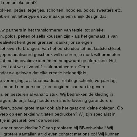
of een unieke print?
kken, petjes, tegeltjes, schorten, hoodies, polos, sweaters etc.
uk en het lettertype en zo maak je een uniek design dat
ouw partners in het transformeren van textiel tot unieke
, polos, petten of zelfs koussen zijn - als het gemaakt is van
eativiteit kent geen grenzen, dankzij onze eigen
ot leven te brengen. Van het eerste idee tot het laatste stiksel,
n gepersonaliseerd geschenk wilt creëren, je merk wilt promoten
 paraat met innovatieve ideeën en hoogwaardige afdrukken. Het
tekent dat we al vanaf 1 stuk produceren. Geen
t we geloven dat elke creatie belangrijk is.
lie vereniging, als kraamcadeau, relatiegeschenk, verjaardag,
om iemand een persoonlijk en origineel cadeau te geven.
 en bestellen al vanaf 1 stuk. Wij bedrukken de kleding in
orgen, de prijs laag houden en snelle levering garanderen.
drijven, zowel grote maar ook als het gaat om kleine oplagen. Op
erp op een textiel wilt laten bedrukken? Wij zijn specialist in
t je in gesprek over de wensen!
 of ander soort kleding? Geen probleem bij BBwebwinkel! Wij
ij grotere aantallen altijd even contact met ons op! Wij kunnen