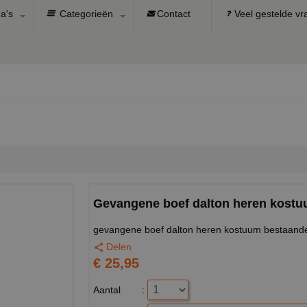
a's
Categorieën
Contact
Veel gestelde v
Gevangene boef dalton heren kost
gevangene boef dalton heren kostuum bestaande u
Delen
€ 25,95
Aantal
: