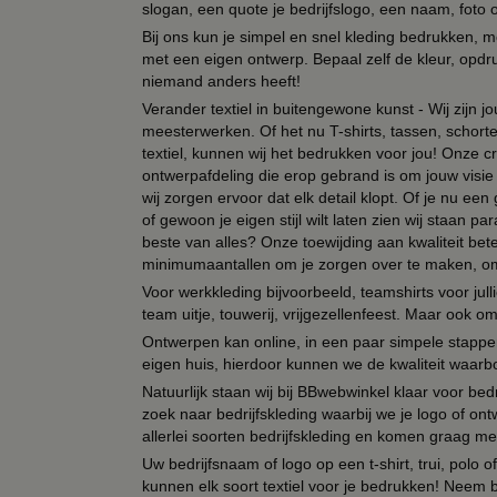
slogan, een quote je bedrijfslogo, een naam, foto 
Bij ons kun je simpel en snel kleding bedrukken, mo
met een eigen ontwerp. Bepaal zelf de kleur, opdr
niemand anders heeft!
Verander textiel in buitengewone kunst - Wij zijn j
meesterwerken. Of het nu T-shirts, tassen, schorten
textiel, kunnen wij het bedrukken voor jou! Onze cr
ontwerpafdeling die erop gebrand is om jouw visie t
wij zorgen ervoor dat elk detail klopt. Of je nu ee
of gewoon je eigen stijl wilt laten zien wij staan
beste van alles? Onze toewijding aan kwaliteit be
minimumaantallen om je zorgen over te maken, omda
Voor werkkleding bijvoorbeeld, teamshirts voor jul
team uitje, touwerij, vrijgezellenfeest. Maar ook 
Ontwerpen kan online, in een paar simpele stappen,
eigen huis, hierdoor kunnen we de kwaliteit waarb
Natuurlijk staan wij bij BBwebwinkel klaar voor be
zoek naar bedrijfskleding waarbij we je logo of ontw
allerlei soorten bedrijfskleding en komen graag me
Uw bedrijfsnaam of logo op een t-shirt, trui, polo
kunnen elk soort textiel voor je bedrukken! Neem b