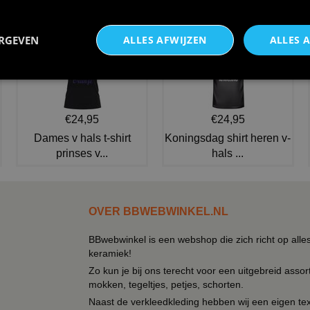
€ 37,95
€ 20,95
NIEUW IN DE COLLECTIE
ERGEVEN
ALLES AFWIJZEN
ALLES 
€24,95
€24,95
Dames v hals t-shirt
Koningsdag shirt heren v-
prinses v...
hals ...
OVER BBWEBWINKEL.NL
BBwebwinkel is een webshop die zich richt op alle
keramiek!
Zo kun je bij ons terecht voor een uitgebreid assor
mokken, tegeltjes, petjes, schorten.
Naast de verkleedkleding hebben wij een eigen text