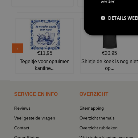
verder
€ 7,95
DETAILS WE
€11,95
€20,95
Tegeltje voor opruimen
Shirtje de koek is nog niet
kantine...
op...
SERVICE EN INFO
OVERZICHT
Reviews
Sitemapping
Veel gestelde vragen
Overzicht thema's
Contact
Overzicht rubrieken
Order Status
Wat vinden klanten van ons