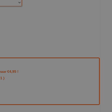
aar €4,95 !
1 )