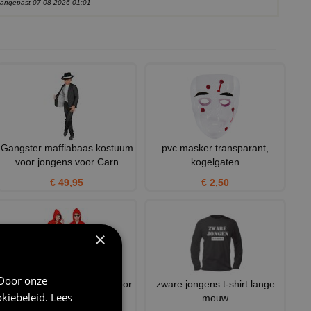
 aangepast 07-08-2026 01:01
Gangster maffiabaas kostuum
pvc masker transparant,
voor jongens voor Carn
kogelgaten
€ 49,95
€ 2,50
×
 Door onze
Bankrover rood kostuum voor
zware jongens t-shirt lange
kiebeleid
.
Lees
kinderen
mouw