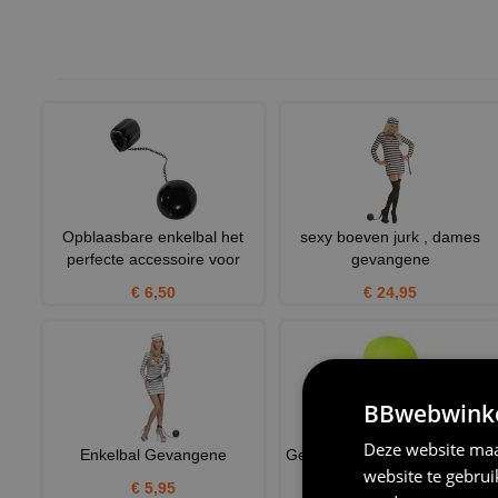
Opblaasbare enkelbal het
sexy boeven jurk , dames
perfecte accessoire voor
gevangene
€ 6,50
€ 24,95
BBwebwinkel
Deze website maa
Enkelbal Gevangene
Gele Bivakmuts – Stralend de
website te gebru
Carnaval In!
€ 5,95