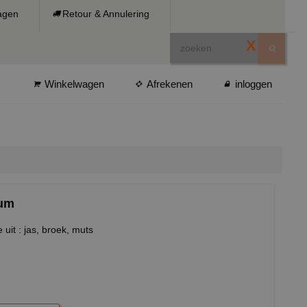
ragen
Retour & Annulering
X
Winkelwagen
Afrekenen
inloggen
uum
it : jas, broek, muts