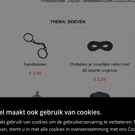
Productcode: 20259 - bbweb40031fin
voorraad (fin)
THEMA:
BOEVEN
handboeien
Ontketen je innerlijke rebel met
dit zwarte oogmas
€ 3,95
€ 2,50
 maakt ook gebruik van cookies.
kt gebruik van cookies om de gebruikerservaring te verbeteren.
gevangene boef heren
zware jongen t-shirt korte
iken, stemt u in met alle cookies in overeenstemming met ons
Coo
kostuum
mouw