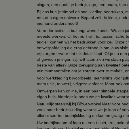
slogan, een quote je bedrijfslogo, een naam, foto 
Bij ons kun je simpel en snel kleding bedrukken, mo
met een eigen ontwerp. Bepaal zelf de kleur, opdr
niemand anders heeft!
Verander textiel in buitengewone kunst - Wij zijn j
meesterwerken. Of het nu T-shirts, tassen, schorten
textiel, kunnen wij het bedrukken voor jou! Onze cr
ontwerpafdeling die erop gebrand is om jouw visie t
wij zorgen ervoor dat elk detail klopt. Of je nu ee
of gewoon je eigen stijl wilt laten zien wij staan
beste van alles? Onze toewijding aan kwaliteit be
minimumaantallen om je zorgen over te maken, omda
Voor werkkleding bijvoorbeeld, teamshirts voor jul
team uitje, touwerij, vrijgezellenfeest. Maar ook 
Ontwerpen kan online, in een paar simpele stappen,
eigen huis, hierdoor kunnen we de kwaliteit waarb
Natuurlijk staan wij bij BBwebwinkel klaar voor be
zoek naar bedrijfskleding waarbij we je logo of ontw
allerlei soorten bedrijfskleding en komen graag me
Uw bedrijfsnaam of logo op een t-shirt, trui, polo
kunnen elk soort textiel voor je bedrukken! Neem b