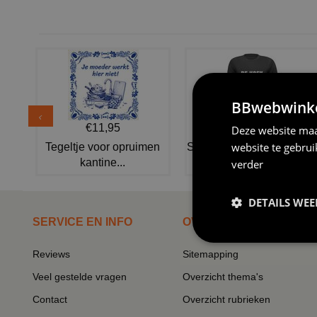
BBwebwinkel
€11,95
€20,95
Deze website maa
website te gebru
Tegeltje voor opruimen
Shirtje de koek is nog niet
kantine...
op...
verder
DETAILS WE
SERVICE EN INFO
OVERZICHT
Reviews
Sitemapping
Veel gestelde vragen
Overzicht thema's
Contact
Overzicht rubrieken