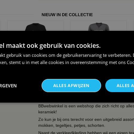
NIEUW IN DE COLLECTIE
 maakt ook gebruik van cookies.
€24,95
€24,95
kt gebruik van cookies om de gebruikerservaring te verbeteren.
iken, stemt u in met alle cookies in overeenstemming met ons
Coo
Dames v hals t-shirt
Koningsdag shirt heren v-
prinses v...
hals ...
ERGEVEN
ALLES AFWIJZEN
ALLES 
OVER BBWEBWINKEL.NL
BBwebwinkel is een webshop die zich richt op alle
keramiek!
Zo kun je bij ons terecht voor een uitgebreid assor
mokken, tegeltjes, petjes, schorten.
Naast de verkleedkleding hebben wij een eigen text