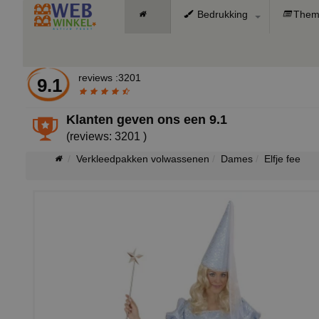
Bedrukking
Them
reviews :3201
9.1
Klanten geven ons een
9.1
(reviews: 3201 )
Verkleedpakken volwassenen
Dames
Elfje fee