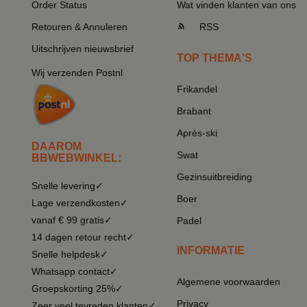
Order Status
Wat vinden klanten van ons
Retouren & Annuleren
RSS
Uitschrijven nieuwsbrief
TOP THEMA'S
Wij verzenden Postnl
Frikandel
Brabant
Après-ski
DAAROM
Swat
BBWEBWINKEL:
Gezinsuitbreiding
Snelle levering✓
Boer
Lage verzendkosten✓
vanaf € 99 gratis✓
Padel
14 dagen retour recht✓
INFORMATIE
Snelle helpdesk✓
Whatsapp contact✓
Algemene voorwaarden
Groepskorting 25%✓
Privacy
Zeer veel tevreden klanten✓