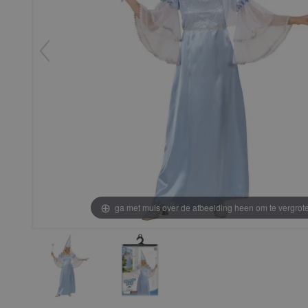
ga met muis over de afbeelding heen om te vergrot