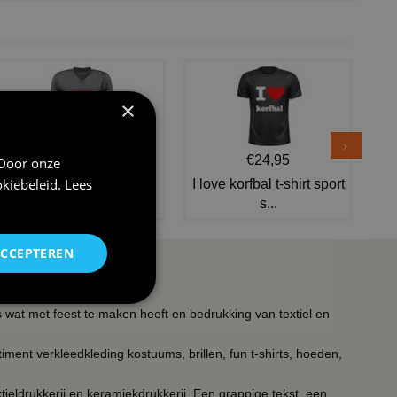
×
€24,95
€24,95
 Door onze
kiebeleid
.
Lees
V-hals shirt rood wit
I love korfbal t-shirt sport
blauw st...
s...
ACCEPTEREN
s wat met feest te maken heeft en bedrukking van textiel en
timent verkleedkleding kostuums, brillen, fun t-shirts, hoeden,
ieldrukkerij en keramiekdrukkerij. Een grappige tekst, een