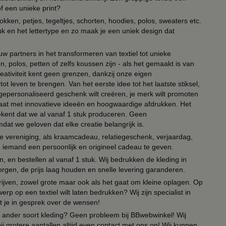
of een unieke print?
kken, petjes, tegeltjes, schorten, hoodies, polos, sweaters etc.
uk en het lettertype en zo maak je een uniek design dat
ouw partners in het transformeren van textiel tot unieke
, polos, petten of zelfs koussen zijn - als het gemaakt is van
eativiteit kent geen grenzen, dankzij onze eigen
ot leven te brengen. Van het eerste idee tot het laatste stiksel,
n gepersonaliseerd geschenk wilt creëren, je merk wilt promoten
 paraat met innovatieve ideeën en hoogwaardige afdrukken. Het
tekent dat we al vanaf 1 stuk produceren. Geen
t we geloven dat elke creatie belangrijk is.
lie vereniging, als kraamcadeau, relatiegeschenk, verjaardag,
om iemand een persoonlijk en origineel cadeau te geven.
 en bestellen al vanaf 1 stuk. Wij bedrukken de kleding in
orgen, de prijs laag houden en snelle levering garanderen.
drijven, zowel grote maar ook als het gaat om kleine oplagen. Op
erp op een textiel wilt laten bedrukken? Wij zijn specialist in
t je in gesprek over de wensen!
 of ander soort kleding? Geen probleem bij BBwebwinkel! Wij
ij grotere aantallen altijd even contact met ons op! Wij kunnen