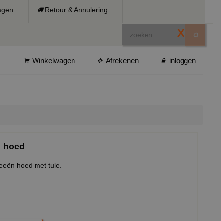
ragen
Retour & Annulering
X
Winkelwagen
Afrekenen
inloggen
n hoed
eeën hoed met tule.