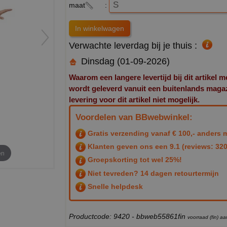
maat
:
Verwachte leverdag bij je thuis :
Dinsdag (01-09-2026)
Waarom een langere levertijd bij dit artikel m
wordt geleverd vanuit een buitenlands magazij
levering voor dit artikel niet mogelijk.
Voordelen van BBwebwinkel:
Gratis verzending vanaf € 100,- anders m
Klanten geven ons een
9.1
(reviews: 320
en
Groepskorting tot wel 25%!
Niet tevreden? 14 dagen retourtermijn
Snelle helpdesk
Productcode: 9420 - bbweb55861fin
voorraad (fin) 