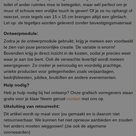
toilet of ander ruimtes mee te betegelen, maar wél perfect om je
muur of schouw een vrolijke touch te geven! Of je ze nu ophangt of
neerzet, onze tegels van 15 x 15 cm brengen altijd een glimlach.
Let op: de tegeltjes worden geleverd zonder bevestigingsmateriaal.
Ontwerpmodule:
Zodra je de ontwerpmodule gebruikt, krijg je meteen een voorbeeld
te zien van jouw persoonlijke creatie. De variatie is enorm!
Bovendien krijg je direct inzicht in de kosten, zodat je precies weet
waar je aan toe bent. Ook de verwachte levertijd wordt meteen
weergegeven. Zo creëer je eenvoudig en voordelig prachtige,
unieke producten voor gelegenheden zoals verjaardagen,
bedrijfsfeesten, jubilea, bruiloften en andere evenementen.
Hulp nodig?
Heb je hulp nodig bij het ontwerp? Onze grafisch vormgevers staan
gratis voor je klaar Neem gerust
contact
met ons op.
Uitsluiting van retourrecht:
Dit artikel wordt op maat voor jou gemaakt en is daarom niet
retourneerbaar. We kunnen het niet opnieuw aanbieden en zouden
het anders moeten weggooien! (zie ook de algemene
voorwaarden)