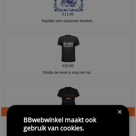
€11,95
Tegeltje voor opruimen kantine...
€20,95
Shirtje de koek is nog niet op...
×
€24,95
BBwebwinkel maakt ook
Dames v hals t-shirt prinses v...
gebruik van cookies.