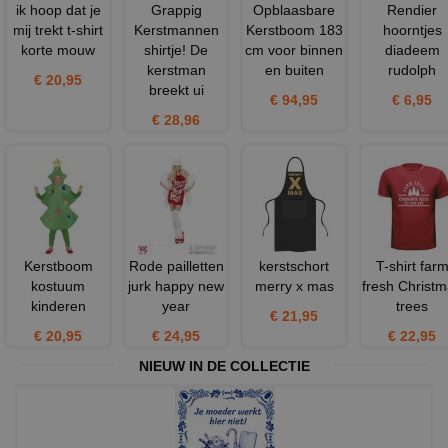
ik hoop dat je
Grappig
Opblaasbare
Rendier
mij trekt t-shirt
Kerstmannen
Kerstboom 183
hoorntjes
korte mouw
shirtje! De
cm voor binnen
diadeem
kerstman
en buiten
rudolph
€ 20,95
breekt ui
€ 94,95
€ 6,95
€ 28,96
Kerstboom
Rode pailletten
kerstschort
T-shirt far
kostuum
jurk happy new
merry x mas
fresh Christ
kinderen
year
trees
€ 21,95
€ 20,95
€ 24,95
€ 22,95
NIEUW IN DE COLLECTIE