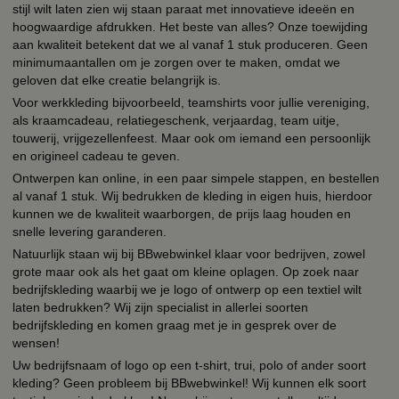
stijl wilt laten zien wij staan paraat met innovatieve ideeën en
hoogwaardige afdrukken. Het beste van alles? Onze toewijding
aan kwaliteit betekent dat we al vanaf 1 stuk produceren. Geen
minimumaantallen om je zorgen over te maken, omdat we
geloven dat elke creatie belangrijk is.
Voor werkkleding bijvoorbeeld, teamshirts voor jullie vereniging,
als kraamcadeau, relatiegeschenk, verjaardag, team uitje,
touwerij, vrijgezellenfeest. Maar ook om iemand een persoonlijk
en origineel cadeau te geven.
Ontwerpen kan online, in een paar simpele stappen, en bestellen
al vanaf 1 stuk. Wij bedrukken de kleding in eigen huis, hierdoor
kunnen we de kwaliteit waarborgen, de prijs laag houden en
snelle levering garanderen.
Natuurlijk staan wij bij BBwebwinkel klaar voor bedrijven, zowel
grote maar ook als het gaat om kleine oplagen. Op zoek naar
bedrijfskleding waarbij we je logo of ontwerp op een textiel wilt
laten bedrukken? Wij zijn specialist in allerlei soorten
bedrijfskleding en komen graag met je in gesprek over de
wensen!
Uw bedrijfsnaam of logo op een t-shirt, trui, polo of ander soort
kleding? Geen probleem bij BBwebwinkel! Wij kunnen elk soort