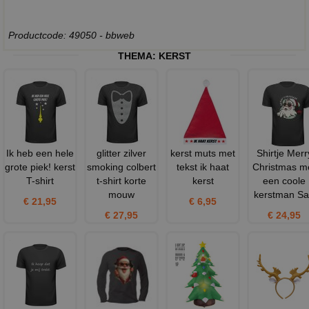
Productcode: 49050 - bbweb
THEMA:
KERST
Ik heb een hele
glitter zilver
kerst muts met
Shirtje Merr
grote piek! kerst
smoking colbert
tekst ik haat
Christmas m
T-shirt
t-shirt korte
kerst
een coole
mouw
kerstman S
€ 21,95
€ 6,95
€ 27,95
€ 24,95