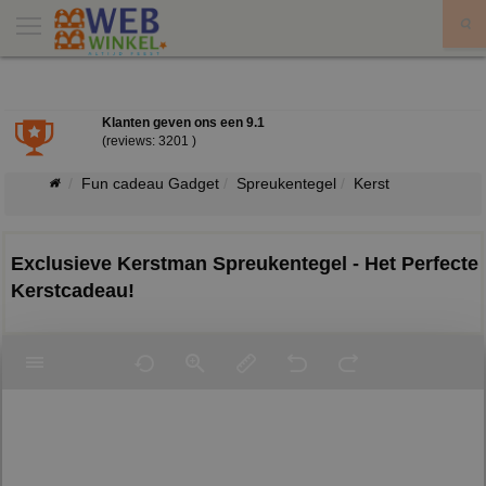
X
Klanten geven ons een
9.1
(reviews: 3201 )
Fun cadeau Gadget
Spreukentegel
Kerst
Exclusieve Kerstman Spreukentegel - Het Perfecte
Kerstcadeau!