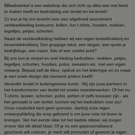
BBwebwinkel is een webshop die zich richt op alles wat met feest
te maken heeft en bedrukking van textiel en keramiek!
Zo kun je bij ons terecht voor een uitgebreid assortiment
verkleedkleding kostuums, brillen, fun t-shirts, hoeden, mokken,
tegeltjes, petjes, schorten.
Naast de verkleedkleding hebben wij een eigen textieldrukkerij en
keramiekdrukkerij. Een grappige tekst, een slogan, een quote je
bedrijfslogo, een naam, foto of een unieke print?
Bij ons kun je simpel en snel kleding bedrukken, mokken, petjes,
tegeltjes, schorten, hoodies, polos, sweaters etc. met een eigen
ontwerp. Bepaal zelf de kleur, opdruk en het lettertype en zo maak
je een uniek design dat niemand anders heeft!
Verander textiel in buitengewone kunst - Wij zijn jouw partners in
het transformeren van textiel tot unieke meesterwerken. Of het nu
T-shirts, tassen, schorten, polos, petten of zelfs koussen zijn - als
het gemaakt is van textiel, kunnen wij het bedrukken voor jou!
Onze creativiteit kent geen grenzen, dankzij onze eigen
ontwerpafdeling die erop gebrand is om jouw visie tot leven te
brengen. Van het eerste idee tot het laatste stiksel, wij zorgen
ervoor dat elk detail klopt. Of je nu een gepersonaliseerd
geschenk wilt creëren, je merk wilt promoten of gewoon je eigen