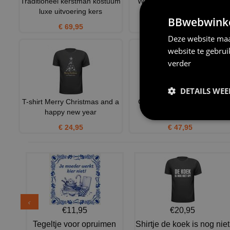
Traditioneel kerstman kostuum
Witte kerst mok Christmas
luxe uitvoering kers
baking crew
BBwebwinkel
€ 69,95
€ 12,95
Deze website maa
website te gebru
verder
DETAILS WE
T-shirt Merry Christmas and a
Groene Kerst Cobert voor
happy new year
mannen
€ 24,95
€ 47,95
€11,95
€20,95
Tegeltje voor opruimen
Shirtje de koek is nog niet