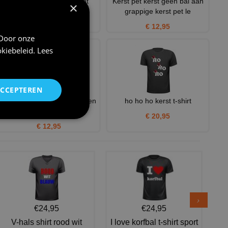
Kerstshirtje met bierprint
Kerst pet kerst geen bal aan
×
opdruk longsleeve kerst
grappige kerst pet le
€ 26,95
€ 12,95
 Door onze
kiebeleid
.
Lees
ACCEPTEREN
kerst koffiemok Ik krijg er een
ho ho ho kerst t-shirt
punthoofd van! gra
€ 20,95
€ 12,95
€24,95
€24,95
V-hals shirt rood wit
I love korfbal t-shirt sport