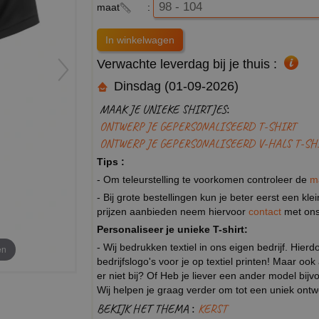
maat
:
Verwachte leverdag bij je thuis :
Dinsdag (01-09-2026)
MAAK JE UNIEKE SHIRTJES:
ONTWERP JE GEPERSONALISEERD T-SHIRT
ONTWERP JE GEPERSONALISEERD V-HALS T-SH
Tips :
- Om teleurstelling te voorkomen controleer de
m
- Bij grote bestellingen kun je beter eerst een kl
prijzen aanbieden neem hiervoor
contact
met ons
Personaliseer je unieke T-shirt:
- Wij bedrukken textiel in ons eigen bedrijf. Hier
en
bedrijfslogo's voor je op textiel printen! Maar ook
er niet bij? Of Heb je liever een ander model b
Wij helpen je graag verder om tot een uniek ont
BEKIJK HET THEMA :
KERST