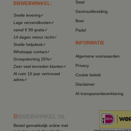
Swat
BBWEBWINKEL:
Gezinsuitbreiding
Snelle levering✓
Boer
Lage verzendkosten✓
vanaf € 99 gratis✓
Padel
14 dagen retour recht✓
INFORMATIE
Snelle helpdesk✓
Whatsapp contact✓
Algemene voorwaarden
Groepskorting 25%✓
Privacy
Zeer veel tevreden klanten✓
Al ruim 10 jaar vertrouwd
Cookie beleid
adres✓
Disclaimer
AI-transparantieverklaring
B
BWEBWINKEL.NL
Bestel gemakkelijk online met