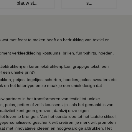
blauw st...
s...
s wat met feest te maken heeft en bedrukking van textiel en
timent verkleedkleding kostuums, brillen, fun t-shirts, hoeden,
ieldrukkerij en keramiekdrukkerij. Een grappige tekst, een
of een unieke print?
kken, petjes, tegeltjes, schorten, hoodies, polos, sweaters etc.
uk en het lettertype en zo maak je een uniek design dat
ouw partners in het transformeren van textiel tot unieke
, polos, petten of zelfs koussen zijn - als het gemaakt is van
eativiteit kent geen grenzen, dankzij onze eigen
ot leven te brengen. Van het eerste idee tot het laatste stiksel,
n gepersonaliseerd geschenk wilt creëren, je merk wilt promoten
 paraat met innovatieve ideeën en hoogwaardige afdrukken. Het