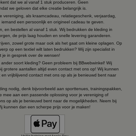
tekent dat we al vanaf 1 stuk produceren. Geen
t we geloven dat elke creatie belangrijk is.
lie vereniging, als kraamcadeau, relatiegeschenk, verjaardag,
om iemand een persoonlijk en origineel cadeau te geven.
 en bestellen al vanaf 1 stuk. Wij bedrukken de kleding in
orgen, de prijs laag houden en snelle levering garanderen.
drijven, zowel grote maar ook als het gaat om kleine oplagen. Op
erp op een textiel wilt laten bedrukken? Wij zijn specialist in
t je in gesprek over de wensen!
 of ander soort kleding? Geen probleem bij BBwebwinkel! Wij
ij grotere aantallen altijd even contact met ons op! Wij kunnen
en vrijblijvend contact met ons op als je benieuwd bent naar
ing nodig, denk bijvoorbeeld aan sporttenues, trainingspakken,
e mee aan een passende oplossing voor je vereniging of
 ons op als je benieuwd bent naar de mogelijkheden. Neem bij
Wij kunnen dan een scherpe prijs voor je maken!