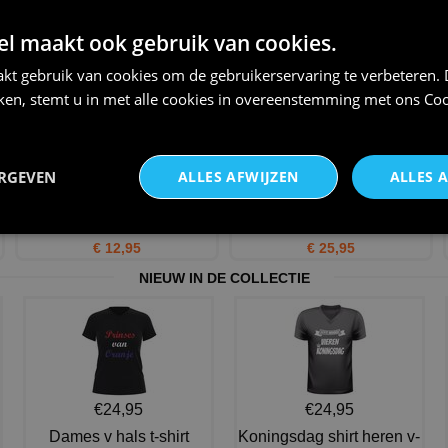
Kerst schort kerstman I saw
Shirtje voor de kerst T-shirtje
that no gifts for you!
Santa i do it for
 maakt ook gebruik van cookies.
€ 21,95
€ 23,95
kt gebruik van cookies om de gebruikerservaring te verbeteren.
iken, stemt u in met alle cookies in overeenstemming met ons
Coo
ERGEVEN
ALLES AFWIJZEN
ALLES 
Eerst koffie dan kerst
Kerstman in in dab beweging
koffiemok leuk humor.
shirtje lange mouw.
€ 12,95
€ 25,95
NIEUW IN DE COLLECTIE
€24,95
€24,95
Dames v hals t-shirt
Koningsdag shirt heren v-