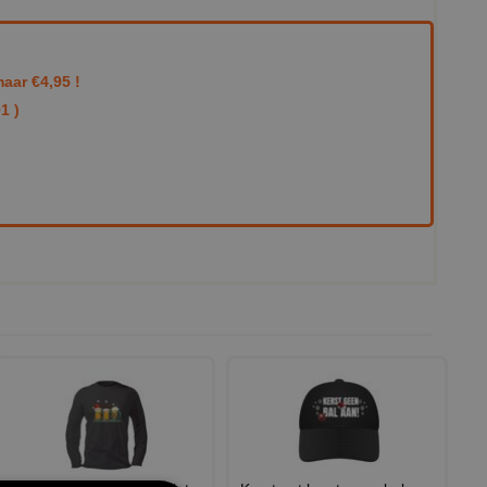
aar €4,95 !
1 )