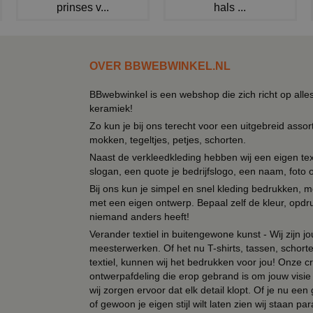
prinses v...
hals ...
OVER BBWEBWINKEL.NL
BBwebwinkel is een webshop die zich richt op alle
keramiek!
Zo kun je bij ons terecht voor een uitgebreid assor
mokken, tegeltjes, petjes, schorten.
Naast de verkleedkleding hebben wij een eigen text
slogan, een quote je bedrijfslogo, een naam, foto 
Bij ons kun je simpel en snel kleding bedrukken, mo
met een eigen ontwerp. Bepaal zelf de kleur, opdr
niemand anders heeft!
Verander textiel in buitengewone kunst - Wij zijn j
meesterwerken. Of het nu T-shirts, tassen, schorten
textiel, kunnen wij het bedrukken voor jou! Onze cr
ontwerpafdeling die erop gebrand is om jouw visie t
wij zorgen ervoor dat elk detail klopt. Of je nu ee
of gewoon je eigen stijl wilt laten zien wij staan