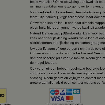
beste van alles? Onze toewijding aan kwaliteit be
minimumaantallen om je zorgen over te maken, omda
Voor werkkleding bijvoorbeeld, teamshirts voor jul
team uitje, touwerij, vrijgezellenfeest. Maar ook 
Ontwerpen kan online, in een paar simpele stappen,
eigen huis, hierdoor kunnen we de kwaliteit waarb
Natuurlijk staan wij bij BBwebwinkel klaar voor be
zoek naar bedrijfskleding waarbij we je logo of ontw
allerlei soorten bedrijfskleding en komen graag me
Uw bedrijfsnaam of logo op een t-shirt, trui, polo
kunnen elk soort textiel voor je bedrukken! Neem b
dan een scherpe prijs voor je maken. Neem gerust 
de mogelijkheden.
Ook verenigingen hebben regelmatig bedrukte kled
sporttassen, caps. Daarom denken wij graag met j
stichting. Neem gerust en vrijblijvend contact met
grotere aantallen altijd even contact met ons op! 