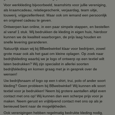
Voor werkkleding bijvoorbeeld, teamshirts voor jullie vereniging,
als kraamcadeau, relatiegeschenk, verjaardag, team uitje,
touwerij, vrijgezellenfeest. Maar ook om iemand een persoonlijk
en origineel cadeau te geven.
Ontwerpen kan online, in een paar simpele stappen, en bestellen
al vanaf 1 stuk. Wij bedrukken de kleding in eigen huis, hierdoor
kunnen we de kwaliteit waarborgen, de prijs laag houden en
snelle levering garanderen.
Natuurlijk staan wij bij BBwebwinkel klaar voor bedrijven, zowel
grote maar ook als het gaat om kleine oplagen. Op zoek naar
bedrijfskleding waarbij we je logo of ontwerp op een textiel wilt
laten bedrukken? Wij zijn specialist in allerlei soorten
bedrijfskleding en komen graag met je in gesprek over de
wensen!
Uw bedrijfsnaam of logo op een t-shirt, trui, polo of ander soort
kleding? Geen probleem bij BBwebwinkel! Wij kunnen elk soort
textiel voor je bedrukken! Neem bij grotere aantallen altijd even
contact met ons op! Wij kunnen dan een scherpe prijs voor je
maken. Neem gerust en vrijblijvend contact met ons op als je
benieuwd bent naar de mogelijkheden.
Ook verenigingen hebben regelmatig bedrukte kleding nodig,