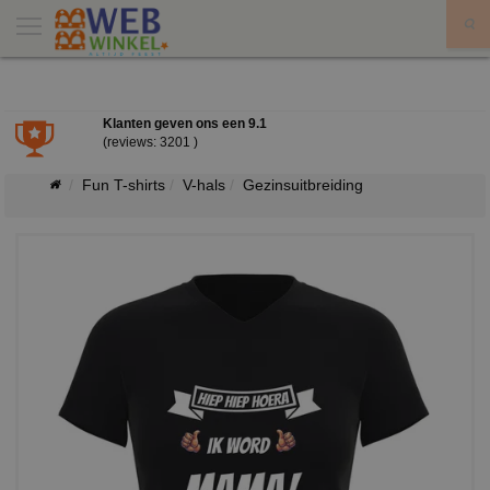
X
Klanten geven ons een
9.1
(reviews: 3201 )
Fun T-shirts
V-hals
Gezinsuitbreiding