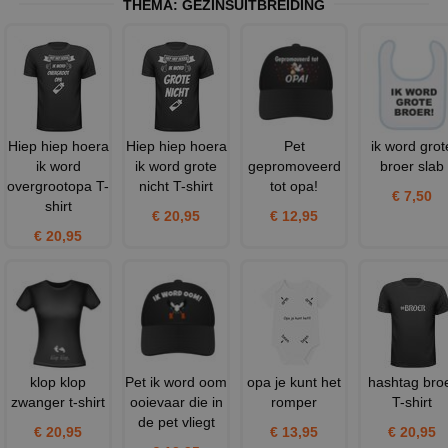
THEMA:
GEZINSUITBREIDING
Hiep hiep hoera
Hiep hiep hoera
Pet
ik word grot
ik word
ik word grote
gepromoveerd
broer slab
overgrootopa T-
nicht T-shirt
tot opa!
€ 7,50
shirt
€ 20,95
€ 12,95
€ 20,95
klop klop
Pet ik word oom
opa je kunt het
hashtag bro
zwanger t-shirt
ooievaar die in
romper
T-shirt
de pet vliegt
€ 20,95
€ 13,95
€ 20,95