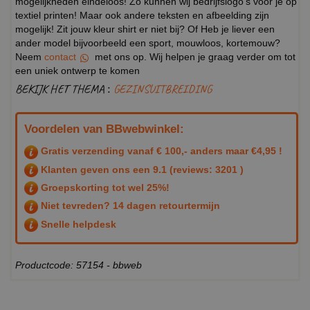
mogelijkheden eindeloos! Zo kunnen wij bedrijfslogo's voor je op
textiel printen! Maar ook andere teksten en afbeelding zijn
mogelijk! Zit jouw kleur shirt er niet bij? Of Heb je liever een
ander model bijvoorbeeld een sport, mouwloos, kortemouw?
Neem
contact
met ons op. Wij helpen je graag verder om tot
een uniek ontwerp te komen
BEKIJK HET THEMA :
GEZINSUITBREIDING
Voordelen van BBwebwinkel:
Gratis verzending vanaf € 100,- anders maar €4,95 !
Klanten geven ons een
9.1
(reviews: 3201 )
Groepskorting tot wel 25%!
Niet tevreden? 14 dagen retourtermijn
Snelle helpdesk
Productcode: 57154 - bbweb