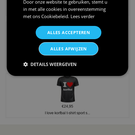
Door onze website te gebruiken, stemt u
€24,95
in met alle cookies in overeenstemming
Koningsdag shirt heren v-hals ...
met ons
Cookiebeleid
.
Lees verder
ALLES ACCEPTEREN
ALLES AFWIJZEN
€24,95
V-hals shirt rood wit blauw st...
DETAILS WEERGEVEN
€24,95
I love korfbal t-shirt sport s...