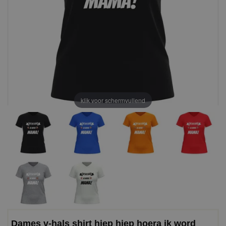
klik voor schermvullend
Dames v-hals shirt hiep hiep hoera ik word