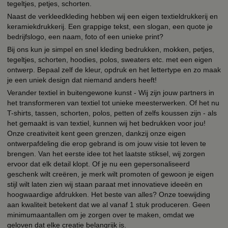
tegeltjes, petjes, schorten.
Naast de verkleedkleding hebben wij een eigen textieldrukkerij en
keramiekdrukkerij. Een grappige tekst, een slogan, een quote je
bedrijfslogo, een naam, foto of een unieke print?
Bij ons kun je simpel en snel kleding bedrukken, mokken, petjes,
tegeltjes, schorten, hoodies, polos, sweaters etc. met een eigen
ontwerp. Bepaal zelf de kleur, opdruk en het lettertype en zo maak
je een uniek design dat niemand anders heeft!
Verander textiel in buitengewone kunst - Wij zijn jouw partners in
het transformeren van textiel tot unieke meesterwerken. Of het nu
T-shirts, tassen, schorten, polos, petten of zelfs koussen zijn - als
het gemaakt is van textiel, kunnen wij het bedrukken voor jou!
Onze creativiteit kent geen grenzen, dankzij onze eigen
ontwerpafdeling die erop gebrand is om jouw visie tot leven te
brengen. Van het eerste idee tot het laatste stiksel, wij zorgen
ervoor dat elk detail klopt. Of je nu een gepersonaliseerd
geschenk wilt creëren, je merk wilt promoten of gewoon je eigen
stijl wilt laten zien wij staan paraat met innovatieve ideeën en
hoogwaardige afdrukken. Het beste van alles? Onze toewijding
aan kwaliteit betekent dat we al vanaf 1 stuk produceren. Geen
minimumaantallen om je zorgen over te maken, omdat we
geloven dat elke creatie belangrijk is.