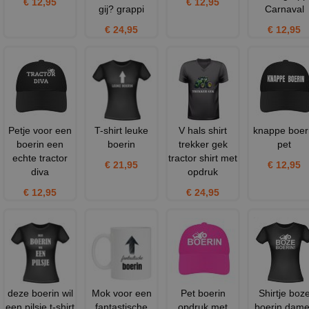
€ 12,95
€ 12,95
gij? grappi
Carnaval
€ 24,95
€ 12,95
Petje voor een
T-shirt leuke
V hals shirt
knappe boer
boerin een
boerin
trekker gek
pet
echte tractor
tractor shirt met
€ 21,95
€ 12,95
diva
opdruk
€ 12,95
€ 24,95
deze boerin wil
Mok voor een
Pet boerin
Shirtje boz
een pilsje t-shirt
fantastische
opdruk met
boerin dam