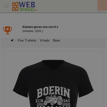
X
Klanten geven ons een
9.1
(reviews: 3201 )
Fun T-shirts
V-hals
Boer