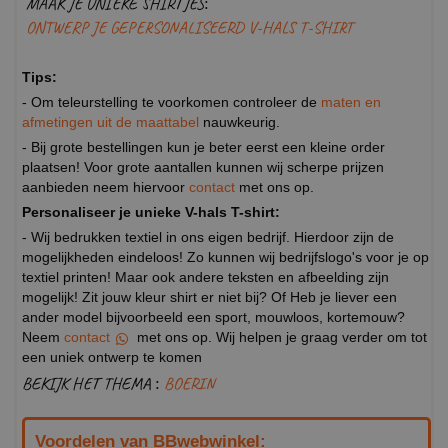
MAAK JE UNIEKE SHIRTJES:
ONTWERP JE GEPERSONALISEERD V-HALS T-SHIRT
Tips:
- Om teleurstelling te voorkomen controleer de
maten en
afmetingen uit de maattabel
nauwkeurig.
- Bij grote bestellingen kun je beter eerst een kleine order
plaatsen! Voor grote aantallen kunnen wij scherpe prijzen
aanbieden neem hiervoor
contact
met ons op.
Personaliseer je unieke V-hals T-shirt:
- Wij bedrukken textiel in ons eigen bedrijf. Hierdoor zijn de
mogelijkheden eindeloos! Zo kunnen wij bedrijfslogo's voor je op
textiel printen! Maar ook andere teksten en afbeelding zijn
mogelijk! Zit jouw kleur shirt er niet bij? Of Heb je liever een
ander model bijvoorbeeld een sport, mouwloos, kortemouw?
Neem
contact
met ons op. Wij helpen je graag verder om tot
een uniek ontwerp te komen
BEKIJK HET THEMA :
BOERIN
Voordelen van BBwebwinkel: