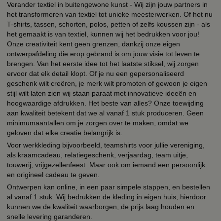
Verander textiel in buitengewone kunst - Wij zijn jouw partners in
het transformeren van textiel tot unieke meesterwerken. Of het nu
T-shirts, tassen, schorten, polos, petten of zelfs koussen zijn - als
het gemaakt is van textiel, kunnen wij het bedrukken voor jou!
Onze creativiteit kent geen grenzen, dankzij onze eigen
ontwerpafdeling die erop gebrand is om jouw visie tot leven te
brengen. Van het eerste idee tot het laatste stiksel, wij zorgen
ervoor dat elk detail klopt. Of je nu een gepersonaliseerd
geschenk wilt creëren, je merk wilt promoten of gewoon je eigen
stijl wilt laten zien wij staan paraat met innovatieve ideeën en
hoogwaardige afdrukken. Het beste van alles? Onze toewijding
aan kwaliteit betekent dat we al vanaf 1 stuk produceren. Geen
minimumaantallen om je zorgen over te maken, omdat we
geloven dat elke creatie belangrijk is.
Voor werkkleding bijvoorbeeld, teamshirts voor jullie vereniging,
als kraamcadeau, relatiegeschenk, verjaardag, team uitje,
touwerij, vrijgezellenfeest. Maar ook om iemand een persoonlijk
en origineel cadeau te geven.
Ontwerpen kan online, in een paar simpele stappen, en bestellen
al vanaf 1 stuk. Wij bedrukken de kleding in eigen huis, hierdoor
kunnen we de kwaliteit waarborgen, de prijs laag houden en
snelle levering garanderen.