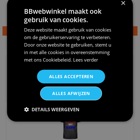
×
BBwebwinkel maakt ook
gebruik van cookies.
Deze website maakt gebruik van cookies
om de gebruikerservaring te verbeteren.
€24,95
Dames v hals t-shirt prinses v...
Door onze website te gebruiken, stemt u
in met alle cookies in overeenstemming
met ons
Cookiebeleid
.
Lees verder
ALLES ACCEPTEREN
€24,95
ALLES AFWIJZEN
Koningsdag shirt heren v-hals ...
DETAILS WEERGEVEN