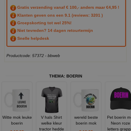
Gratis verzending vanaf € 100,- anders maar €4,95 !
Klanten geven ons een
9.1
(reviews: 3201 )
Groepskorting tot wel 25%!
Niet tevreden? 14 dagen retourtermijn
Snelle helpdesk
Productcode: 57372 - bbweb
THEMA:
BOERIN
Witte mok leuke
V hals Shirt
wereld beste
Pet boerin m
boerin
welke kleur
boerin mok
Neon roze
tractor hedde
letters grapp